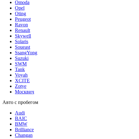
Omoda
Opel
Oting
Peugeot
Ravon
Renault
Skywell
Solaris
Soueast
SsangYong
Suzuki
SWM
Tank
Voyah
XCITE
Zotye
Москвич
Авто с пробегом
Audi
BAIC
BMW
Brilliance
Changan