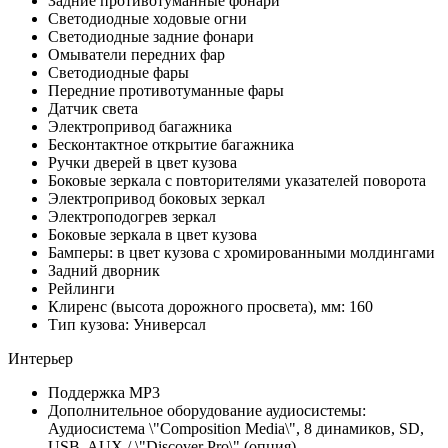
Задние противотуманные фонари
Светодиодные ходовые огни
Cветодиодные задние фонари
Омыватели передних фар
Светодиодные фары
Передние противотуманные фары
Датчик света
Электропривод багажника
Бесконтактное открытие багажника
Ручки дверей в цвет кузова
Боковые зеркала с повторителями указателей поворота
Электропривод боковых зеркал
Электроподогрев зеркал
Боковые зеркала в цвет кузова
Бамперы: в цвет кузова с хромированными молдингами
Задний дворник
Рейлинги
Клиренс (высота дорожного просвета), мм: 160
Тип кузова: Универсал
Интерьер
Поддержка MP3
Дополнительное оборудование аудиосистемы:
Аудиосистема \"Composition Media\", 8 динамиков, SD,
USB, AUX / \"Discover Pro\" (опция)