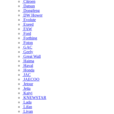
Citroen
Datsun
Dongfeng
DW Hower
Evolute
Exeed
FAW
Ford
Forthing
Foton
GAC
Geely
Great Wall
Haima
Haval
Honda
JAC
JAECOO
Jetour
Jetta
Kaiyi
KNEWSTAR
Lada
Lifan
Livan