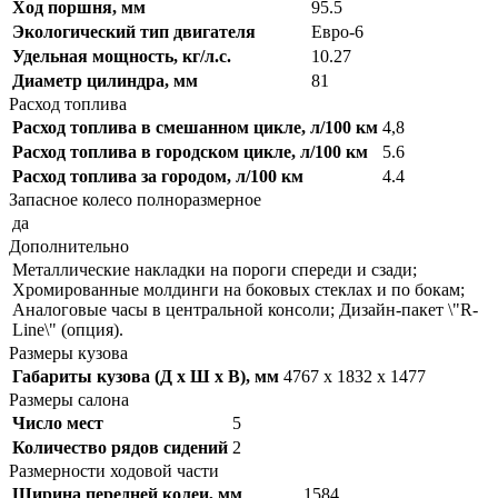
Ход поршня, мм
95.5
Экологический тип двигателя
Евро-6
Удельная мощность, кг/л.с.
10.27
Диаметр цилиндра, мм
81
Расход топлива
Расход топлива в смешанном цикле, л/100 км
4,8
Расход топлива в городском цикле, л/100 км
5.6
Расход топлива за городом, л/100 км
4.4
Запасное колесо полноразмерное
да
Дополнительно
Металлические накладки на пороги спереди и сзади;
Хромированные молдинги на боковых стеклах и по бокам;
Аналоговые часы в центральной консоли; Дизайн-пакет \"R-
Line\" (опция).
Размеры кузова
Габариты кузова (Д x Ш x В), мм
4767 x 1832 x 1477
Размеры салона
Число мест
5
Количество рядов сидений
2
Размерности ходовой части
Ширина передней колеи, мм
1584