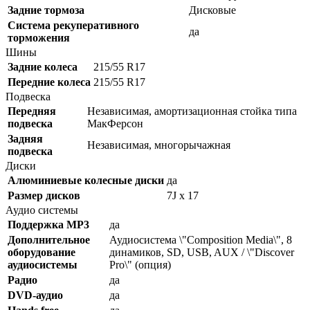
Задние тормоза
Дисковые
Система рекуперативного
да
торможения
Шины
Задние колеса
215/55 R17
Передние колеса
215/55 R17
Подвеска
Передняя
Независимая, амортизационная стойка типа
подвеска
МакФерсон
Задняя
Независимая, многорычажная
подвеска
Диски
Алюминиевые колесные диски
да
Размер дисков
7J x 17
Аудио системы
Поддержка MP3
да
Дополнительное
Аудиосистема \"Composition Media\", 8
оборудование
динамиков, SD, USB, AUX / \"Discover
аудиосистемы
Pro\" (опция)
Радио
да
DVD-аудио
да