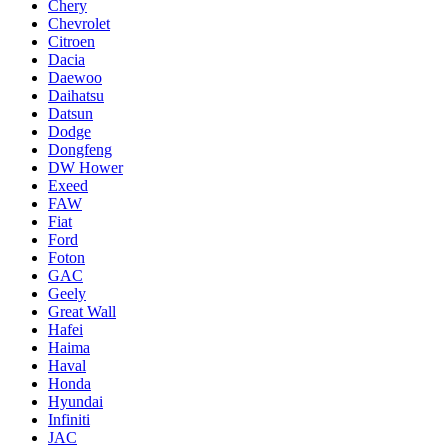
Chery
Chevrolet
Citroen
Dacia
Daewoo
Daihatsu
Datsun
Dodge
Dongfeng
DW Hower
Exeed
FAW
Fiat
Ford
Foton
GAC
Geely
Great Wall
Hafei
Haima
Haval
Honda
Hyundai
Infiniti
JAC