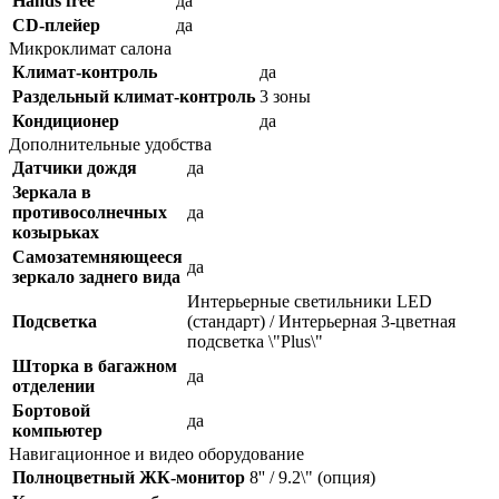
Hands free
да
CD-плейер
да
Микроклимат салона
Климат-контроль
да
Раздельный климат-контроль
3 зоны
Кондиционер
да
Дополнительные удобства
Датчики дождя
да
Зеркала в
противосолнечных
да
козырьках
Самозатемняющееся
да
зеркало заднего вида
Интерьерные светильники LED
Подсветка
(стандарт) / Интерьерная 3-цветная
подсветка \"Plus\"
Шторка в багажном
да
отделении
Бортовой
да
компьютер
Навигационное и видео оборудование
Полноцветный ЖК-монитор
8'' / 9.2\" (опция)