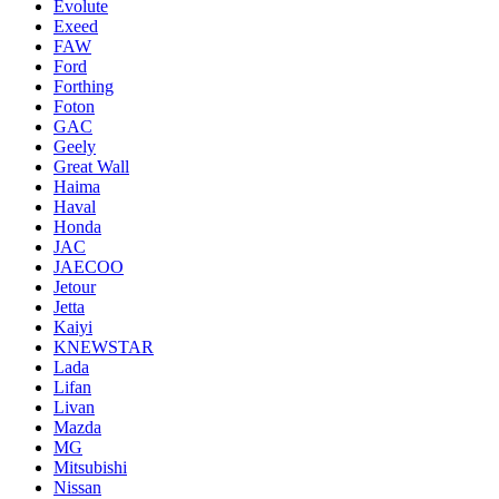
Evolute
Exeed
FAW
Ford
Forthing
Foton
GAC
Geely
Great Wall
Haima
Haval
Honda
JAC
JAECOO
Jetour
Jetta
Kaiyi
KNEWSTAR
Lada
Lifan
Livan
Mazda
MG
Mitsubishi
Nissan