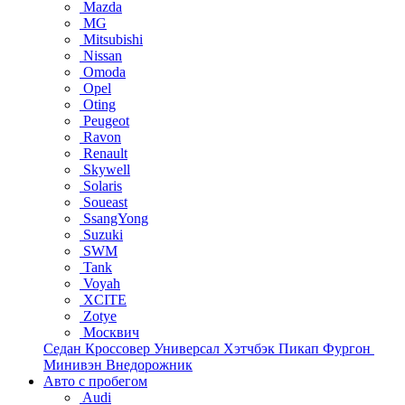
Mazda
MG
Mitsubishi
Nissan
Omoda
Opel
Oting
Peugeot
Ravon
Renault
Skywell
Solaris
Soueast
SsangYong
Suzuki
SWM
Tank
Voyah
XCITE
Zotye
Москвич
Седан
Кроссовер
Универсал
Хэтчбэк
Пикап
Фургон
Минивэн
Внедорожник
Авто с пробегом
Audi