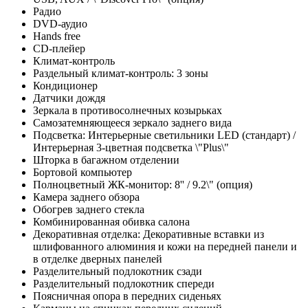
Радио
DVD-аудио
Hands free
CD-плейер
Климат-контроль
Раздельный климат-контроль: 3 зоны
Кондиционер
Датчики дождя
Зеркала в противосолнечных козырьках
Самозатемняющееся зеркало заднего вида
Подсветка: Интерьерные светильники LED (стандарт) /
Интерьерная 3-цветная подсветка \"Plus\"
Шторка в багажном отделении
Бортовой компьютер
Полноцветный ЖК-монитор: 8'' / 9.2\" (опция)
Камера заднего обзора
Обогрев заднего стекла
Комбинированная обивка салона
Декоративная отделка: Декоративные вставки из
шлифованного алюминия и кожи на передней панели и
в отделке дверных панелей
Разделительный подлокотник сзади
Разделительный подлокотник спереди
Поясничная опора в передних сиденьях