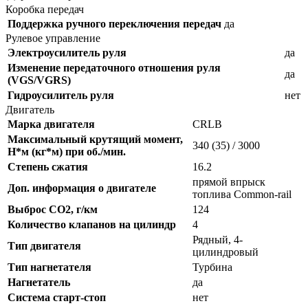
Коробка передач
Поддержка ручного переключения передач
да
Рулевое управление
Электроусилитель руля
да
Изменение передаточного отношения руля
да
(VGS/VGRS)
Гидроусилитель руля
нет
Двигатель
Марка двигателя
CRLB
Максимальный крутящий момент,
340 (35) / 3000
Н*м (кг*м) при об./мин.
Степень сжатия
16.2
прямой впрыск
Доп. информация о двигателе
топлива Common-rail
Выброс CO2, г/км
124
Количество клапанов на цилиндр
4
Рядный, 4-
Тип двигателя
цилиндровый
Тип нагнетателя
Турбина
Нагнетатель
да
Система старт-стоп
нет