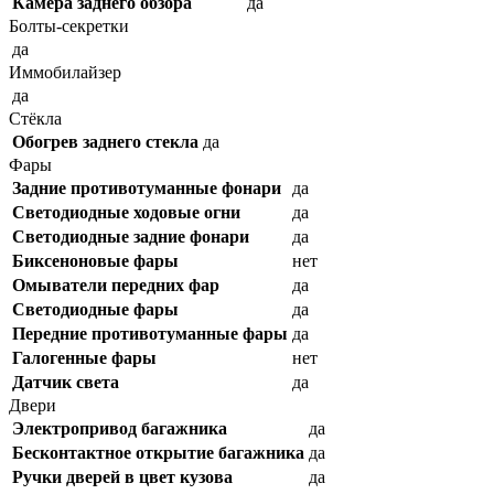
Камера заднего обзора
да
Болты-секретки
да
Иммобилайзер
да
Стёкла
Обогрев заднего стекла
да
Фары
Задние противотуманные фонари
да
Светодиодные ходовые огни
да
Cветодиодные задние фонари
да
Биксеноновые фары
нет
Омыватели передних фар
да
Светодиодные фары
да
Передние противотуманные фары
да
Галогенные фары
нет
Датчик света
да
Двери
Электропривод багажника
да
Бесконтактное открытие багажника
да
Ручки дверей в цвет кузова
да