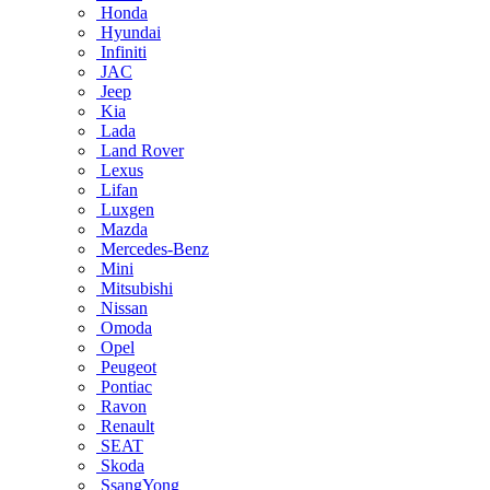
Honda
Hyundai
Infiniti
JAC
Jeep
Kia
Lada
Land Rover
Lexus
Lifan
Luxgen
Mazda
Mercedes-Benz
Mini
Mitsubishi
Nissan
Omoda
Opel
Peugeot
Pontiac
Ravon
Renault
SEAT
Skoda
SsangYong