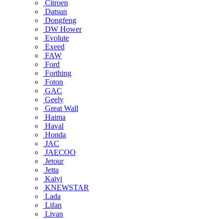
Citroen
Datsun
Dongfeng
DW Hower
Evolute
Exeed
FAW
Ford
Forthing
Foton
GAC
Geely
Great Wall
Haima
Haval
Honda
JAC
JAECOO
Jetour
Jetta
Kaiyi
KNEWSTAR
Lada
Lifan
Livan