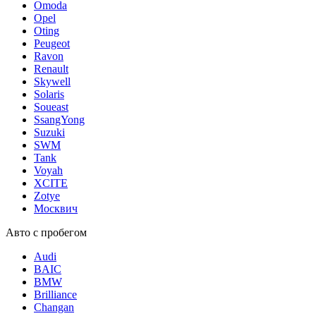
Omoda
Opel
Oting
Peugeot
Ravon
Renault
Skywell
Solaris
Soueast
SsangYong
Suzuki
SWM
Tank
Voyah
XCITE
Zotye
Москвич
Авто с пробегом
Audi
BAIC
BMW
Brilliance
Changan