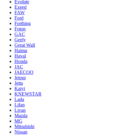
Evolute
Exeed
FAW
Ford
Forthing
Foton
GAC
Geely
Great Wall
Haima
Haval
Honda
JAC
JAECOO
Jetour
Jetta
Kaiyi
KNEWSTAR
Lada
Lifan
Livan
Mazda
MG
Mitsubishi
Nissan