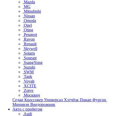
Mazda
MG
Mitsubishi
Nissan
Omoda
Opel
Oting
Peugeot
Ravon
Renault
Skywell
Solaris
Soueast
SsangYong
Suzuki
SWM
Tank
Voyah
XCITE
Zotye
Москвич
Седан
Кроссовер
Универсал
Хэтчбэк
Пикап
Фургон
Минивэн
Внедорожник
Авто с пробегом
Audi