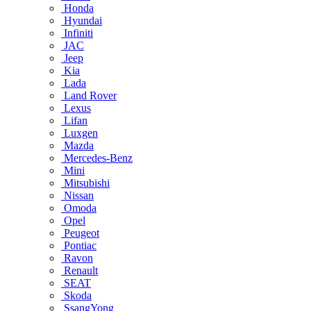
Honda
Hyundai
Infiniti
JAC
Jeep
Kia
Lada
Land Rover
Lexus
Lifan
Luxgen
Mazda
Mercedes-Benz
Mini
Mitsubishi
Nissan
Omoda
Opel
Peugeot
Pontiac
Ravon
Renault
SEAT
Skoda
SsangYong