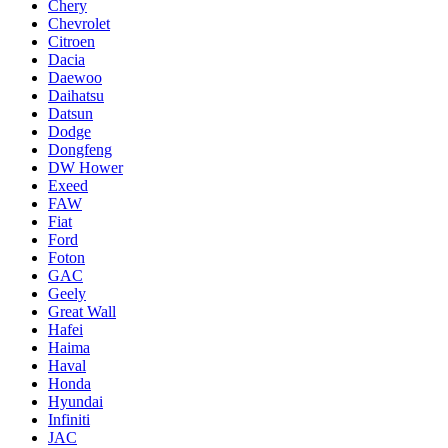
Chery
Chevrolet
Citroen
Dacia
Daewoo
Daihatsu
Datsun
Dodge
Dongfeng
DW Hower
Exeed
FAW
Fiat
Ford
Foton
GAC
Geely
Great Wall
Hafei
Haima
Haval
Honda
Hyundai
Infiniti
JAC