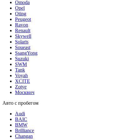
Omoda
Opel
Oting
Peugeot
Ravon
Renault
Skywell
Solaris
Soueast
SsangYong
Suzuki
SWM
Tank
Voyah
XCITE
Zotye
Москвич
Авто с пробегом
Audi
BAIC
BMW
Brilliance
Changan