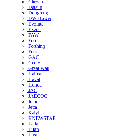
Citroen
Datsun
Dongfeng
DW Hower
Evolute
Exeed
FAW
Ford
Forthing
Foton
GAC
Geely
Great Wall
Haima
Haval
Honda
JAC
JAECOO
Jetour
Jetta
Kaiyi
KNEWSTAR
Lada
Lifan
Livan