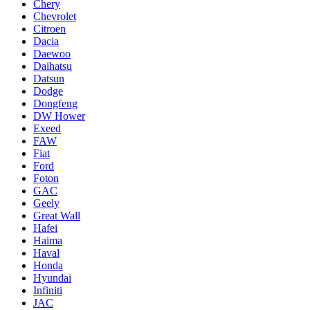
Chery
Chevrolet
Citroen
Dacia
Daewoo
Daihatsu
Datsun
Dodge
Dongfeng
DW Hower
Exeed
FAW
Fiat
Ford
Foton
GAC
Geely
Great Wall
Hafei
Haima
Haval
Honda
Hyundai
Infiniti
JAC