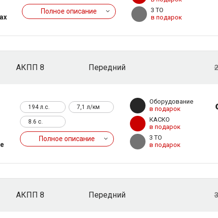
3 ТО
Полное описание
ах
в подарок
АКПП 8
Передний
2
Оборудование
194 л.с.
7,1 л/км
в подарок
КАСКО
8.6 c.
в подарок
3 ТО
Полное описание
те
в подарок
АКПП 8
Передний
3