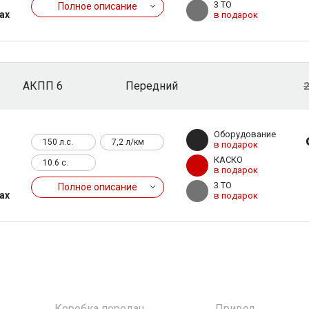
3 ТО
Полное описание
ах
в подарок
АКПП 6
Передний
2
Оборудование
150 л.с.
7,2 л/км
в подарок
КАСКО
10.6 c.
в подарок
3 ТО
Полное описание
ах
в подарок
Коробка передач
Привод