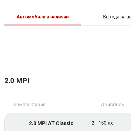
SsangYong
SEAT
Suzuk
Skod
Автомобили в наличии
Выгода на а
Voyah
Suzuki
XCIT
Tesla
Volvo
Vorte
Седан
Кроссовер
Универсал
Хэт
2.0 MPI
Комплектация
Двигатель
2.0 MPI AT Classic
2 - 150 л.с.