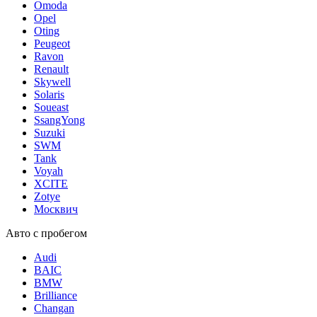
Omoda
Opel
Oting
Peugeot
Ravon
Renault
Skywell
Solaris
Soueast
SsangYong
Suzuki
SWM
Tank
Voyah
XCITE
Zotye
Москвич
Авто с пробегом
Audi
BAIC
BMW
Brilliance
Changan