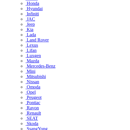
Honda
Hyundai
Infiniti
JAC
Jeep
Kia
Lada
Land Rover
Lexus
Lifan
Luxgen
Mazda
Mercedes-Benz
Mini
Mitsubishi
Nissan
Omoda
Opel
Peugeot
Pontiac
Ravon
Renault
SEAT
Skoda
SsangYong