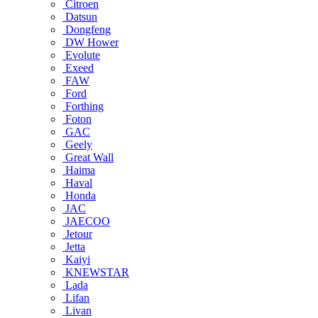
Citroen
Datsun
Dongfeng
DW Hower
Evolute
Exeed
FAW
Ford
Forthing
Foton
GAC
Geely
Great Wall
Haima
Haval
Honda
JAC
JAECOO
Jetour
Jetta
Kaiyi
KNEWSTAR
Lada
Lifan
Livan