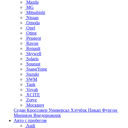
Mazda
MG
Mitsubishi
Nissan
Omoda
Opel
Oting
Peugeot
Ravon
Renault
Skywell
Solaris
Soueast
SsangYong
Suzuki
SWM
Tank
Voyah
XCITE
Zotye
Москвич
Седан
Кроссовер
Универсал
Хэтчбэк
Пикап
Фургон
Минивэн
Внедорожник
Авто с пробегом
Audi