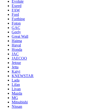
Evolute
Exeed
FAW
Ford
Forthing
Foton
GAC
Geely
Great Wall
Haima
Haval
Honda
JAC
JAECOO
Jetour
Jetta
Kaiyi
KNEWSTAR
Lada
Lifan
Livan
Mazda
MG
Mitsubishi
Nissan