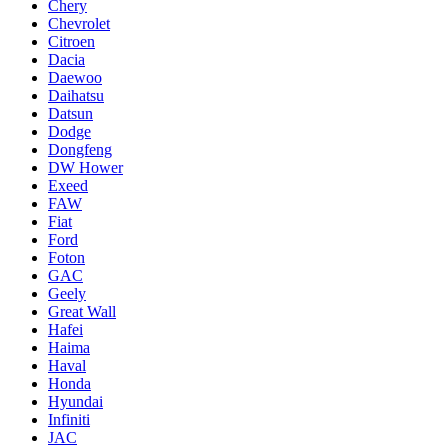
Chery
Chevrolet
Citroen
Dacia
Daewoo
Daihatsu
Datsun
Dodge
Dongfeng
DW Hower
Exeed
FAW
Fiat
Ford
Foton
GAC
Geely
Great Wall
Hafei
Haima
Haval
Honda
Hyundai
Infiniti
JAC