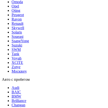
Omoda
Opel
Oting
Peugeot
Ravon
Renault
Skywell
Solaris
Soueast
SsangYong
Suzuki
SWM
Tank
Voyah
XCITE
Zotye
Москвич
Авто с пробегом
Audi
BAIC
BMW
Brilliance
Changan