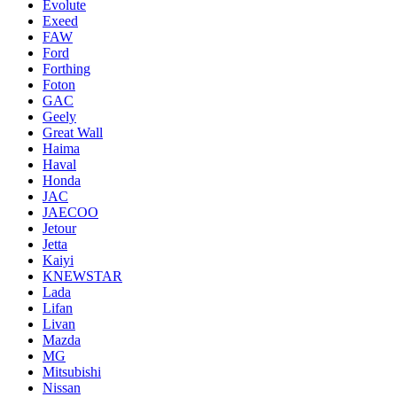
Evolute
Exeed
FAW
Ford
Forthing
Foton
GAC
Geely
Great Wall
Haima
Haval
Honda
JAC
JAECOO
Jetour
Jetta
Kaiyi
KNEWSTAR
Lada
Lifan
Livan
Mazda
MG
Mitsubishi
Nissan