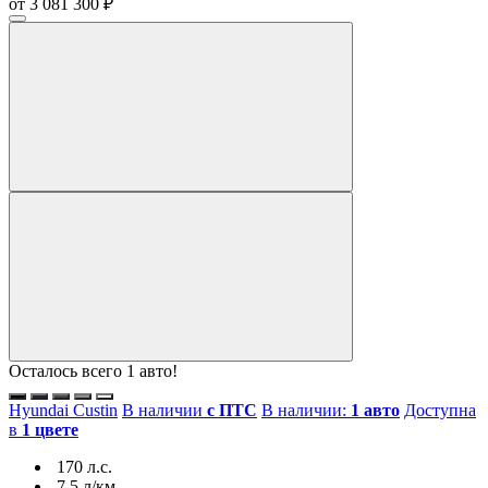
от 3 081 300 ₽
Осталось всего 1 авто!
Hyundai Custin
В наличии
с ПТС
В наличии:
1 авто
Доступна
в
1 цвете
170 л.с.
7,5 л/км