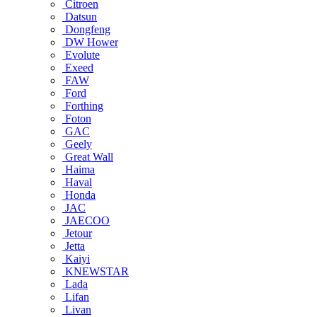
Citroen
Datsun
Dongfeng
DW Hower
Evolute
Exeed
FAW
Ford
Forthing
Foton
GAC
Geely
Great Wall
Haima
Haval
Honda
JAC
JAECOO
Jetour
Jetta
Kaiyi
KNEWSTAR
Lada
Lifan
Livan