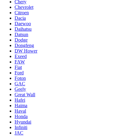
Chery
Chevrolet
Citroen
Dacia
Daewoo
Daihatsu
Datsun
Dodge
Dongfeng
DW Hower
Exeed
FAW
Fiat
Ford
Foton
GAC
Geely
Great Wall
Hafei
Haima
Haval
Honda
Hyundai
Infiniti
JAC