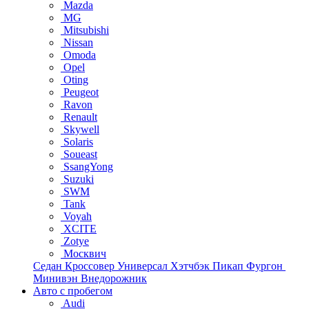
Mazda
MG
Mitsubishi
Nissan
Omoda
Opel
Oting
Peugeot
Ravon
Renault
Skywell
Solaris
Soueast
SsangYong
Suzuki
SWM
Tank
Voyah
XCITE
Zotye
Москвич
Седан
Кроссовер
Универсал
Хэтчбэк
Пикап
Фургон
Минивэн
Внедорожник
Авто с пробегом
Audi