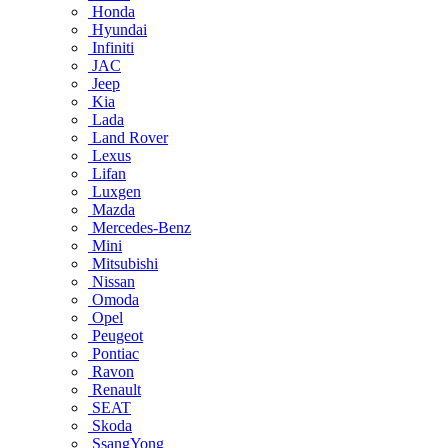
Honda
Hyundai
Infiniti
JAC
Jeep
Kia
Lada
Land Rover
Lexus
Lifan
Luxgen
Mazda
Mercedes-Benz
Mini
Mitsubishi
Nissan
Omoda
Opel
Peugeot
Pontiac
Ravon
Renault
SEAT
Skoda
SsangYong