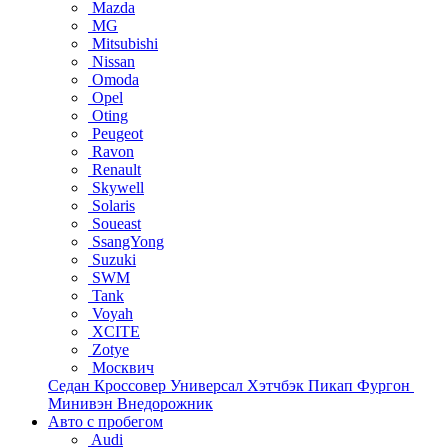
Mazda
MG
Mitsubishi
Nissan
Omoda
Opel
Oting
Peugeot
Ravon
Renault
Skywell
Solaris
Soueast
SsangYong
Suzuki
SWM
Tank
Voyah
XCITE
Zotye
Москвич
Седан
Кроссовер
Универсал
Хэтчбэк
Пикап
Фургон
Минивэн
Внедорожник
Авто с пробегом
Audi