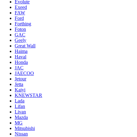
Evolute
Exeed
FAW
Ford
Forthing
Foton
GAC
Geely
Great Wall
Haima
Haval
Honda
JAC
JAECOO
Jetour
Jetta
Kaiyi
KNEWSTAR
Lada
Lifan
Livan
Mazda
MG
Mitsubishi
Nissan