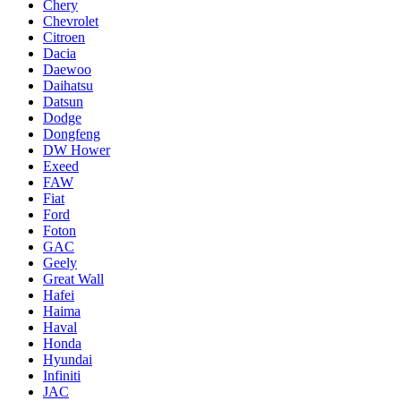
Chery
Chevrolet
Citroen
Dacia
Daewoo
Daihatsu
Datsun
Dodge
Dongfeng
DW Hower
Exeed
FAW
Fiat
Ford
Foton
GAC
Geely
Great Wall
Hafei
Haima
Haval
Honda
Hyundai
Infiniti
JAC