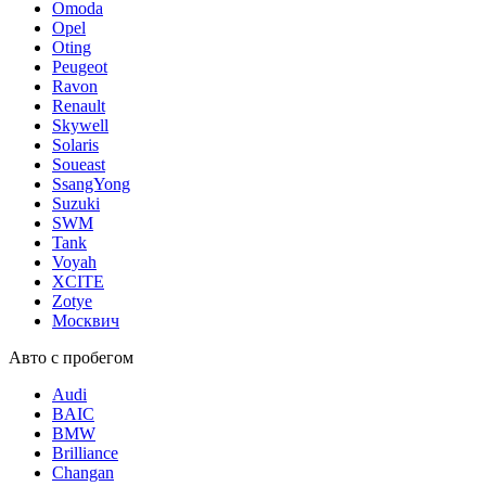
Omoda
Opel
Oting
Peugeot
Ravon
Renault
Skywell
Solaris
Soueast
SsangYong
Suzuki
SWM
Tank
Voyah
XCITE
Zotye
Москвич
Авто с пробегом
Audi
BAIC
BMW
Brilliance
Changan