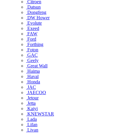
Citroen
Datsun
Dongfeng
DW Hower
Evolute
Exeed
FAW
Ford
Forthing
Foton
GAC
Geely
Great Wall
Haima
Haval
Honda
JAC
JAECOO
Jetour
Jetta
Kaiyi
KNEWSTAR
Lada
Lifan
Livan