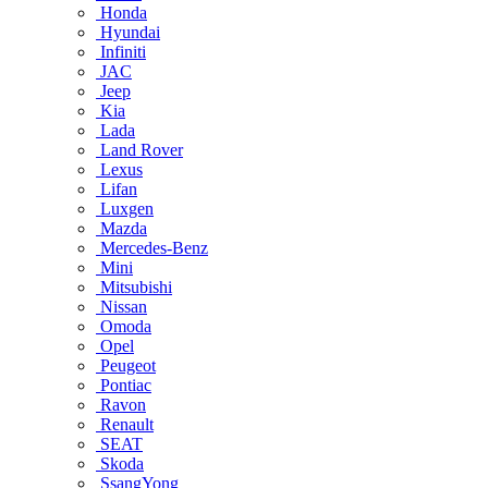
Honda
Hyundai
Infiniti
JAC
Jeep
Kia
Lada
Land Rover
Lexus
Lifan
Luxgen
Mazda
Mercedes-Benz
Mini
Mitsubishi
Nissan
Omoda
Opel
Peugeot
Pontiac
Ravon
Renault
SEAT
Skoda
SsangYong