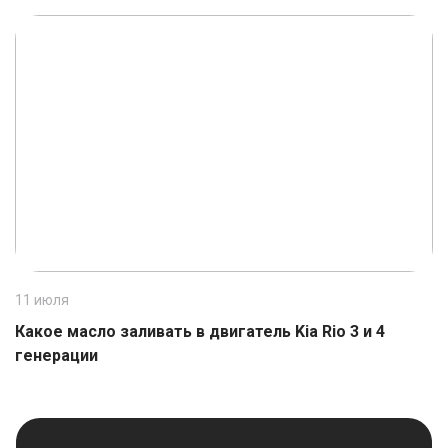
11 июля
1
Какое масло заливать в двигатель Kia Rio 3 и 4
К
генерации