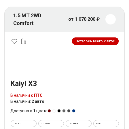
1.5 MT 2WD
от 1 070 200 ₽
Comfort
Осталось всего 2 авто!
Kaiyi X3
В наличии
с ПТС
В наличии:
2 авто
Доступна в
1
цвете
113 л.с.
6.5 л/км
175 км/ч
13 c.