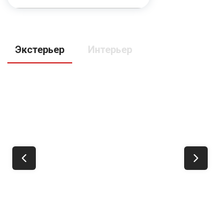
Kaiyi X3
Экстерьер
Интерьер
Мощность:
113 л.с.
Привод:
Передний
Кпп:
Вариатор
Объем двигателя:
1.5 л.
Кредит
от 1 880 000 ₽
от 22 381 ₽
/мес.
Купить
со скидкой
Рассчитать
Подробнее
кредит
о модели