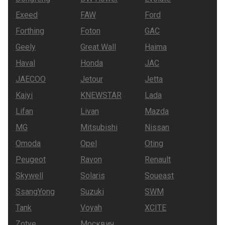
Exeed
FAW
Ford
Forthing
Foton
GAC
Geely
Great Wall
Haima
Haval
Honda
JAC
JAECOO
Jetour
Jetta
Kaiyi
KNEWSTAR
Lada
Lifan
Livan
Mazda
MG
Mitsubishi
Nissan
Omoda
Opel
Oting
Peugeot
Ravon
Renault
Skywell
Solaris
Soueast
SsangYong
Suzuki
SWM
Tank
Voyah
XCITE
Zotye
Москвич