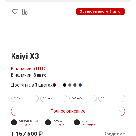
Осталось всего 6 авто!
Kaiyi X3
В наличии
с ПТС
В наличии:
6 авто
Доступна в
3
цветах
113 л.с.
6.7 л/км
165 км/ч
13 c.
Полное описание
Оборудование
КАСКО
3 ТО
в подарок
в подарок
в подарок
1 157 500 ₽
Кредит от