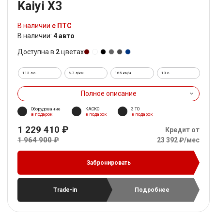
Kaiyi X3
В наличии
с ПТС
В наличии:
4 авто
Доступна в
2
цветах
113 л.с.
6.7 л/км
165 км/ч
13 c.
Полное описание
Оборудование
КАСКО
3 ТО
в подарок
в подарок
в подарок
1 229 410 ₽
Кредит от
1 964 900 ₽
23 392 ₽/мес
Забронировать
Trade-in
Подробнее