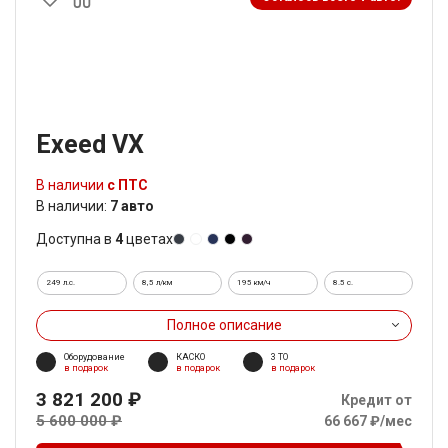
Exeed VX
В наличии
с ПТС
В наличии:
7 авто
Доступна в
4
цветах
249 л.с.
8,5 л/км
195 км/ч
8.5 c.
Полное описание
Оборудование
КАСКО
3 ТО
в подарок
в подарок
в подарок
3 821 200 ₽
Кредит от
5 600 000 ₽
66 667 ₽/мес