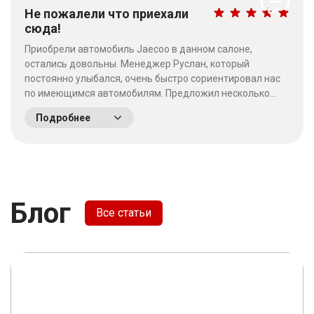
Не пожалели что приехали
сюда!
Приобрели автомобиль Jaecoo в данном салоне,
остались довольны. Менеджер Руслан, который
постоянно улыбался, очень быстро сориентировал нас
по имеющимся автомобилям. Предложил несколько
выгодных вариантов. Потратив время на выбор - не
Подробнее
пожалели что приехали сюда! Качество работы на
высшем уровне, отношение к клиентам хорошее. &nbsp;
&nbsp;
Блог
Все статьи