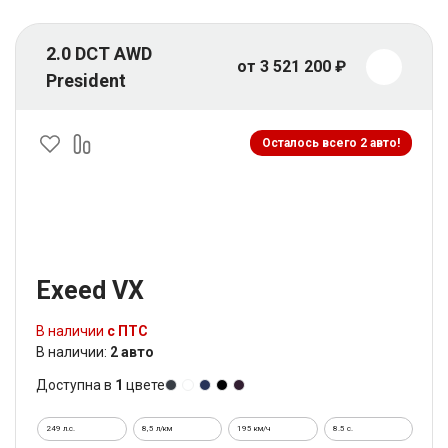
2.0 DCT AWD
от 3 521 200 ₽
President
Осталось всего 2 авто!
Exeed VX
В наличии
с ПТС
В наличии:
2 авто
Доступна в
1
цвете
249 л.с.
8,5 л/км
195 км/ч
8.5 c.