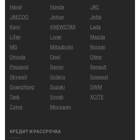
Haval
Honda
JAC
JAECOO
Jetour
Jetta
Kaiyi
KNEWSTAR
Lada
Lifan
Livan
Mazda
MG
Mitsubishi
Nissan
Omoda
Opel
Oting
Peugeot
Ravon
Renault
Skywell
Solaris
Soueast
SsangYong
Suzuki
SWM
Tank
Voyah
XCITE
Zotye
Москвич
КРЕДИТ И РАССРОЧКА