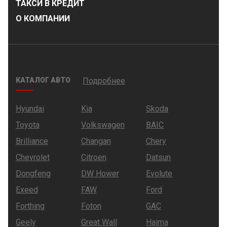
ТАКСИ В КРЕДИТ
О КОМПАНИИ
КАТАЛОГ АВТО
Подробнее
Hyundai
Kia
Skoda
Toyota
Volkswagen
BAIC
Brilliance
Changan
Chery
Chevrolet
Citroen
Datsun
Dongfeng
DW Hower
Evolute
Exeed
FAW
Ford
Forthing
Foton
GAC
Geely
Great Wall
Haima