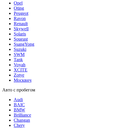
Opel
Oting
Peugeot
Ravon
Renault
Skywell
Solaris
Soueast
SsangYong
Suzuki
SWM
Tank
Voyah
XCITE
Zotye
Москвич
Авто с пробегом
Audi
BAIC
BMW
Brilliance
Changan
Chery