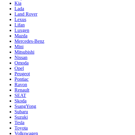
Kia
Lada
Land Rover
Lexus
Lifan
Luxgen
Mazda
Mercedes-Benz
Mini
Mitsubishi
Nissan
Omoda
Opel
Peugeot
Pontiac
Ravon
Renault
SEAT
Skoda
SsangYong
Subaru
Suzuki
Tesla
Toyota
Volkswagen