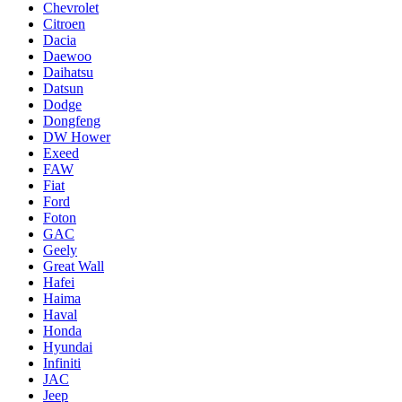
Chevrolet
Citroen
Dacia
Daewoo
Daihatsu
Datsun
Dodge
Dongfeng
DW Hower
Exeed
FAW
Fiat
Ford
Foton
GAC
Geely
Great Wall
Hafei
Haima
Haval
Honda
Hyundai
Infiniti
JAC
Jeep