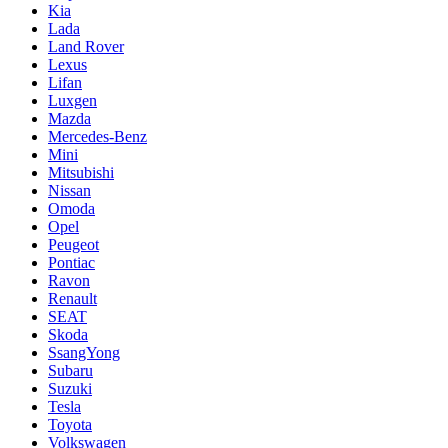
Kia
Lada
Land Rover
Lexus
Lifan
Luxgen
Mazda
Mercedes-Benz
Mini
Mitsubishi
Nissan
Omoda
Opel
Peugeot
Pontiac
Ravon
Renault
SEAT
Skoda
SsangYong
Subaru
Suzuki
Tesla
Toyota
Volkswagen