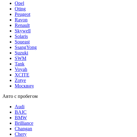
Opel
Oting
Peugeot
Ravon
Renault
Skywell
Solaris
Soueast
SsangYong
Suzuki
SWM
Tank
Voyah
XCITE
Zotye
Москвич
Авто с пробегом
Audi
BAIC
BMW
Brilliance
Changan
Chery