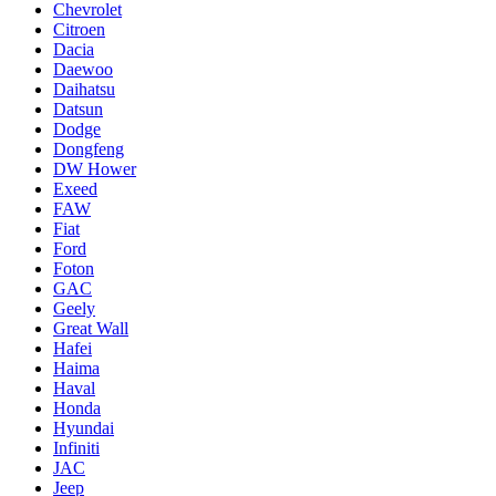
Chevrolet
Citroen
Dacia
Daewoo
Daihatsu
Datsun
Dodge
Dongfeng
DW Hower
Exeed
FAW
Fiat
Ford
Foton
GAC
Geely
Great Wall
Hafei
Haima
Haval
Honda
Hyundai
Infiniti
JAC
Jeep