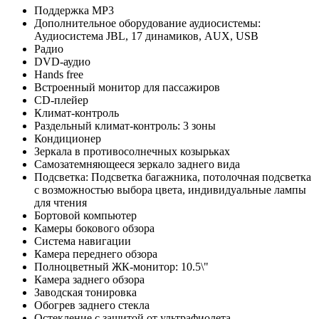
Поддержка MP3
Дополнительное оборудование аудиосистемы:
Аудиосистема JBL, 17 динамиков, AUX, USB
Радио
DVD-аудио
Hands free
Встроенный монитор для пассажиров
CD-плейер
Климат-контроль
Раздельный климат-контроль: 3 зоны
Кондиционер
Зеркала в противосолнечных козырьках
Самозатемняющееся зеркало заднего вида
Подсветка: Подсветка багажника, потолочная подсветка
с возможностью выбора цвета, индивидуальные лампы
для чтения
Бортовой компьютер
Камеры бокового обзора
Система навигации
Камера переднего обзора
Полноцветный ЖК-монитор: 10.5\"
Камера заднего обзора
Заводская тонировка
Обогрев заднего стекла
Остекление с защитой от ультрафиолета