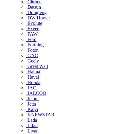
Citroen
Datsun
Dongfeng
DW Hower
Evolute
Exeed
FAW
Ford
Forthing
Foton
GAC
Geely
Great Wall
Haima
Haval
Honda
JAC
JAECOO
Jetour
Jetta
Kaiyi
KNEWSTAR
Lada
Lifan
Livan