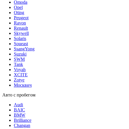
Omoda
Opel
Oting
Peugeot
Ravon
Renault
Skywell
Solaris
Soueast
SsangYong
Suzuki
SWM
Tank
Voyah
XCITE
Zotye
Москвич
Авто с пробегом
Audi
BAIC
BMW
Brilliance
Changan