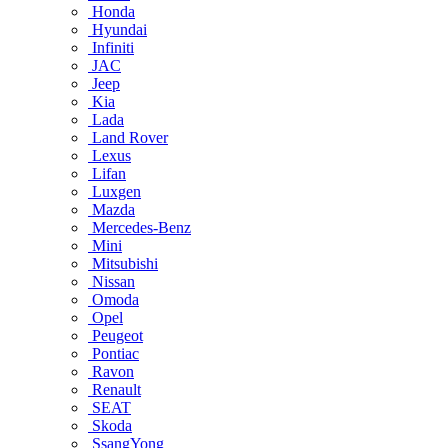
Honda
Hyundai
Infiniti
JAC
Jeep
Kia
Lada
Land Rover
Lexus
Lifan
Luxgen
Mazda
Mercedes-Benz
Mini
Mitsubishi
Nissan
Omoda
Opel
Peugeot
Pontiac
Ravon
Renault
SEAT
Skoda
SsangYong