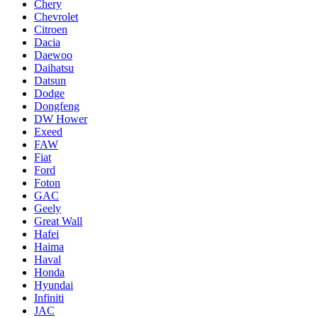
Chery
Chevrolet
Citroen
Dacia
Daewoo
Daihatsu
Datsun
Dodge
Dongfeng
DW Hower
Exeed
FAW
Fiat
Ford
Foton
GAC
Geely
Great Wall
Hafei
Haima
Haval
Honda
Hyundai
Infiniti
JAC