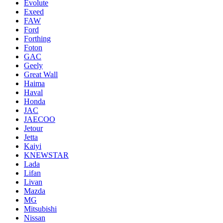
Evolute
Exeed
FAW
Ford
Forthing
Foton
GAC
Geely
Great Wall
Haima
Haval
Honda
JAC
JAECOO
Jetour
Jetta
Kaiyi
KNEWSTAR
Lada
Lifan
Livan
Mazda
MG
Mitsubishi
Nissan