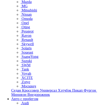
Mazda
MG
Mitsubishi
Nissan
Omoda
Opel
Oting
Peugeot
Ravon
Renault
Skywell
Solaris
Soueast
SsangYong
Suzuki
SWM
Tank
Voyah
XCITE
Zotye
Москвич
Седан
Кроссовер
Универсал
Хэтчбэк
Пикап
Фургон
Минивэн
Внедорожник
Авто с пробегом
Audi