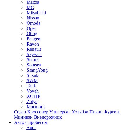
Mazda
MG
Mitsubishi
Nissan
Omoda
Opel
Oting
Peugeot
Ravon
Renault
Skywell
Solaris
Soueast
SsangYong
Suzuki
SWM
Tank
Voyah
XCITE
Zotye
Москвич
Седан
Кроссовер
Универсал
Хэтчбэк
Пикап
Фургон
Минивэн
Внедорожник
Авто с пробегом
Audi