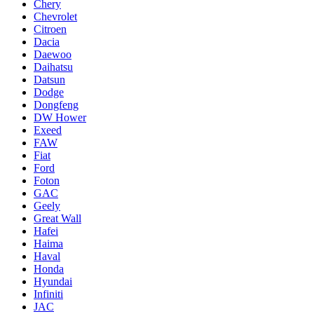
Chery
Chevrolet
Citroen
Dacia
Daewoo
Daihatsu
Datsun
Dodge
Dongfeng
DW Hower
Exeed
FAW
Fiat
Ford
Foton
GAC
Geely
Great Wall
Hafei
Haima
Haval
Honda
Hyundai
Infiniti
JAC