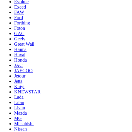
Evolute
Exeed
FAW
Ford
Forthing
Foton
GAC
Geely
Great Wall
Haima
Haval
Honda
JAC
JAECOO
Jetour
Jetta
Kaiyi
KNEWSTAR
Lada
Lifan
Livan
Mazda
MG
Mitsubishi
Nissan