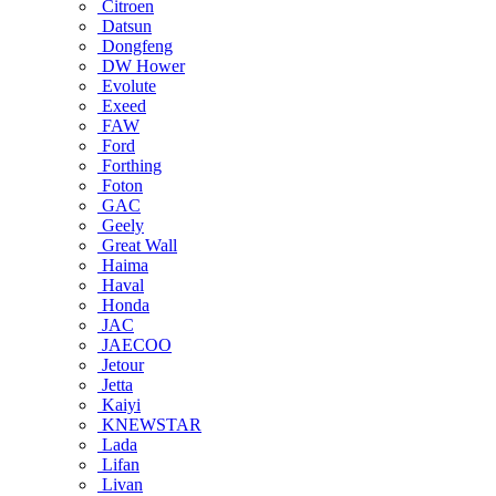
Citroen
Datsun
Dongfeng
DW Hower
Evolute
Exeed
FAW
Ford
Forthing
Foton
GAC
Geely
Great Wall
Haima
Haval
Honda
JAC
JAECOO
Jetour
Jetta
Kaiyi
KNEWSTAR
Lada
Lifan
Livan