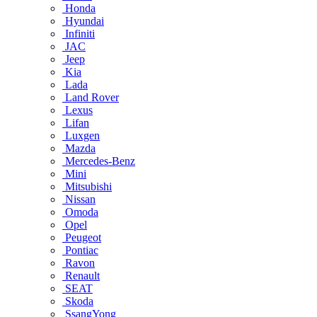
Honda
Hyundai
Infiniti
JAC
Jeep
Kia
Lada
Land Rover
Lexus
Lifan
Luxgen
Mazda
Mercedes-Benz
Mini
Mitsubishi
Nissan
Omoda
Opel
Peugeot
Pontiac
Ravon
Renault
SEAT
Skoda
SsangYong