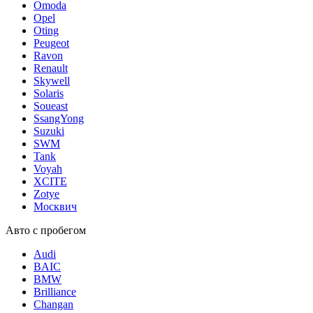
Omoda
Opel
Oting
Peugeot
Ravon
Renault
Skywell
Solaris
Soueast
SsangYong
Suzuki
SWM
Tank
Voyah
XCITE
Zotye
Москвич
Авто с пробегом
Audi
BAIC
BMW
Brilliance
Changan