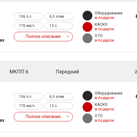
3
Оборудование
136 л.с.
6,5 л/км
в подарок
КАСКО
170 км/ч
12 c.
в подарок
3 ТО
Полное описание
ах
в подарок
МКПП 6
Передний
2
3
Оборудование
136 л.с.
6,5 л/км
в подарок
КАСКО
170 км/ч
12 c.
в подарок
3 ТО
Полное описание
ах
в подарок