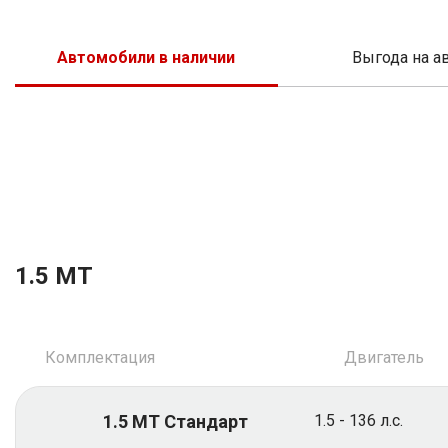
SsangYong
SEAT
Suzuk
Skod
Автомобили в наличии
Выгода на а
Voyah
Suzuki
XCIT
Tesla
Volvo
Vorte
Седан
Кроссовер
Универсал
Хэт
1.5 MT
Комплектация
Двигатель
1.5 MT Стандарт
1.5 - 136 л.с.