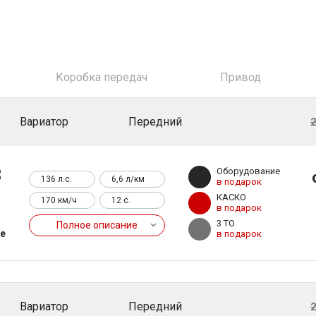
Коробка передач
Привод
Вариатор
Передний
2
3
Оборудование
136 л.с.
6,6 л/км
в подарок
КАСКО
170 км/ч
12 c.
в подарок
3 ТО
Полное описание
те
в подарок
Вариатор
Передний
2