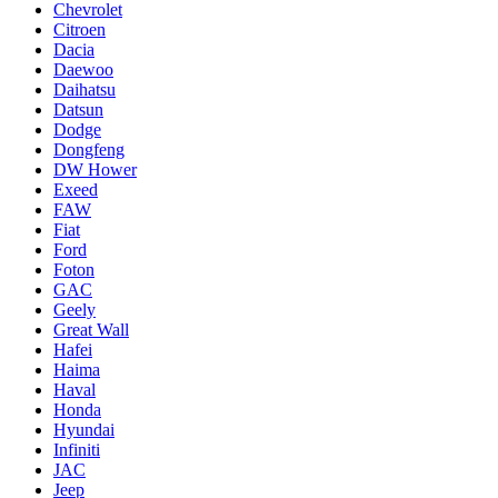
Chevrolet
Citroen
Dacia
Daewoo
Daihatsu
Datsun
Dodge
Dongfeng
DW Hower
Exeed
FAW
Fiat
Ford
Foton
GAC
Geely
Great Wall
Hafei
Haima
Haval
Honda
Hyundai
Infiniti
JAC
Jeep