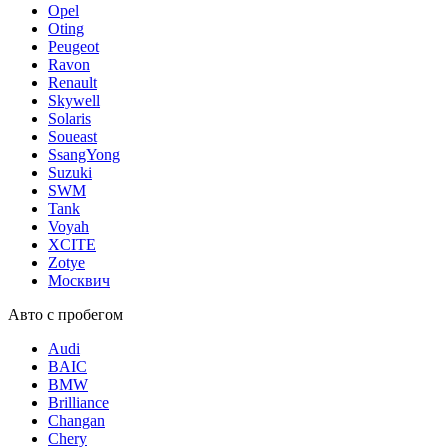
Opel
Oting
Peugeot
Ravon
Renault
Skywell
Solaris
Soueast
SsangYong
Suzuki
SWM
Tank
Voyah
XCITE
Zotye
Москвич
Авто с пробегом
Audi
BAIC
BMW
Brilliance
Changan
Chery