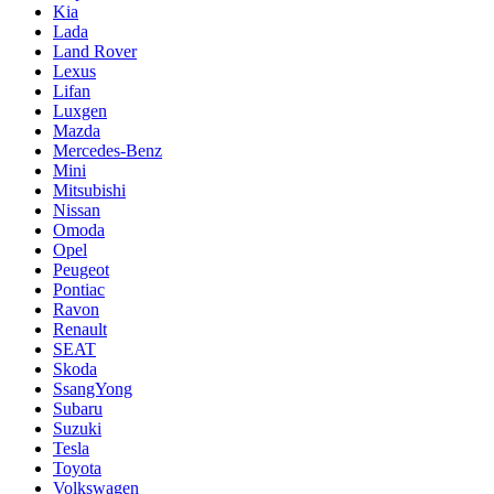
Kia
Lada
Land Rover
Lexus
Lifan
Luxgen
Mazda
Mercedes-Benz
Mini
Mitsubishi
Nissan
Omoda
Opel
Peugeot
Pontiac
Ravon
Renault
SEAT
Skoda
SsangYong
Subaru
Suzuki
Tesla
Toyota
Volkswagen