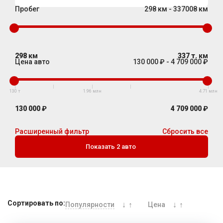
Пробег
298 км - 337008 км
г. Москва
298
км
337 т.
км
Время работы: с 08:00 до 22:00 Без выходных
Цена авто
130 000 ₽ - 4 709 000 ₽
130 т
1.96 млн
4.71 млн
130 000
₽
4 709 000
₽
Расширенный фильтр
Сбросить все
Показать
2
авто
Сортировать по:
↓
↑
↓
↑
Популярности
Цена
Пробег