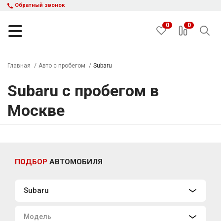
Обратный звонок
0
0
Главная
Авто с пробегом
Subaru
Subaru c пробегом в
НАЙТИ
Москве
Каталог автомобилей
Авто с пробегом
Кредит и рассрочка
Акции
ПОДБОР
АВТОМОБИЛЯ
Такси в кредит
Подбор авто
Subaru
Спецпредложения
Отзывы
Модель
Контакты