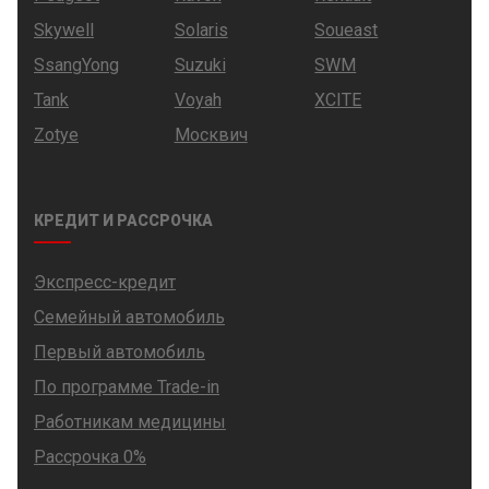
Skywell
Solaris
Soueast
SsangYong
Suzuki
SWM
Tank
Voyah
XCITE
Zotye
Москвич
КРЕДИТ И РАССРОЧКА
Экспресс-кредит
Семейный автомобиль
Первый автомобиль
По программе Trade-in
Работникам медицины
Рассрочка 0%