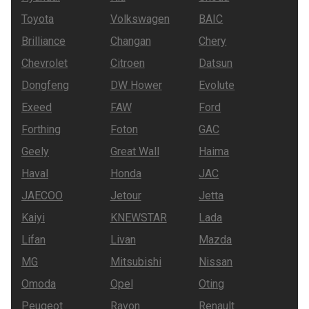
Toyota
Volkswagen
BAIC
Brilliance
Changan
Chery
Chevrolet
Citroen
Datsun
Dongfeng
DW Hower
Evolute
Exeed
FAW
Ford
Forthing
Foton
GAC
Geely
Great Wall
Haima
Haval
Honda
JAC
JAECOO
Jetour
Jetta
Kaiyi
KNEWSTAR
Lada
Lifan
Livan
Mazda
MG
Mitsubishi
Nissan
Omoda
Opel
Oting
Peugeot
Ravon
Renault