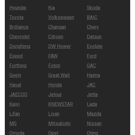
Официальный дилер поможет вам выбрать
подходящую модель «Тойота» среди представленного
Hyundai
Kia
Skoda
многообразия.
Toyota
Volkswagen
BAIC
Brilliance
Changan
Chery
Chevrolet
Citroen
Datsun
Dongfeng
DW Hower
Evolute
Exeed
FAW
Ford
Forthing
Foton
GAC
Geely
Great Wall
Haima
Haval
Honda
JAC
JAECOO
Jetour
Jetta
Kaiyi
KNEWSTAR
Lada
Lifan
Livan
Mazda
MG
Mitsubishi
Nissan
Omoda
Opel
Oting