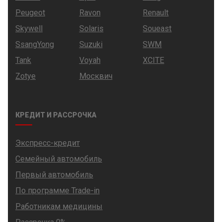
Peugeot
Ravon
Renault
Skywell
Solaris
Soueast
SsangYong
Suzuki
SWM
Tank
Voyah
XCITE
Zotye
Москвич
КРЕДИТ И РАССРОЧКА
Экспресс-кредит
Семейный автомобиль
Первый автомобиль
По программе Trade-in
Работникам медицины