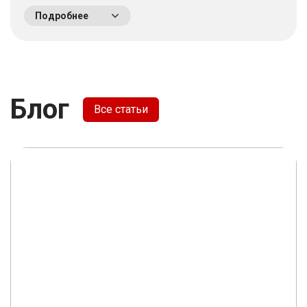
выгодных вариантов. Потратив время на выбор - не
Подробнее
пожалели что приехали сюда! Качество работы на
высшем уровне, отношение к клиентам хорошее. &nbsp;
&nbsp;
Блог
Все статьи