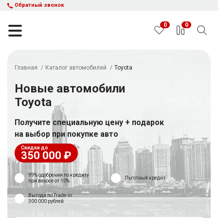
Обратный звонок
0
0
Главная
Каталог автомобилей
Toyota
НАЙТИ
Новые автомобили
Toyota
Каталог автомобилей
Авто с пробегом
Получите специальную цену + подарок
Кредит и рассрочка
на выбор при покупке авто
Акции
Скидки до
350 000 ₽
Такси в кредит
Подбор авто
99% одобрения по кредиту
Льготный кредит
Спецпредложения
при взнoсе от 10%
Отзывы
Выгода по Trade-in
300 000 рублей
Контакты