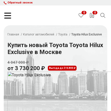
Обратный звонок
0
0
Главная
Каталог автомобилей
Toyota
Toyota Hilux Exclusive
НАЙТИ
Купить новый Toyota Toyota Hilux
Exclusive в Москве
Каталог автомобилей
Авто с пробегом
4 047 000 ₽
от 3 730 200 ₽
Кредит и рассрочка
Выгода до 316 800 ₽
Акции
Такси в кредит
Подбор авто
Спецпредложения
Отзывы
Контакты