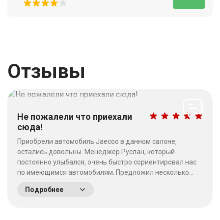
Отзывы
Не пожалели что приехали
сюда!
Приобрели автомобиль Jaecoo в данном салоне,
остались довольны. Менеджер Руслан, который
постоянно улыбался, очень быстро сориентировал нас
по имеющимся автомобилям. Предложил несколько
выгодных вариантов. Потратив время на выбор - не
Подробнее
пожалели что приехали сюда! Качество работы на
высшем уровне, отношение к клиентам хорошее. &nbsp;
&nbsp;