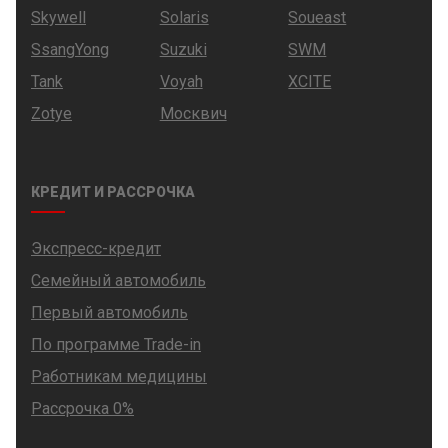
Skywell
Solaris
Soueast
SsangYong
Suzuki
SWM
Tank
Voyah
XCITE
Zotye
Москвич
КРЕДИТ И РАССРОЧКА
Экспресс-кредит
Семейный автомобиль
Первый автомобиль
По программе Trade-in
Работникам медицины
Рассрочка 0%