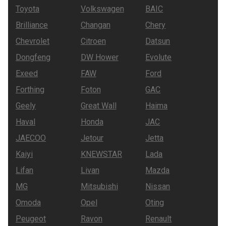
Toyota
Volkswagen
BAIC
Brilliance
Changan
Chery
Chevrolet
Citroen
Datsun
Dongfeng
DW Hower
Evolute
Exeed
FAW
Ford
Forthing
Foton
GAC
Geely
Great Wall
Haima
Haval
Honda
JAC
JAECOO
Jetour
Jetta
Kaiyi
KNEWSTAR
Lada
Lifan
Livan
Mazda
MG
Mitsubishi
Nissan
Omoda
Opel
Oting
Peugeot
Ravon
Renault