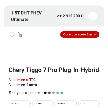
1.5T DHT PHEV
от 2 912 200 ₽
Ultimate
Осталось всего 2 авто!
Chery Tiggo 7 Pro Plug-In-Hybrid
В наличии
с ПТС
В наличии:
2 авто
Доступна в
1
цвете
147 л.с.
1,8 л/км
180 км/ч
7.5 c.