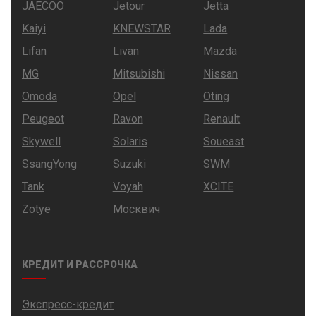
JAECOO
Jetour
Jetta
Kaiyi
KNEWSTAR
Lada
Lifan
Livan
Mazda
MG
Mitsubishi
Nissan
Omoda
Opel
Oting
Peugeot
Ravon
Renault
Skywell
Solaris
Soueast
SsangYong
Suzuki
SWM
Tank
Voyah
XCITE
Zotye
Москвич
КРЕДИТ И РАССРОЧКА
Экспресс-кредит