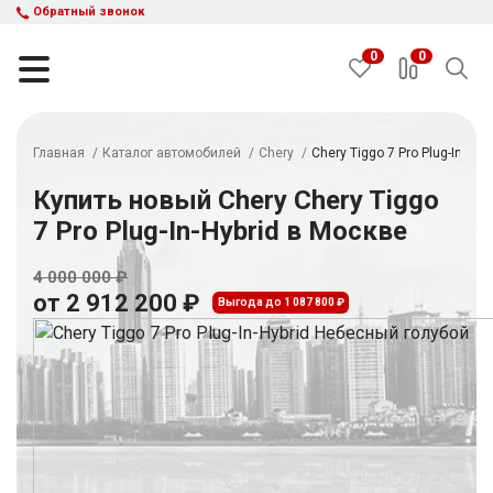
Обратный звонок
0
0
Главная
Каталог автомобилей
Chery
Chery Tiggo 7 Pro Plug-In-Hybr
НАЙТИ
Купить новый Chery Chery Tiggo
7 Pro Plug-In-Hybrid в Москве
Каталог автомобилей
Авто с пробегом
4 000 000 ₽
от 2 912 200 ₽
Кредит и рассрочка
Выгода до 1 087 800 ₽
Акции
Такси в кредит
Подбор авто
Спецпредложения
Отзывы
Контакты