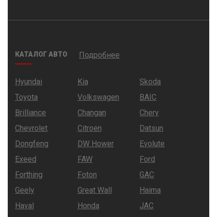
КАТАЛОГ АВТО
Подробнее
Hyundai
Kia
Skoda
Toyota
Volkswagen
BAIC
Brilliance
Changan
Chery
Chevrolet
Citroen
Datsun
Dongfeng
DW Hower
Evolute
Exeed
FAW
Ford
Forthing
Foton
GAC
Geely
Great Wall
Haima
Haval
Honda
JAC