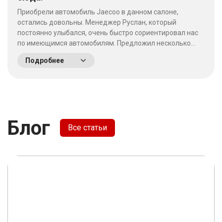
Приобрели автомобиль Jaecoo в данном салоне,
остались довольны. Менеджер Руслан, который
постоянно улыбался, очень быстро сориентировал нас
по имеющимся автомобилям. Предложил несколько
выгодных вариантов. Потратив время на выбор - не
Подробнее
пожалели что приехали сюда! Качество работы на
высшем уровне, отношение к клиентам хорошее. &nbsp;
&nbsp;
Блог
Все статьи