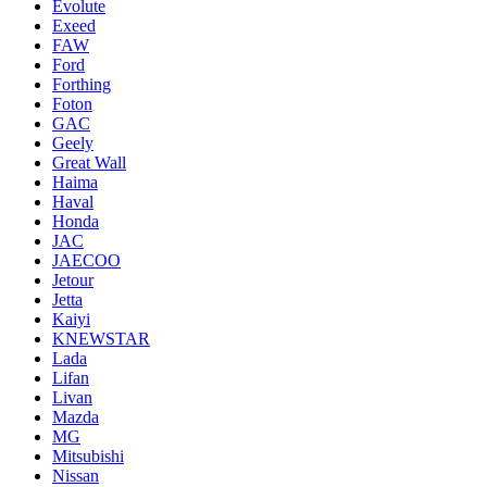
Evolute
Exeed
FAW
Ford
Forthing
Foton
GAC
Geely
Great Wall
Haima
Haval
Honda
JAC
JAECOO
Jetour
Jetta
Kaiyi
KNEWSTAR
Lada
Lifan
Livan
Mazda
MG
Mitsubishi
Nissan