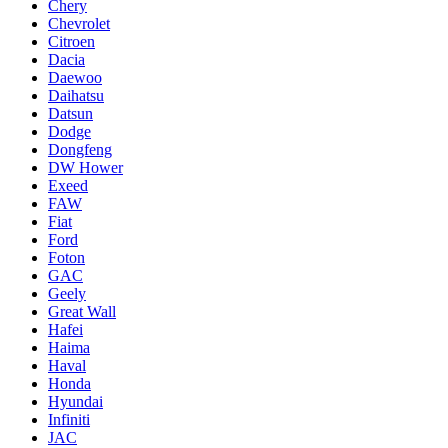
Chery
Chevrolet
Citroen
Dacia
Daewoo
Daihatsu
Datsun
Dodge
Dongfeng
DW Hower
Exeed
FAW
Fiat
Ford
Foton
GAC
Geely
Great Wall
Hafei
Haima
Haval
Honda
Hyundai
Infiniti
JAC