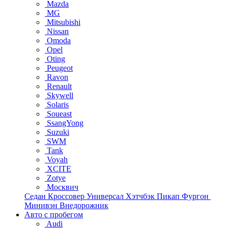
Mazda
MG
Mitsubishi
Nissan
Omoda
Opel
Oting
Peugeot
Ravon
Renault
Skywell
Solaris
Soueast
SsangYong
Suzuki
SWM
Tank
Voyah
XCITE
Zotye
Москвич
Седан
Кроссовер
Универсал
Хэтчбэк
Пикап
Фургон
Минивэн
Внедорожник
Авто с пробегом
Audi