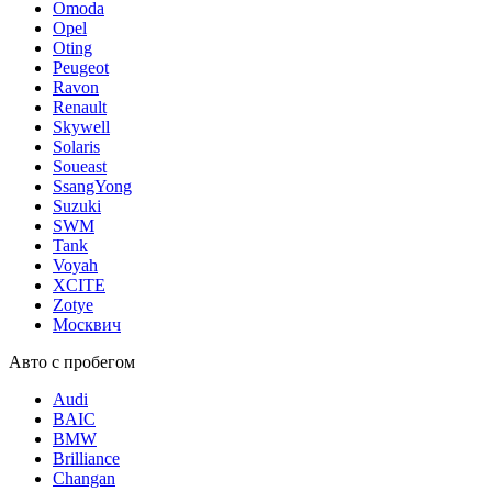
Omoda
Opel
Oting
Peugeot
Ravon
Renault
Skywell
Solaris
Soueast
SsangYong
Suzuki
SWM
Tank
Voyah
XCITE
Zotye
Москвич
Авто с пробегом
Audi
BAIC
BMW
Brilliance
Changan