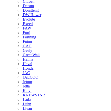
Citroen
Datsun
Dongfeng
DW Hower
Evolute
Exeed
FAW
Ford
Forthing
Foton
GAC
Geely
Great Wall
Haima
Haval
Honda
JAC
JAECOO
Jetour
Jetta
Kaiyi
KNEWSTAR
Lada
Lifan
Livan