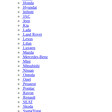
Honda
Hyundai
Infiniti
JAC
Jeep
Kia
Lada
Land Rover
Lexus
Lifan
Luxgen
Mazda
Mercedes-Benz
Mini
Mitsubishi
Nissan
Omoda
Opel
Peugeot
Pontiac
Ravon
Renault
SEAT
Skoda
SsangYong