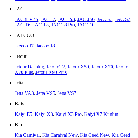
JAC
JAC iEV7S
,
JAC J7
,
JAC JS3
,
JAC JS6
,
JAC S3
,
JAC S7
,
JAC T6
,
JAC T8
,
JAC T8 Pro
,
JAC T9
JAECOO
Jaecoo J7
,
Jaecoo J8
Jetour
Jetour Dashing
,
Jetour T2
,
Jetour X50
,
Jetour X70
,
Jetour
X70 Plus
,
Jetour X90 Plus
Jetta
Jetta VA3
,
Jetta VS5
,
Jetta VS7
Kaiyi
Kaiyi E5
,
Kaiyi X3
,
Kaiyi X3 Pro
,
Kaiyi X7 Kunlun
Kia
Kia Carnival
,
Kia Carnival New
,
Kia Ceed New
,
Kia Ceed