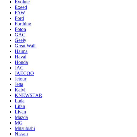
Evolute
Exeed
FAW
Ford
Forthing
Foton
GAC
Geely
Great Wall
Haima
Haval
Honda
JAC
JAECOO
Jetour
Jetta
Kaiyi
KNEWSTAR
Lada
Lifan
Livan
Mazda
MG
Mitsubishi
Nissan