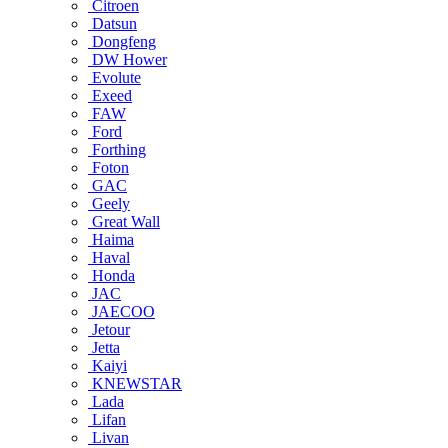
Citroen
Datsun
Dongfeng
DW Hower
Evolute
Exeed
FAW
Ford
Forthing
Foton
GAC
Geely
Great Wall
Haima
Haval
Honda
JAC
JAECOO
Jetour
Jetta
Kaiyi
KNEWSTAR
Lada
Lifan
Livan