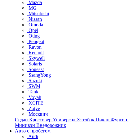
Mazda
MG
Mitsubishi
Nissan
Omoda
Opel
Oting
Peugeot
Ravon
Renault
Skywell
Solaris
Soueast
SsangYong
Suzuki
SWM
Tank
Voyah
XCITE
Zotye
Москвич
Седан
Кроссовер
Универсал
Хэтчбэк
Пикап
Фургон
Минивэн
Внедорожник
Авто с пробегом
Audi