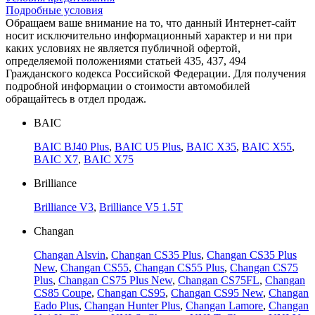
Подробные условия
Обращаем ваше внимание на то, что данный Интернет-сайт
носит исключительно информационный характер и ни при
каких условиях не является публичной офертой,
определяемой положениями статьей 435, 437, 494
Гражданского кодекса Российской Федерации. Для получения
подробной информации о стоимости автомобилей
обращайтесь в отдел продаж.
BAIC
BAIC BJ40 Plus
,
BAIC U5 Plus
,
BAIC X35
,
BAIC X55
,
BAIC X7
,
BAIC X75
Brilliance
Brilliance V3
,
Brilliance V5 1.5T
Changan
Changan Alsvin
,
Changan CS35 Plus
,
Changan CS35 Plus
New
,
Changan CS55
,
Changan CS55 Plus
,
Changan CS75
Plus
,
Changan CS75 Plus New
,
Changan CS75FL
,
Changan
CS85 Coupe
,
Changan CS95
,
Changan CS95 New
,
Changan
Eado Plus
,
Changan Hunter Plus
,
Changan Lamore
,
Changan