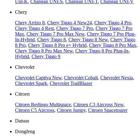
Uni-K
,
Changan UNI-S
,
Changan UNI-T
,
Changan UNI-V
Chery
Chery Arrizo 8
,
Chery Tiggo 4 New24
,
Chery Tiggo 4 Pro
,
Chery Tiggo 4 Rest
,
Chery Tiggo 7 Pro
,
Chery Tiggo 7 Pro
Max
,
Chery Tiggo 7 Pro Max New
,
Chery Tiggo 7 Pro Plug-
In-Hybrid
,
Chery Tiggo 8
,
Chery Tiggo 8 New
,
Chery Tiggo
8 Pro
,
Chery Tiggo 8 Pro e+ Hybrid
,
Chery Tiggo 8 Pro Max
,
Chery Tiggo 8 Pro Max New
,
Chery Tiggo 8 Pro Plug-In-
Hybrid
,
Chery Tiggo 9
Chevrolet
Chevrolet Captiva New
,
Chevrolet Cobalt
,
Chevrolet Nexia
,
Chevrolet Spark
,
Chevrolet TrailBlazer
Citroen
Citroen Berlingo Multispace
,
Citroen C3 Aircross New
,
Citroen C5 Aircross
,
Citroen Jumpy
,
Citroen Spacetourer
Datsun
Dongfeng