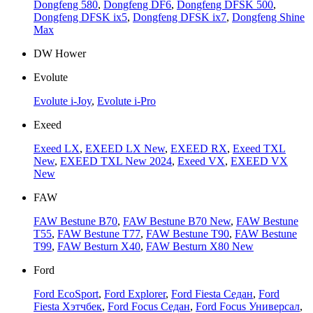
Dongfeng 580
,
Dongfeng DF6
,
Dongfeng DFSK 500
,
Dongfeng DFSK ix5
,
Dongfeng DFSK ix7
,
Dongfeng Shine
Max
DW Hower
Evolute
Evolute i-Joy
,
Evolute i-Pro
Exeed
Exeed LX
,
EXEED LX New
,
EXEED RX
,
Exeed TXL
New
,
EXEED TXL New 2024
,
Exeed VX
,
EXEED VX
New
FAW
FAW Bestune B70
,
FAW Bestune B70 New
,
FAW Bestune
T55
,
FAW Bestune T77
,
FAW Bestune T90
,
FAW Bestune
T99
,
FAW Besturn X40
,
FAW Besturn X80 New
Ford
Ford EcoSport
,
Ford Explorer
,
Ford Fiesta Седан
,
Ford
Fiesta Хэтчбек
,
Ford Focus Седан
,
Ford Focus Универсал
,