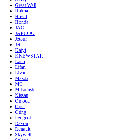
Great Wall
Haima
Haval
Honda
JAC
JAECOO
Jetour
Jetta
Kaiyi
KNEWSTAR
Lada
Lifan
Livan
Mazda
MG
Mitsubishi
Nissan
Omoda
Opel
Oting
Peugeot
Ravon
Renault
Skywell