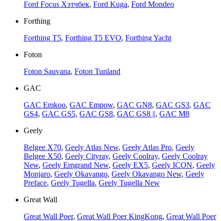
Ford Focus Хэтчбек
,
Ford Kuga
,
Ford Mondeo
Forthing
Forthing T5
,
Forthing T5 EVO
,
Forthing Yacht
Foton
Foton Sauvana
,
Foton Tunland
GAC
GAC Emkoo
,
GAC Empow
,
GAC GN8
,
GAC GS3
,
GAC
GS4
,
GAC GS5
,
GAC GS8
,
GAC GS8 ||
,
GAC M8
Geely
Belgee X70
,
Geely Atlas New
,
Geely Atlas Pro
,
Geely
Belgee X50
,
Geely Cityray
,
Geely Coolray
,
Geely Coolray
New
,
Geely Emgrand New
,
Geely EX5
,
Geely ICON
,
Geely
Monjaro
,
Geely Okavango
,
Geely Okavango New
,
Geely
Preface
,
Geely Tugella
,
Geely Tugella New
Great Wall
Great Wall Poer
,
Great Wall Poer KingKong
,
Great Wall Poer