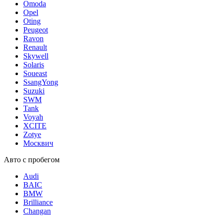
Omoda
Opel
Oting
Peugeot
Ravon
Renault
Skywell
Solaris
Soueast
SsangYong
Suzuki
SWM
Tank
Voyah
XCITE
Zotye
Москвич
Авто с пробегом
Audi
BAIC
BMW
Brilliance
Changan