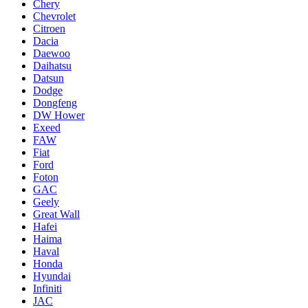
Chery
Chevrolet
Citroen
Dacia
Daewoo
Daihatsu
Datsun
Dodge
Dongfeng
DW Hower
Exeed
FAW
Fiat
Ford
Foton
GAC
Geely
Great Wall
Hafei
Haima
Haval
Honda
Hyundai
Infiniti
JAC