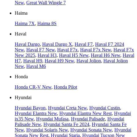
New
,
Great Wall Wingle 7
Haima
Haima 7X
,
Haima 8S
Haval
Haval Dargo
,
Haval Dargo X
,
Haval F7
,
Haval F7 2024
New
,
Haval F7 New
,
Haval F7x
,
Haval F7x New
,
Haval F7x
New 2025
,
Haval H3
,
Haval H5 New
,
Haval H6 New
,
Haval
H7
,
Haval H9
,
Haval H9 New
,
Haval Jolion
,
Haval Jolion
New
,
Haval M6
Honda
Honda CR-V New
,
Honda Pilot
Hyundai
Hyundai Bayon
,
Hyundai Creta New
,
Hyundai Custin
,
Hyundai Elantra New
,
Hyundai Elantra New Rest
,
Hyundai
ix35 New
,
Hyundai Mufasa
,
Hyundai Palisade
,
Hyundai
Palisade New
,
Hyundai Santa Fe 2024
,
Hyundai Santa Fe
New
,
Hyundai Solaris New
,
Hyundai Sonata New
,
Hyundai
Sonata New Rest
,
Hyundai Staria
,
Hyundai Tucson New