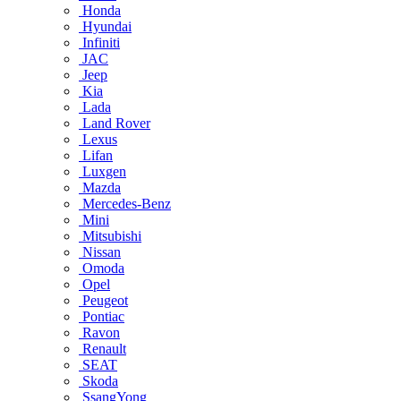
Honda
Hyundai
Infiniti
JAC
Jeep
Kia
Lada
Land Rover
Lexus
Lifan
Luxgen
Mazda
Mercedes-Benz
Mini
Mitsubishi
Nissan
Omoda
Opel
Peugeot
Pontiac
Ravon
Renault
SEAT
Skoda
SsangYong