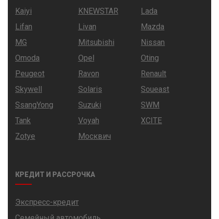
Kaiyi
KNEWSTAR
Lada
Lifan
Livan
Mazda
MG
Mitsubishi
Nissan
Omoda
Opel
Oting
Peugeot
Ravon
Renault
Skywell
Solaris
Soueast
SsangYong
Suzuki
SWM
Tank
Voyah
XCITE
Zotye
Москвич
КРЕДИТ И РАССРОЧКА
Экспресс-кредит
Семейный автомобиль