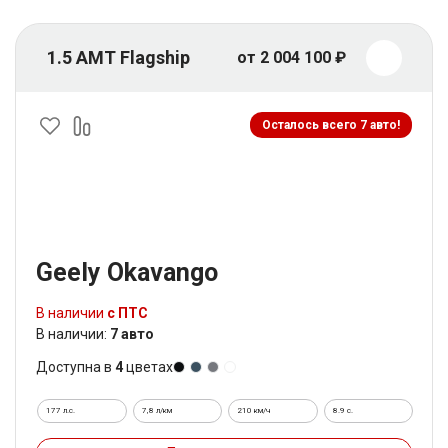
1.5 AMT Flagship
от 2 004 100 ₽
Осталось всего 7 авто!
Geely Okavango
В наличии
с ПТС
В наличии:
7 авто
Доступна в
4
цветах
177 л.с.
7,8 л/км
210 км/ч
8.9 c.