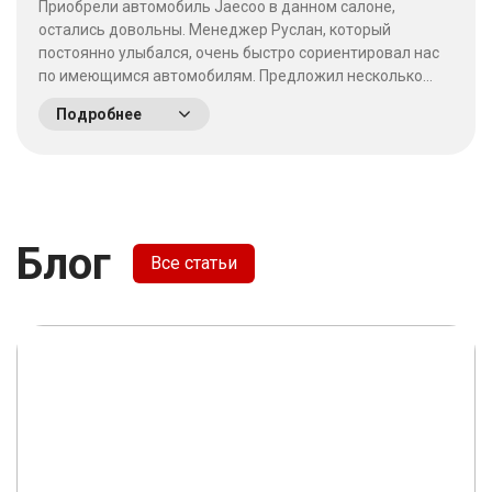
Приобрели автомобиль Jaecoo в данном салоне,
остались довольны. Менеджер Руслан, который
постоянно улыбался, очень быстро сориентировал нас
по имеющимся автомобилям. Предложил несколько
выгодных вариантов. Потратив время на выбор - не
Подробнее
пожалели что приехали сюда! Качество работы на
высшем уровне, отношение к клиентам хорошее. &nbsp;
&nbsp;
Блог
Все статьи