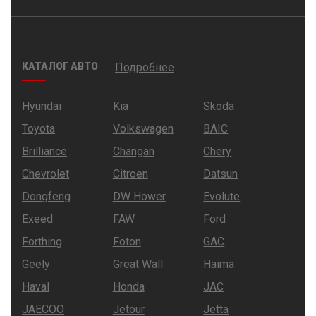
КАТАЛОГ АВТО
Подробнее
Hyundai
Kia
Skoda
Toyota
Volkswagen
BAIC
Brilliance
Changan
Chery
Chevrolet
Citroen
Datsun
Dongfeng
DW Hower
Evolute
Exeed
FAW
Ford
Forthing
Foton
GAC
Geely
Great Wall
Haima
Haval
Honda
JAC
JAECOO
Jetour
Jetta