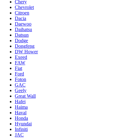
Chery
Chevrolet
Citroen
Dacia
Daewoo
Daihatsu
Datsun
Dodge
Dongfeng
DW Hower
Exeed
FAW
Fiat
Ford
Foton
GAC
Geely
Great Wall
Hafei
Haima
Haval
Honda
Hyundai
Infiniti
JAC