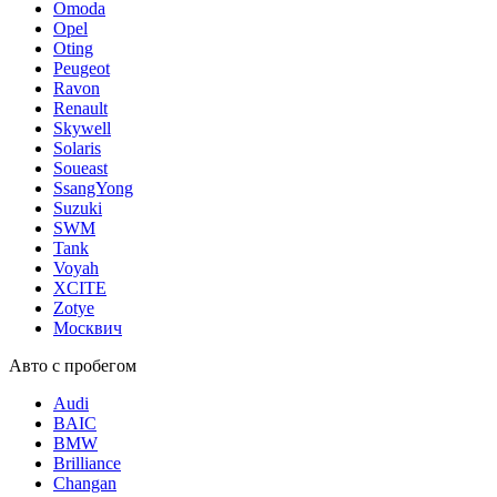
Omoda
Opel
Oting
Peugeot
Ravon
Renault
Skywell
Solaris
Soueast
SsangYong
Suzuki
SWM
Tank
Voyah
XCITE
Zotye
Москвич
Авто с пробегом
Audi
BAIC
BMW
Brilliance
Changan