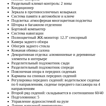
Раздельный климат-контроль: 2 зоны
Кондиционер
Зеркала в противосолнечных козырьках
Система памяти в автомобиле и ключе
Подсветка: атмосферная многоцветная подсветка
Шторка в багажном отделении
Бортовой компьютер
Система навигации
Полноцветный ЖК-монитор: 12.3'' сенсорный
Камера заднего обзора
Обогрев заднего стекла
Кожаная обивка салона
Декоративная отделка: алюминиевые и деревянные
элементы в интерьере
Разделительный подлокотник сзади
Разделительный подлокотник спереди
Поясничная опора в передних сиденьях
Карманы на спинках передних сидений
Регулировка передних сидений: водительское сиденье
по 6 направлениям, сиденье переднего пассажира на 4
направлениям
Второй ряд сидений: складывается в соотношении 60/40
Подголовники: 5
Управление аудиосистемой на руле
Датчик наружной температуры