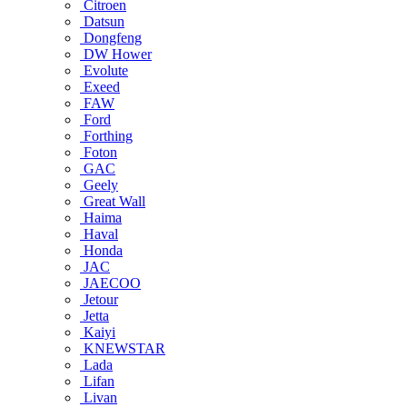
Citroen
Datsun
Dongfeng
DW Hower
Evolute
Exeed
FAW
Ford
Forthing
Foton
GAC
Geely
Great Wall
Haima
Haval
Honda
JAC
JAECOO
Jetour
Jetta
Kaiyi
KNEWSTAR
Lada
Lifan
Livan