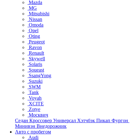
Mazda
MG
Mitsubishi
Nissan
Omoda
Opel
Oting
Peugeot
Ravon
Renault
Skywell
Solaris
Soueast
SsangYong
Suzuki
SWM
Tank
Voyah
XCITE
Zotye
Москвич
Седан
Кроссовер
Универсал
Хэтчбэк
Пикап
Фургон
Минивэн
Внедорожник
Авто с пробегом
Audi