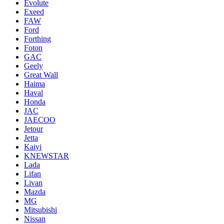
Evolute
Exeed
FAW
Ford
Forthing
Foton
GAC
Geely
Great Wall
Haima
Haval
Honda
JAC
JAECOO
Jetour
Jetta
Kaiyi
KNEWSTAR
Lada
Lifan
Livan
Mazda
MG
Mitsubishi
Nissan