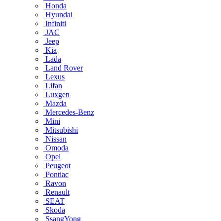
Honda
Hyundai
Infiniti
JAC
Jeep
Kia
Lada
Land Rover
Lexus
Lifan
Luxgen
Mazda
Mercedes-Benz
Mini
Mitsubishi
Nissan
Omoda
Opel
Peugeot
Pontiac
Ravon
Renault
SEAT
Skoda
SsangYong