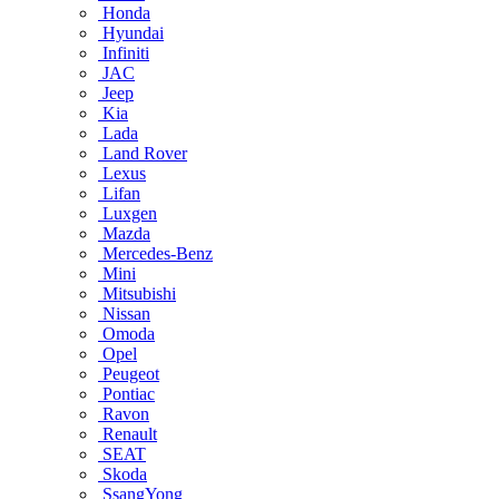
Honda
Hyundai
Infiniti
JAC
Jeep
Kia
Lada
Land Rover
Lexus
Lifan
Luxgen
Mazda
Mercedes-Benz
Mini
Mitsubishi
Nissan
Omoda
Opel
Peugeot
Pontiac
Ravon
Renault
SEAT
Skoda
SsangYong