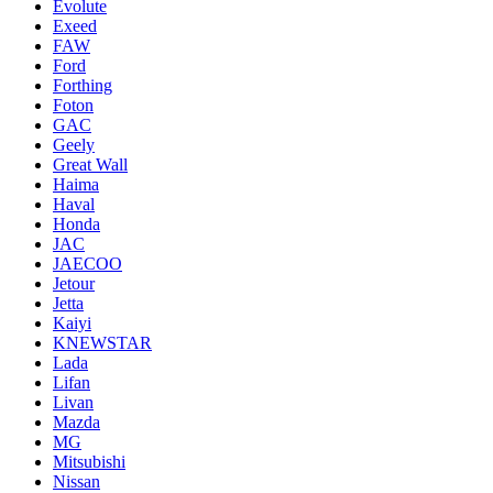
Evolute
Exeed
FAW
Ford
Forthing
Foton
GAC
Geely
Great Wall
Haima
Haval
Honda
JAC
JAECOO
Jetour
Jetta
Kaiyi
KNEWSTAR
Lada
Lifan
Livan
Mazda
MG
Mitsubishi
Nissan