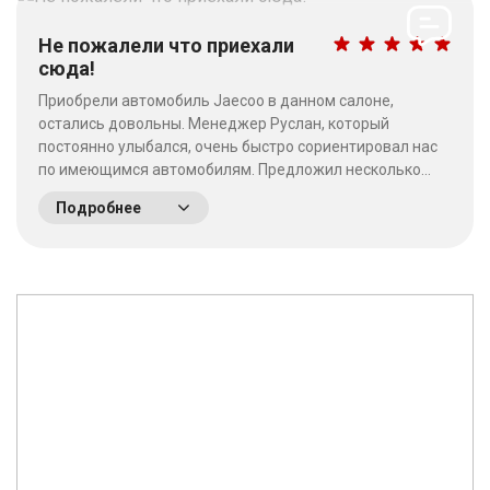
Не пожалели что приехали
сюда!
Приобрели автомобиль Jaecoo в данном салоне,
остались довольны. Менеджер Руслан, который
постоянно улыбался, очень быстро сориентировал нас
по имеющимся автомобилям. Предложил несколько
выгодных вариантов. Потратив время на выбор - не
Подробнее
пожалели что приехали сюда! Качество работы на
высшем уровне, отношение к клиентам хорошее. &nbsp;
&nbsp;