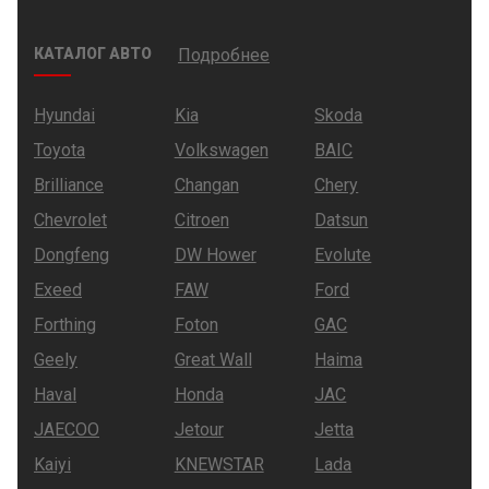
КАТАЛОГ АВТО
Подробнее
Hyundai
Kia
Skoda
Toyota
Volkswagen
BAIC
Brilliance
Changan
Chery
Chevrolet
Citroen
Datsun
Dongfeng
DW Hower
Evolute
Exeed
FAW
Ford
Forthing
Foton
GAC
Geely
Great Wall
Haima
Haval
Honda
JAC
JAECOO
Jetour
Jetta
Kaiyi
KNEWSTAR
Lada