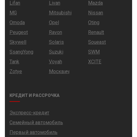
Lifan
Livan
Mazda
MG
Mitsubishi
Nissan
Omoda
Opel
Oting
Peugeot
Ravon
Renault
Skywell
Solaris
Soueast
SsangYong
Suzuki
SWM
Tank
Voyah
XCITE
Zotye
Москвич
КРЕДИТ И РАССРОЧКА
Экспресс-кредит
Семейный автомобиль
Первый автомобиль