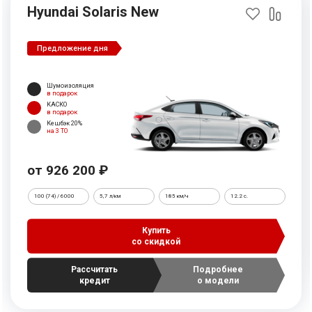
Hyundai Solaris New
Предложение дня
Шумоизоляция
в подарок
КАСКО
в подарок
Кешбэк 20%
на 3 ТО
от 926 200 ₽
100 (74) / 6000
5,7 л/км
185 км/ч
12.2 c.
Купить
со скидкой
Рассчитать
Подробнее
кредит
о модели