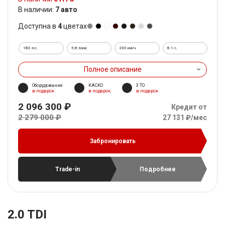
В наличии:
7 авто
Доступна в
4
цветах
180 л.с.
5,8 л/км
230 км/ч
8.1 c.
Полное описание
Оборудование
КАСКО
3 ТО
в подарок
в подарок
в подарок
2 096 300 ₽
Кредит от
2 279 000 ₽
27 131 ₽/мес
Забронировать
Trade-in
Подробнее
2.0 TDI