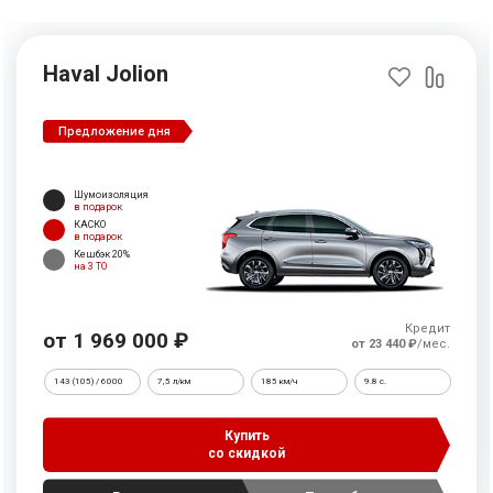
Haval Jolion
Предложение дня
Шумоизоляция
в подарок
КАСКО
в подарок
Кешбэк 20%
на 3 ТО
Кредит
от 1 969 000 ₽
от 23 440 ₽
/мес.
143 (105) / 6000
7,5 л/км
185 км/ч
9.8 c.
Купить
со скидкой