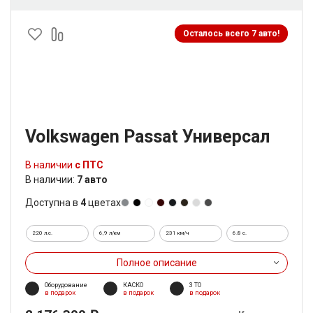
Осталось всего 7 авто!
Volkswagen Passat Универсал
В наличии
с ПТС
В наличии:
7 авто
Доступна в
4
цветах
220 л.с.
6,9 л/км
231 км/ч
6.8 c.
Полное описание
Оборудование
КАСКО
3 ТО
в подарок
в подарок
в подарок