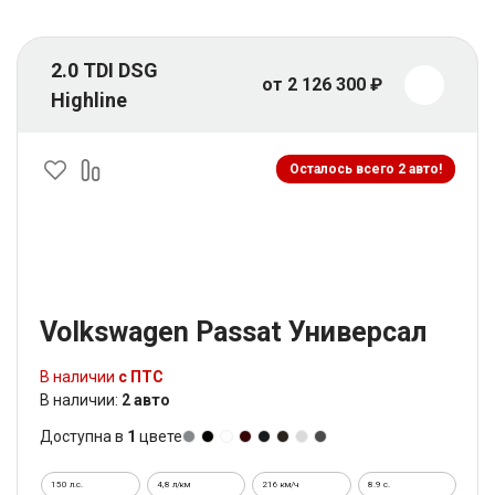
2.0 TDI DSG
от 2 126 300 ₽
Highline
Осталось всего 2 авто!
Volkswagen Passat Универсал
В наличии
с ПТС
В наличии:
2 авто
Доступна в
1
цвете
150 л.с.
4,8 л/км
216 км/ч
8.9 c.