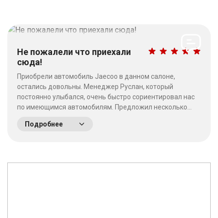
Не пожалели что приехали
сюда!
Приобрели автомобиль Jaecoo в данном салоне,
остались довольны. Менеджер Руслан, который
постоянно улыбался, очень быстро сориентировал нас
по имеющимся автомобилям. Предложил несколько
выгодных вариантов. Потратив время на выбор - не
Подробнее
пожалели что приехали сюда! Качество работы на
высшем уровне, отношение к клиентам хорошее. &nbsp;
&nbsp;