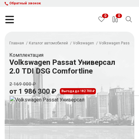
Обратный звонок
0
0
Главная
Каталог автомобилей
Volkswagen
Volkswagen Passat У
НАЙТИ
Комплектация
Volkswagen Passat Универсал
2.0 TDI DSG Comfortline
Каталог автомобилей
Авто с пробегом
2 169 000 ₽
Кредит и рассрочка
от 1 986 300 ₽
Выгода до 182 700 ₽
Акции
Такси в кредит
Подбор авто
Спецпредложения
Отзывы
Контакты