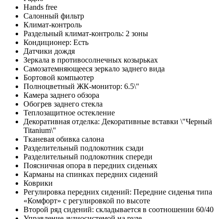
Hands free
Салонный фильтр
Климат-контроль
Раздельный климат-контроль: 2 зоны
Кондиционер: Есть
Датчики дождя
Зеркала в противосолнечных козырьках
Самозатемняющееся зеркало заднего вида
Бортовой компьютер
Полноцветный ЖК-монитор: 6.5\"
Камера заднего обзора
Обогрев заднего стекла
Теплозащитное остекление
Декоративная отделка: Декоративные вставки \"Черный
Titanium\"
Тканевая обивка салона
Разделительный подлокотник сзади
Разделительный подлокотник спереди
Поясничная опора в передних сиденьях
Карманы на спинках передних сидений
Коврики
Регулировка передних сидений: Передние сиденья типа
«Комфорт» с регулировкой по высоте
Второй ряд сидений: складывается в соотношении 60/40
Управление аудиосистемой на руле