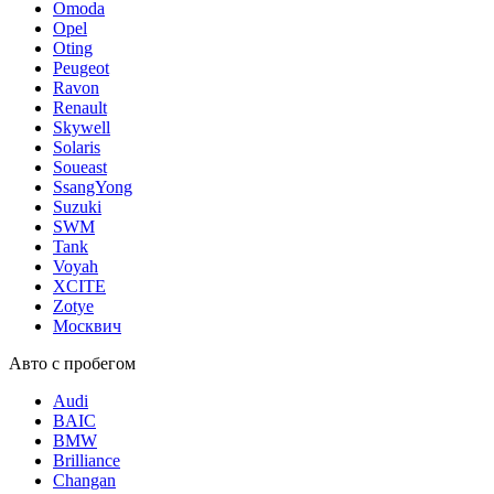
Omoda
Opel
Oting
Peugeot
Ravon
Renault
Skywell
Solaris
Soueast
SsangYong
Suzuki
SWM
Tank
Voyah
XCITE
Zotye
Москвич
Авто с пробегом
Audi
BAIC
BMW
Brilliance
Changan