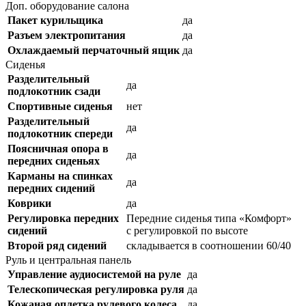
Доп. оборудование салона
Пакет курильщика
да
Разъем электропитания
да
Охлаждаемый перчаточный ящик
да
Сиденья
Разделительный
да
подлокотник сзади
Спортивные сиденья
нет
Разделительный
да
подлокотник спереди
Поясничная опора в
да
передних сиденьях
Карманы на спинках
да
передних сидений
Коврики
да
Регулировка передних
Передние сиденья типа «Комфорт»
сидений
с регулировкой по высоте
Второй ряд сидений
складывается в соотношении 60/40
Руль и центральная панель
Управление аудиосистемой на руле
да
Телескопическая регулировка руля
да
Кожаная оплетка рулевого колеса
да