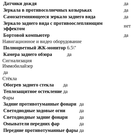
Датчики дождя
да
Зеркала в противосолнечных козырьках
да
Самозатемняющееся зеркало заднего вида
да
Зеркало заднего вида с противоослепляющим
нет
эффектом
Бортовой компьютер
да
Навигационное и видео оборудование
Полноцветный ЖК-монитор
6.5\"
Камера заднего обзора
да
Сигнализация
Иммобилайзер
да
Стёкла
Обогрев заднего стекла
да
Теплозащитное остекление
да
Фары
Задние противотуманные фонари
да
Светодиодные ходовые огни
да
Cветодиодные задние фонари
да
Омыватели передних фар
да
Передние противотуманные фары
да