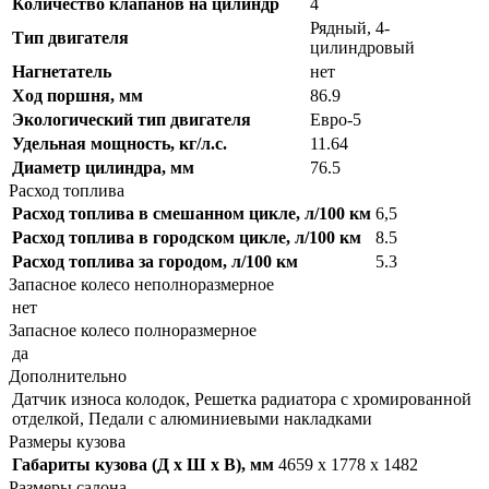
Количество клапанов на цилиндр
4
Рядный, 4-
Тип двигателя
цилиндровый
Нагнетатель
нет
Ход поршня, мм
86.9
Экологический тип двигателя
Евро-5
Удельная мощность, кг/л.с.
11.64
Диаметр цилиндра, мм
76.5
Расход топлива
Расход топлива в смешанном цикле, л/100 км
6,5
Расход топлива в городском цикле, л/100 км
8.5
Расход топлива за городом, л/100 км
5.3
Запасное колесо неполноразмерное
нет
Запасное колесо полноразмерное
да
Дополнительно
Датчик износа колодок, Решетка радиатора с хромированной
отделкой, Педали с алюминиевыми накладками
Размеры кузова
Габариты кузова (Д x Ш x В), мм
4659 x 1778 x 1482
Размеры салона