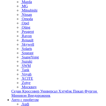
Mazda
MG
Mitsubishi
Nissan
Omoda
Opel
Oting
Peugeot
Ravon
Renault
Skywell
Solaris
Soueast
SsangYong
Suzuki
SWM
Tank
Voyah
XCITE
Zotye
Москвич
Седан
Кроссовер
Универсал
Хэтчбэк
Пикап
Фургон
Минивэн
Внедорожник
Авто с пробегом
Audi