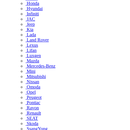
Honda
Hyundai
Infiniti
JAC
Jeep
Kia
Lada
Land Rover
Lexus
Lifan
Luxgen
Mazda
Mercedes-Benz
Mini
Mitsubishi
Nissan
Omoda
Opel
Peugeot
Pontiac
Ravon
Renault
SEAT
Skoda
SsangYong