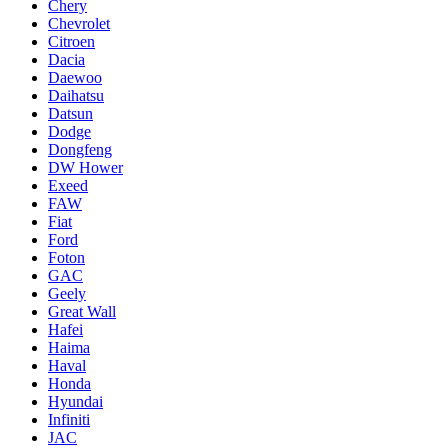
Chery
Chevrolet
Citroen
Dacia
Daewoo
Daihatsu
Datsun
Dodge
Dongfeng
DW Hower
Exeed
FAW
Fiat
Ford
Foton
GAC
Geely
Great Wall
Hafei
Haima
Haval
Honda
Hyundai
Infiniti
JAC