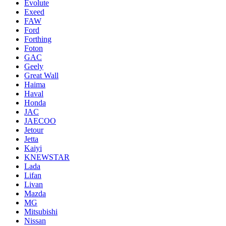
Evolute
Exeed
FAW
Ford
Forthing
Foton
GAC
Geely
Great Wall
Haima
Haval
Honda
JAC
JAECOO
Jetour
Jetta
Kaiyi
KNEWSTAR
Lada
Lifan
Livan
Mazda
MG
Mitsubishi
Nissan