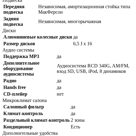
Подвеска
Передняя
Независимая, амортизационная стойка типа
подвеска
МакФерсон
Задняя
Независимая, многорычажная
подвеска
Диски
Алюминиевые колесные диски
да
Размер дисков
6,5 J x 16
Аудио системы
Поддержка MP3
да
Дополнительное
Аудиосистема RCD 340G, AM/FM,
оборудование
вход SD, USB, iPod, 8 динамиков
аудиосистемы
Радио
да
Hands free
да
CD-плейер
нет
Микроклимат салона
Салонный фильтр
да
Климат-контроль
да
Раздельный климат-контроль
2 зоны
Кондиционер
Есть
Дополнительные удобства