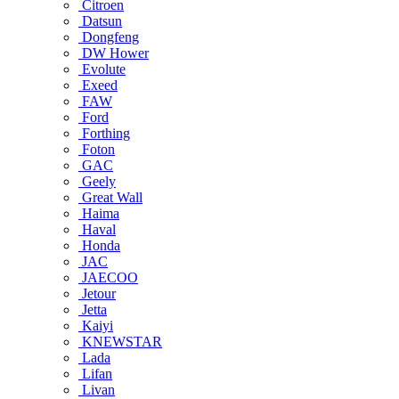
Citroen
Datsun
Dongfeng
DW Hower
Evolute
Exeed
FAW
Ford
Forthing
Foton
GAC
Geely
Great Wall
Haima
Haval
Honda
JAC
JAECOO
Jetour
Jetta
Kaiyi
KNEWSTAR
Lada
Lifan
Livan