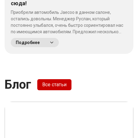
сюда!
Приобрели автомобиль Jaecoo в данном салоне,
остались довольны. Менеджер Руслан, который
постоянно улыбался, очень быстро сориентировал нас
по имеющимся автомобилям. Предложил несколько
выгодных вариантов. Потратив время на выбор - не
Подробнее
пожалели что приехали сюда! Качество работы на
высшем уровне, отношение к клиентам хорошее. &nbsp;
&nbsp;
Блог
Все статьи