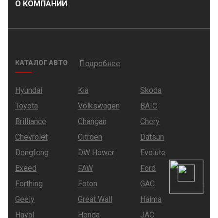
О КОМПАНИИ
КАТАЛОГ АВТО
Подробнее
Hyundai
Kia
Skoda
Toyota
Volkswagen
BAIC
Brilliance
Changan
Chery
Chevrolet
Citroen
Datsun
Dongfeng
DW Hower
Evolute
Exeed
FAW
Ford
Forthing
Foton
GAC
Geely
Great Wall
Haima
Haval
Honda
JAC