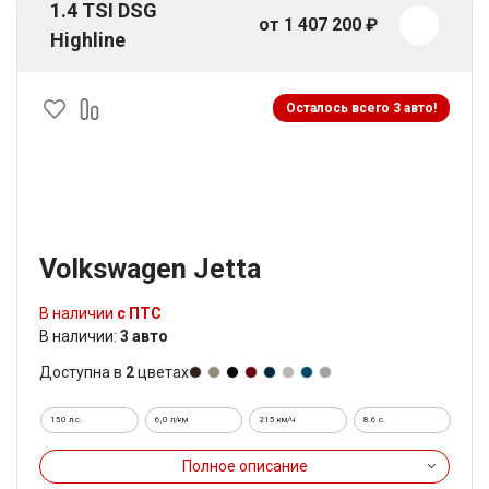
1.4 TSI DSG
от 1 407 200 ₽
Highline
Осталось всего 3 авто!
Volkswagen Jetta
В наличии
с ПТС
В наличии:
3 авто
Доступна в
2
цветах
150 л.с.
6,0 л/км
215 км/ч
8.6 c.
Полное описание