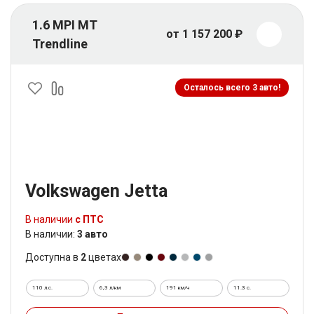
1.6 MPI MT
от 1 157 200 ₽
Trendline
Осталось всего 3 авто!
Volkswagen Jetta
В наличии
с ПТС
В наличии:
3 авто
Доступна в
2
цветах
110 л.с.
6,3 л/км
191 км/ч
11.3 c.