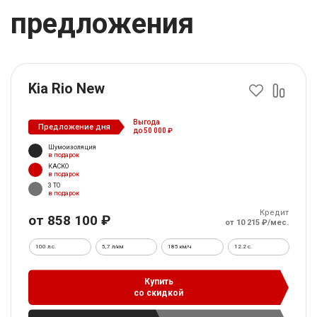
предложения
Kia Rio New
Выгода
Предложение дня
до 50 000 ₽
Шумоизоляция
в подарок
КАСКО
в подарок
3 ТО
в подарок
Кредит
от 858 100 ₽
от 10 215 ₽/мес.
100 л.с.
5,7 л/км
185 км/ч
12.2 c.
Купить
со скидкой