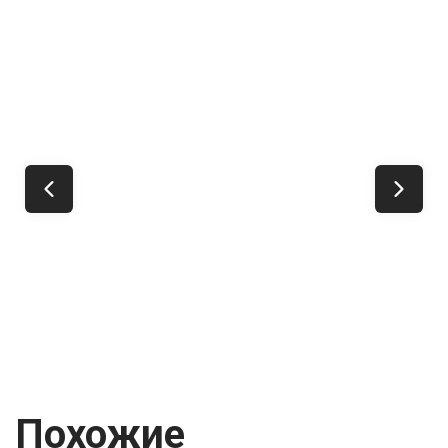
Мощность:
158 л.с.
Привод:
Передний
Кпп:
Автомат
Объем двигателя:
1.5 л.
Кредит
от 2 203 000 ₽
от 26 226 ₽
/мес.
Купить
со скидкой
Рассчитать
Подробнее
кредит
о модели
Похожие