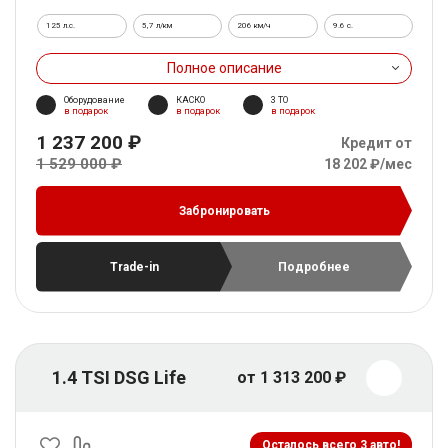
125 л.с.
5,7 л/км
206 км/ч
9.6 c.
Полное описание
Оборудование
КАСКО
3 ТО
в подарок
в подарок
в подарок
1 237 200 ₽
Кредит от
1 529 000 ₽
18 202 ₽/мес
Забронировать
Trade-in
Подробнее
1.4 TSI DSG Life
от 1 313 200 ₽
Осталось всего 3 авто!