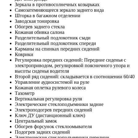
Зеркала в противосолнечных козырьках
Самозатемняющееся зеркало заднего вида
Шторка в багажном отделении
Заводская тонировка
Обогрев заднего стекла
Кожаная обивка салона
Разделительный подлокотник сзади
Разделительный подлокотник спереди
Карманы на спинках передних сидений
Коврики
Регулировка передних сидений: Передние сиденья с
электроприводом, регулировкой поясничного упора и
высоты сиденья водителя
Второй ряд сидений: складывается в соотношении 60/40
Управление аудиосистемой на руле
Кожаная оплетка рулевого колеса
Тахометр
Вертикальная регулировка руля
Электрические стеклоподъемники задние
Электроподогрев передних сидений
Ключ ДУ (дистанционный ключ)
Центральный замок
Обогрев форсунок стеклоомывателя
Подогрев задних сидений
Электрические стеклоподъемники передние