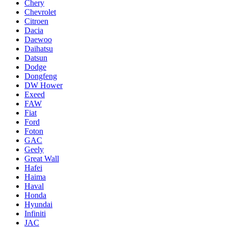
Chery
Chevrolet
Citroen
Dacia
Daewoo
Daihatsu
Datsun
Dodge
Dongfeng
DW Hower
Exeed
FAW
Fiat
Ford
Foton
GAC
Geely
Great Wall
Hafei
Haima
Haval
Honda
Hyundai
Infiniti
JAC