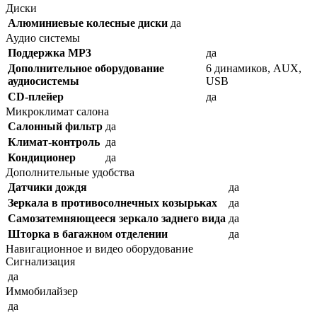
Диски
Алюминиевые колесные диски
да
Аудио системы
Поддержка MP3
да
Дополнительное оборудование
6 динамиков, AUX,
аудиосистемы
USB
CD-плейер
да
Микроклимат салона
Салонный фильтр
да
Климат-контроль
да
Кондиционер
да
Дополнительные удобства
Датчики дождя
да
Зеркала в противосолнечных козырьках
да
Самозатемняющееся зеркало заднего вида
да
Шторка в багажном отделении
да
Навигационное и видео оборудование
Сигнализация
да
Иммобилайзер
да