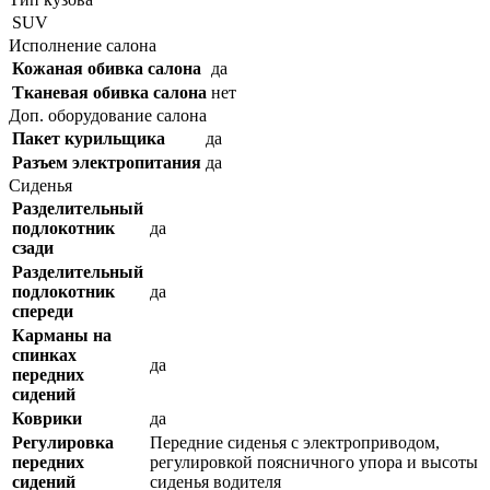
SUV
Исполнение салона
Кожаная обивка салона
да
Тканевая обивка салона
нет
Доп. оборудование салона
Пакет курильщика
да
Разъем электропитания
да
Сиденья
Разделительный
подлокотник
да
сзади
Разделительный
подлокотник
да
спереди
Карманы на
спинках
да
передних
сидений
Коврики
да
Регулировка
Передние сиденья с электроприводом,
передних
регулировкой поясничного упора и высоты
сидений
сиденья водителя