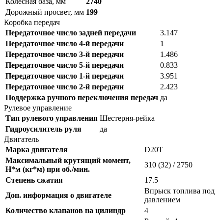
Колесная база, мм
2740
Дорожный просвет, мм
199
Коробка передач
Передаточное число задней передачи
3.147
Передаточное число 4-й передачи
1
Передаточное число 3-й передачи
1.486
Передаточное число 5-й передачи
0.833
Передаточное число 1-й передачи
3.951
Передаточное число 2-й передачи
2.423
Поддержка ручного переключения передач
да
Рулевое управление
Тип рулевого управления
Шестерня-рейка
Гидроусилитель руля
да
Двигатель
Марка двигателя
D20T
Максимальный крутящий момент,
310 (32) / 2750
Н*м (кг*м) при об./мин.
Степень сжатия
17.5
Впрыск топлива под
Доп. информация о двигателе
давлением
Количество клапанов на цилиндр
4