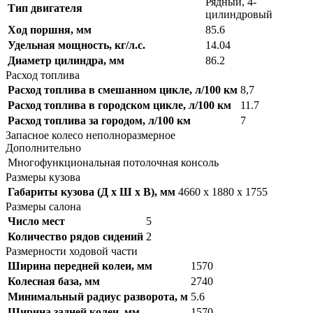
Рядный, 4-
Тип двигателя
цилиндровый
Ход поршня, мм
85.6
Удельная мощность, кг/л.с.
14.04
Диаметр цилиндра, мм
86.2
Расход топлива
Расход топлива в смешанном цикле, л/100 км
8,7
Расход топлива в городском цикле, л/100 км
11.7
Расход топлива за городом, л/100 км
7
Запасное колесо неполноразмерное
Дополнительно
Многофункциональная потолочная консоль
Размеры кузова
Габариты кузова (Д x Ш x В), мм
4660 x 1880 x 1755
Размеры салона
Число мест
5
Количество рядов сидений
2
Размерности ходовой части
Ширина передней колеи, мм
1570
Колесная база, мм
2740
Минимальный радиус разворота, м
5.6
Ширина задней колеи, мм
1570