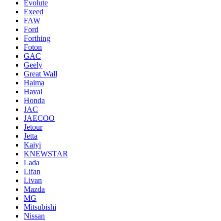
Evolute
Exeed
FAW
Ford
Forthing
Foton
GAC
Geely
Great Wall
Haima
Haval
Honda
JAC
JAECOO
Jetour
Jetta
Kaiyi
KNEWSTAR
Lada
Lifan
Livan
Mazda
MG
Mitsubishi
Nissan