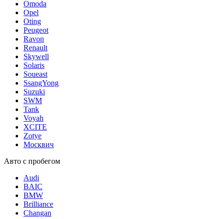
Omoda
Opel
Oting
Peugeot
Ravon
Renault
Skywell
Solaris
Soueast
SsangYong
Suzuki
SWM
Tank
Voyah
XCITE
Zotye
Москвич
Авто с пробегом
Audi
BAIC
BMW
Brilliance
Changan