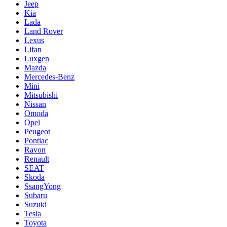
Jeep
Kia
Lada
Land Rover
Lexus
Lifan
Luxgen
Mazda
Mercedes-Benz
Mini
Mitsubishi
Nissan
Omoda
Opel
Peugeot
Pontiac
Ravon
Renault
SEAT
Skoda
SsangYong
Subaru
Suzuki
Tesla
Toyota