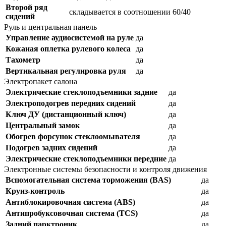
Второй ряд
складывается в соотношении 60/40
сидений
Руль и центральная панель
Управление аудиосистемой на руле
да
Кожаная оплетка рулевого колеса
да
Тахометр
да
Вертикальная регулировка руля
да
Электропакет салона
Электрические стеклоподъемники задние
да
Электроподогрев передних сидений
да
Ключ ДУ (дистанционный ключ)
да
Центральный замок
да
Обогрев форсунок стеклоомывателя
да
Подогрев задних сидений
да
Электрические стеклоподъемники передние
да
Электронные системы безопасности и контроля движения
Вспомогательная система торможения (BAS)
да
Круиз-контроль
да
Антиблокировочная система (ABS)
да
Антипробуксовочная система (TCS)
да
Задний парктроник
да