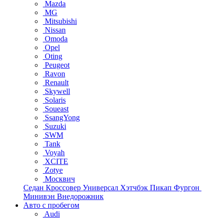
Mazda
MG
Mitsubishi
Nissan
Omoda
Opel
Oting
Peugeot
Ravon
Renault
Skywell
Solaris
Soueast
SsangYong
Suzuki
SWM
Tank
Voyah
XCITE
Zotye
Москвич
Седан
Кроссовер
Универсал
Хэтчбэк
Пикап
Фургон
Минивэн
Внедорожник
Авто с пробегом
Audi