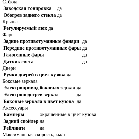
Стёкла
Заводская тонировка
да
Обогрев заднего стекла
да
Крыша
Регулируемый люк
да
Фары
Задние противотуманные фонари
да
Передние противотуманные фары
да
Галогенные фары
да
Датчик света
да
Двери
Ручки дверей в цвет кузова
да
Боковые зеркала
Электропривод боковых зеркал
да
Электроподогрев зеркал
да
Боковые зеркала в цвет кузова
да
Аксессуары
Бамперы
окрашенные в цвет кузова
Задний спойлер
да
Рейлинги
да
Максимальная скорость, км/ч