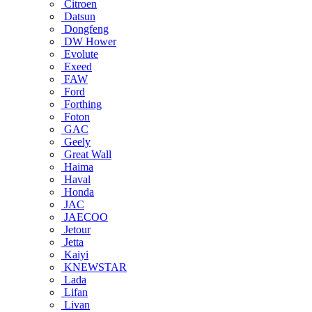
Citroen
Datsun
Dongfeng
DW Hower
Evolute
Exeed
FAW
Ford
Forthing
Foton
GAC
Geely
Great Wall
Haima
Haval
Honda
JAC
JAECOO
Jetour
Jetta
Kaiyi
KNEWSTAR
Lada
Lifan
Livan