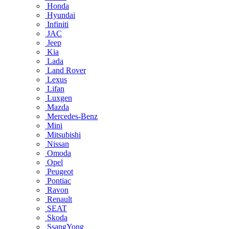
Honda
Hyundai
Infiniti
JAC
Jeep
Kia
Lada
Land Rover
Lexus
Lifan
Luxgen
Mazda
Mercedes-Benz
Mini
Mitsubishi
Nissan
Omoda
Opel
Peugeot
Pontiac
Ravon
Renault
SEAT
Skoda
SsangYong