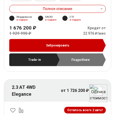
Полное описание
Оборудование
КАСКО
3 ТО
в подарок
в подарок
в подарок
1 676 200 ₽
Кредит от
1 929 990 ₽
22 976 ₽/мес
Забронировать
Trade-in
Подробнее
2.3 AT 4WD
от 1 726 200 ₽
Elegance
Осталось всего 2 авто!