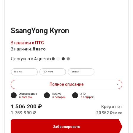
SsangYong Kyron
В наличии
с ПТС
В наличии:
8 авто
Доступна в
4
цветах
150 л.с.
10,7 л/км
168 км/ч
Полное описание
Оборудование
КАСКО
3 ТО
в подарок
в подарок
в подарок
1 506 200 ₽
Кредит от
1 759 990 ₽
20 952 ₽/мес
Забронировать