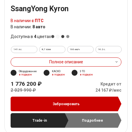
SsangYong Kyron
В наличии
с ПТС
В наличии:
8 авто
Доступна в
4
цветах
141 л.с.
8,7 л/км
166 км/ч
16.2 c.
Полное описание
Оборудование
КАСКО
3 ТО
в подарок
в подарок
в подарок
1 776 200 ₽
Кредит от
2 029 990 ₽
24 167 ₽/мес
Забронировать
Trade-in
Подробнее