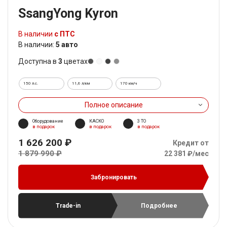
SsangYong Kyron
В наличии
с ПТС
В наличии:
5 авто
Доступна в
3
цветах
150 л.с.
11,6 л/км
170 км/ч
Полное описание
Оборудование
КАСКО
3 ТО
в подарок
в подарок
в подарок
1 626 200 ₽
Кредит от
1 879 990 ₽
22 381 ₽/мес
Забронировать
Trade-in
Подробнее