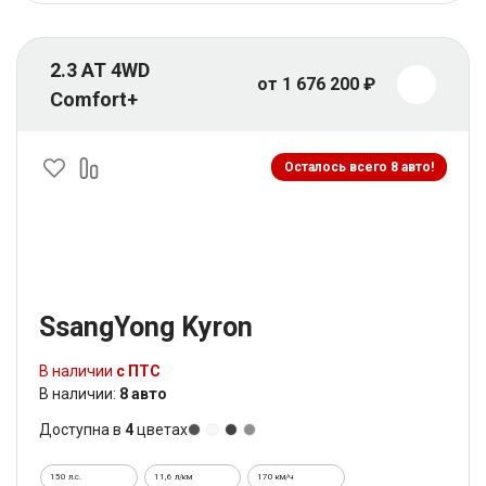
2.3 AT 4WD
от 1 676 200 ₽
Comfort+
Осталось всего 8 авто!
SsangYong Kyron
В наличии
с ПТС
В наличии:
8 авто
Доступна в
4
цветах
150 л.с.
11,6 л/км
170 км/ч