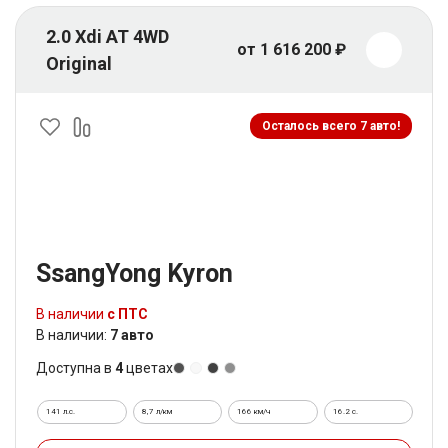
2.0 Xdi AT 4WD
от 1 616 200 ₽
Original
Осталось всего 7 авто!
SsangYong Kyron
В наличии
с ПТС
В наличии:
7 авто
Доступна в
4
цветах
141 л.с.
8,7 л/км
166 км/ч
16.2 c.