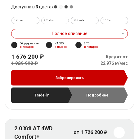
Доступна в
3
цветах
141 л.с.
8,7 л/км
166 км/ч
16.2 c.
Полное описание
Оборудование
КАСКО
3 ТО
в подарок
в подарок
в подарок
1 676 200 ₽
Кредит от
1 929 990 ₽
22 976 ₽/мес
Забронировать
Trade-in
Подробнее
2.0 Xdi AT 4WD
от 1 726 200 ₽
Comfort+