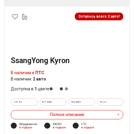
Осталось всего 2 авто!
SsangYong Kyron
В наличии
с ПТС
В наличии:
2 авто
Доступна в
1
цвете
141 л.с.
8,7 л/км
166 км/ч
16.2 c.
Полное описание
Оборудование
КАСКО
3 ТО
в подарок
в подарок
в подарок