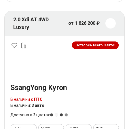
2.0 Xdi AT 4WD
от 1 826 200 ₽
Luxury
Осталось всего 3 авто!
SsangYong Kyron
В наличии
с ПТС
В наличии:
3 авто
Доступна в
2
цветах
141 л.с.
8,7 л/км
166 км/ч
16.2 c.