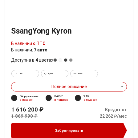
SsangYong Kyron
В наличии
с ПТС
В наличии:
7 авто
Доступна в
4
цветах
141 л.с.
7,5 л/км
167 км/ч
Полное описание
Оборудование
КАСКО
3 ТО
в подарок
в подарок
в подарок
1 616 200 ₽
Кредит от
1 869 990 ₽
22 262 ₽/мес
Забронировать