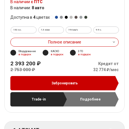
В наличии
с ПТС
В наличии:
8 авто
Доступна в
4
цветах
150 л.с.
7,5 л/км
194 км/ч
9.9 c.
Полное описание
Оборудование
КАСКО
3 ТО
в подарок
в подарок
в подарок
2 393 200 ₽
Кредит от
2 753 000 ₽
32 774 ₽/мес
Забронировать
Trade-in
Подробнее