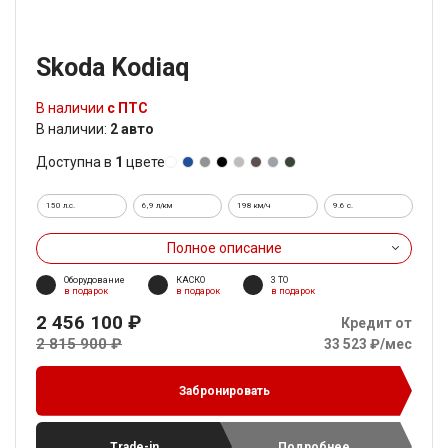
Skoda Kodiaq
В наличии
с ПТС
В наличии:
2 авто
Доступна в
1
цвете
150 л.с.
6,9 л/км
198 км/ч
9.6 c.
Полное описание
Оборудование
КАСКО
3 ТО
в подарок
в подарок
в подарок
2 456 100 ₽
Кредит от
2 815 900 ₽
33 523 ₽/мес
Забронировать
Trade-in
Подробнее