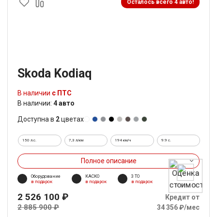
Осталось всего 4 авто!
Skoda Kodiaq
В наличии
с ПТС
В наличии:
4 авто
Доступна в
2
цветах
150 л.с.
7,3 л/км
194 км/ч
9.9 c.
Полное описание
Оборудование
КАСКО
3 ТО
в подарок
в подарок
в подарок
2 526 100 ₽
Кредит от
2 885 900 ₽
34 356 ₽/мес