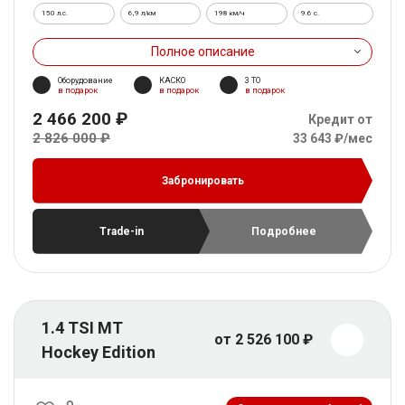
150 л.с.
6,9 л/км
198 км/ч
9.6 c.
Полное описание
Оборудование
КАСКО
3 ТО
в подарок
в подарок
в подарок
2 466 200 ₽
Кредит от
2 826 000 ₽
33 643 ₽/мес
Забронировать
Trade-in
Подробнее
1.4 TSI MT
от 2 526 100 ₽
Hockey Edition