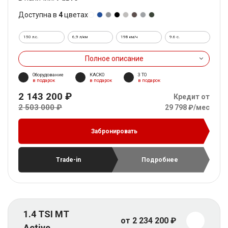
Доступна в
4
цветах
150 л.с.
6,9 л/км
198 км/ч
9.6 c.
Полное описание
Оборудование
КАСКО
3 ТО
в подарок
в подарок
в подарок
2 143 200 ₽
Кредит от
2 503 000 ₽
29 798 ₽/мес
Забронировать
Trade-in
Подробнее
1.4 TSI MT
от 2 234 200 ₽
Active