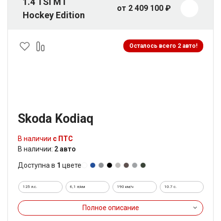
1.4 TSI MT
от 2 409 100 ₽
Hockey Edition
Осталось всего 2 авто!
Skoda Kodiaq
В наличии
с ПТС
В наличии:
2 авто
Доступна в
1
цвете
125 л.с.
6,1 л/км
190 км/ч
10.7 c.
Полное описание