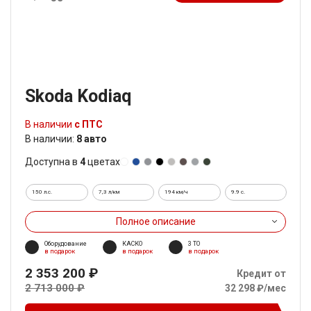
Skoda Kodiaq
В наличии
с ПТС
В наличии:
8 авто
Доступна в
4
цветах
150 л.с.
7,3 л/км
194 км/ч
9.9 c.
Полное описание
Оборудование
КАСКО
3 ТО
в подарок
в подарок
в подарок
2 353 200 ₽
Кредит от
2 713 000 ₽
32 298 ₽/мес