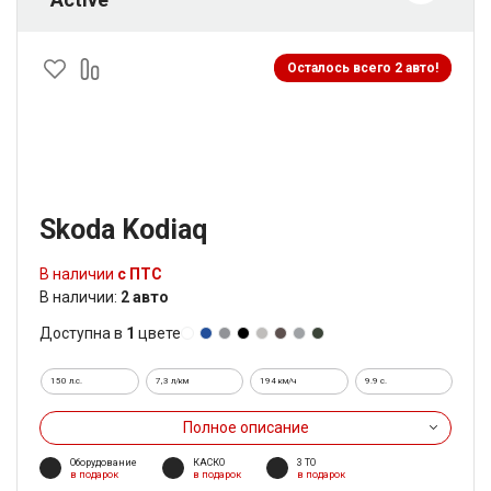
Осталось всего 2 авто!
Skoda Kodiaq
В наличии
с ПТС
В наличии:
2 авто
Доступна в
1
цвете
150 л.с.
7,3 л/км
194 км/ч
9.9 c.
Полное описание
Оборудование
КАСКО
3 ТО
в подарок
в подарок
в подарок