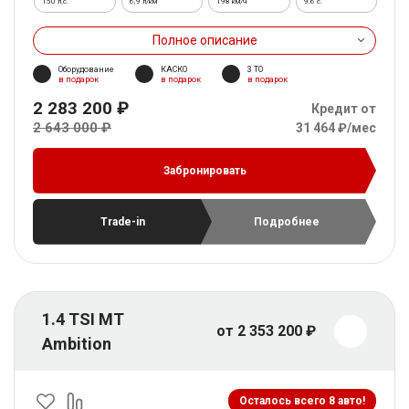
150 л.с.
6,9 л/км
198 км/ч
9.6 c.
Полное описание
Оборудование
КАСКО
3 ТО
в подарок
в подарок
в подарок
2 283 200 ₽
Кредит от
2 643 000 ₽
31 464 ₽/мес
Забронировать
Trade-in
Подробнее
1.4 TSI MT
от 2 353 200 ₽
Ambition
Осталось всего 8 авто!