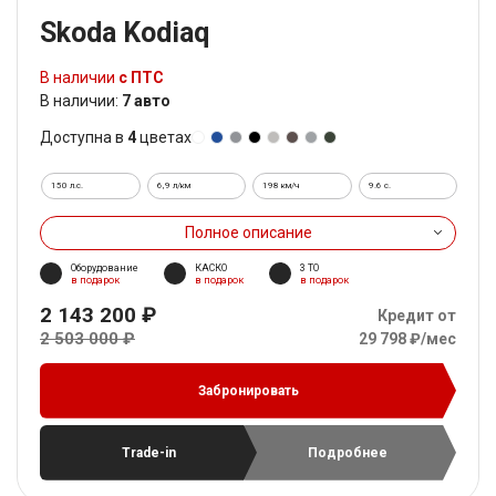
Skoda Kodiaq
В наличии
с ПТС
В наличии:
7 авто
Доступна в
4
цветах
150 л.с.
6,9 л/км
198 км/ч
9.6 c.
Полное описание
Оборудование
КАСКО
3 ТО
в подарок
в подарок
в подарок
2 143 200 ₽
Кредит от
2 503 000 ₽
29 798 ₽/мес
Забронировать
Trade-in
Подробнее