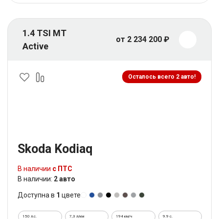
1.4 TSI MT
от 2 234 200 ₽
Active
Осталось всего 2 авто!
Skoda Kodiaq
В наличии
с ПТС
В наличии:
2 авто
Доступна в
1
цвете
150 л.с.
7,3 л/км
194 км/ч
9.9 c.