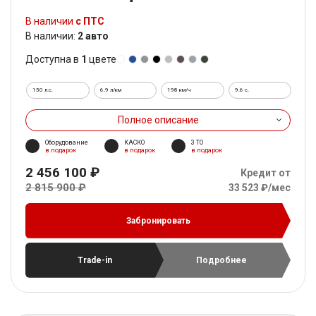
В наличии
с ПТС
В наличии:
2 авто
Доступна в
1
цвете
150 л.с.
6,9 л/км
198 км/ч
9.6 c.
Полное описание
Оборудование
КАСКО
3 ТО
в подарок
в подарок
в подарок
2 456 100 ₽
Кредит от
2 815 900 ₽
33 523 ₽/мес
Забронировать
Trade-in
Подробнее