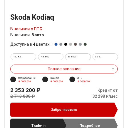
Skoda Kodiaq
В наличии
с ПТС
В наличии:
8 авто
Доступна в
4
цветах
150 л.с.
7,3 л/км
194 км/ч
9.9 c.
Полное описание
Оборудование
КАСКО
3 ТО
в подарок
в подарок
в подарок
2 353 200 ₽
Кредит от
2 713 000 ₽
32 298 ₽/мес
Забронировать
Trade-in
Подробнее