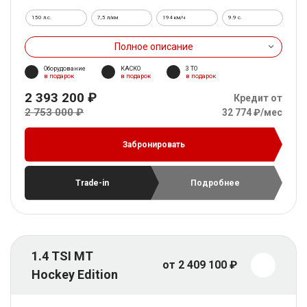
150 л.с.
7,5 л/км
194 км/ч
9.9 c.
Полное описание
Оборудование
КАСКО
3 ТО
в подарок
в подарок
в подарок
2 393 200 ₽
Кредит от
2 753 000 ₽
32 774 ₽/мес
Забронировать
Trade-in
Подробнее
1.4 TSI MT
от 2 409 100 ₽
Hockey Edition