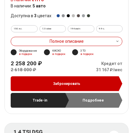
В наличии:
5 авто
Доступна в
3
цветах
150 л.с.
7,5 л/км
194 км/ч
9.9 c.
Полное описание
Оборудование
КАСКО
3 ТО
в подарок
в подарок
в подарок
2 258 200 ₽
Кредит от
2 618 000 ₽
31 167 ₽/мес
Забронировать
Trade-in
Подробнее
1.4 TSI DSG