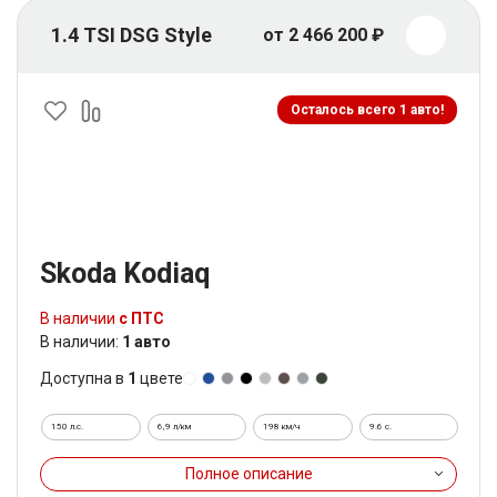
1.4 TSI DSG Style
от 2 466 200 ₽
Осталось всего 1 авто!
Skoda Kodiaq
В наличии
с ПТС
В наличии:
1 авто
Доступна в
1
цвете
150 л.с.
6,9 л/км
198 км/ч
9.6 c.
Полное описание