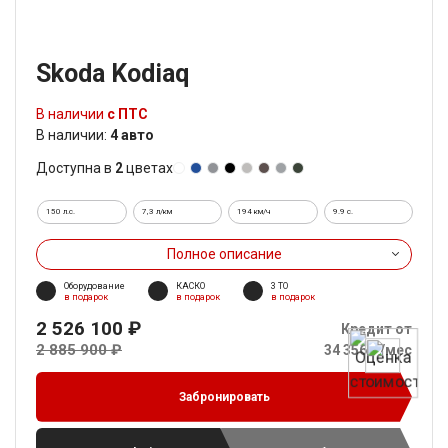
Skoda Kodiaq
В наличии
с ПТС
В наличии:
4 авто
Доступна в
2
цветах
150 л.с.
7,3 л/км
194 км/ч
9.9 c.
Полное описание
Оборудование
КАСКО
3 ТО
в подарок
в подарок
в подарок
2 526 100 ₽
Кредит от
2 885 900 ₽
34 356 ₽/мес
Забронировать