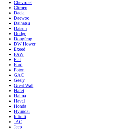
Chevrolet
Citroen
Dacia
Daewoo
Daihatsu
Datsun
Dodge
Dongfeng
DW Hower
Exeed
FAW
Fiat
Ford
Foton
GAC
Geely
Great Wall
Hafei
Haima
Haval
Honda
Hyundai
Infiniti
JAC
Jeep