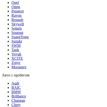
Opel
Oting
Peugeot
Ravon
Renault
Skywell
Solaris
Soueast
SsangYong
Suzuki
SWM
Tank
Voyah
XCITE
Zotye
Москвич
Авто с пробегом
Audi
BAIC
BMW
Brilliance
Changan
Chery