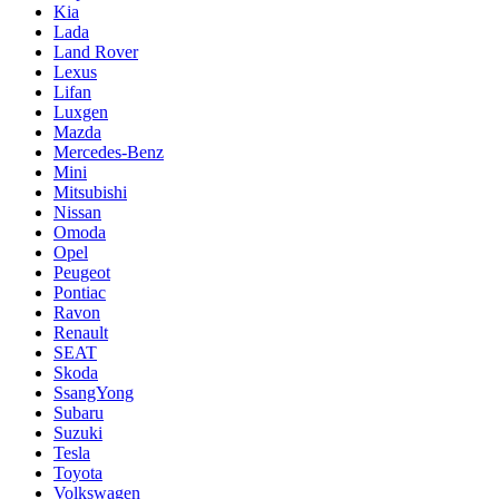
Kia
Lada
Land Rover
Lexus
Lifan
Luxgen
Mazda
Mercedes-Benz
Mini
Mitsubishi
Nissan
Omoda
Opel
Peugeot
Pontiac
Ravon
Renault
SEAT
Skoda
SsangYong
Subaru
Suzuki
Tesla
Toyota
Volkswagen