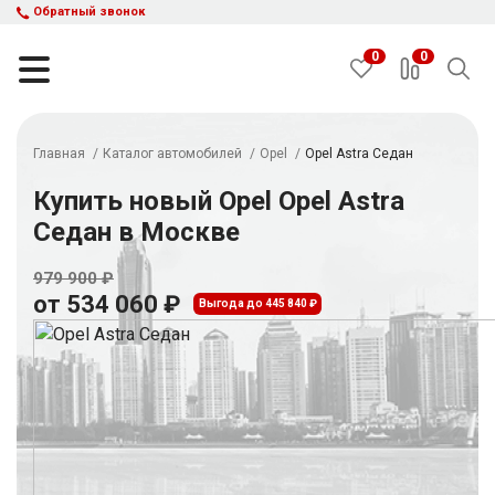
Обратный звонок
0
0
Главная
Каталог автомобилей
Opel
Opel Astra Седан
НАЙТИ
Купить новый Opel Opel Astra
Седан в Москве
Каталог автомобилей
Авто с пробегом
979 900 ₽
от 534 060 ₽
Кредит и рассрочка
Выгода до 445 840 ₽
Акции
Такси в кредит
Подбор авто
Спецпредложения
Отзывы
Контакты