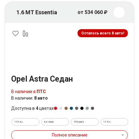
1.6 MT Essentia
от 534 060 ₽
Осталось всего 8 авто!
Opel Astra Седан
В наличии
с ПТС
В наличии:
8 авто
Доступна в
4
цветах
115 л.с.
6,6 л/км
193 км/ч
11.9 c.
Полное описание