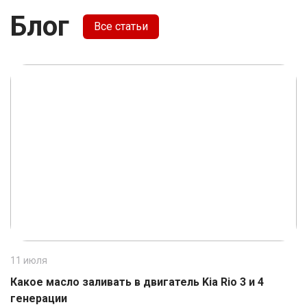
Блог
Все статьи
11 июля
1
Какое масло заливать в двигатель Kia Rio 3 и 4
К
генерации