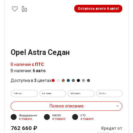
Осталось всего 6 авто!
Opel Astra Седан
В наличии
с ПТС
В наличии:
6 авто
Доступна в
3
цветах
140 л.с.
6,6 л/км
205 км/ч
10.3 c.
Полное описание
Оборудование
КАСКО
3 ТО
в подарок
в подарок
в подарок
762 660 ₽
Кредит от