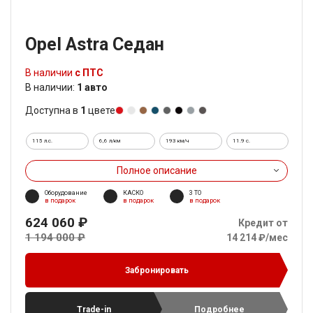
Opel Astra Седан
В наличии
с ПТС
В наличии:
1 авто
Доступна в
1
цвете
115 л.с.
6,6 л/км
193 км/ч
11.9 c.
Полное описание
Оборудование
КАСКО
3 ТО
в подарок
в подарок
в подарок
624 060 ₽
Кредит от
1 194 000 ₽
14 214 ₽/мес
Забронировать
Trade-in
Подробнее