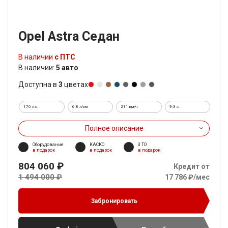
Opel Astra Седан
В наличии
с ПТС
В наличии:
5 авто
Доступна в
3
цветах
170 л.с.
6,8 л/км
211 км/ч
9.3 c.
Полное описание
Оборудование
КАСКО
3 ТО
в подарок
в подарок
в подарок
804 060 ₽
Кредит от
1 494 000 ₽
17 786 ₽/мес
Забронировать