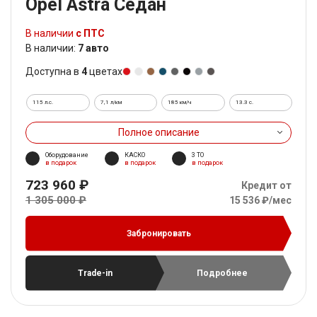
Opel Astra Седан
В наличии
с ПТС
В наличии:
7 авто
Доступна в
4
цветах
115 л.с.
7,1 л/км
185 км/ч
13.3 c.
Полное описание
Оборудование
КАСКО
3 ТО
в подарок
в подарок
в подарок
723 960 ₽
Кредит от
1 305 000 ₽
15 536 ₽/мес
Забронировать
Trade-in
Подробнее