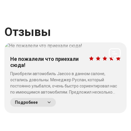
Отзывы
Не пожалели что приехали
сюда!
Приобрели автомобиль Jaecoo в данном салоне,
остались довольны. Менеджер Руслан, который
постоянно улыбался, очень быстро сориентировал нас
по имеющимся автомобилям. Предложил несколько
выгодных вариантов. Потратив время на выбор - не
Подробнее
пожалели что приехали сюда! Качество работы на
высшем уровне, отношение к клиентам хорошее. &nbsp;
&nbsp;