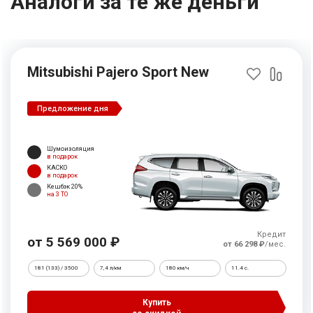
Аналоги за те же деньги
Mitsubishi Pajero Sport New
Предложение дня
Шумоизоляция
в подарок
КАСКО
в подарок
Кешбэк 20%
на 3 ТО
Кредит
от 5 569 000 ₽
от 66 298 ₽
/мес.
181 (133) / 3500
7,4 л/км
180 км/ч
11.4 c.
Купить