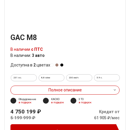
GAC M8
В наличии
с ПТС
В наличии:
3 авто
Доступна в
2
цветах
231 л.с.
8,8 л/км
200 км/ч
5.9 c.
Полное описание
Оборудование
КАСКО
3 ТО
в подарок
в подарок
в подарок
4 750 199 ₽
Кредит от
5 199 999 ₽
61 905 ₽/мес