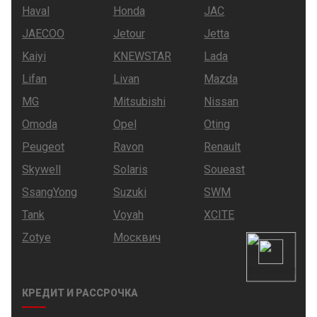
Haval
Honda
JAC
JAECOO
Jetour
Jetta
Kaiyi
KNEWSTAR
Lada
Lifan
Livan
Mazda
MG
Mitsubishi
Nissan
Omoda
Opel
Oting
Peugeot
Ravon
Renault
Skywell
Solaris
Soueast
SsangYong
Suzuki
SWM
Tank
Voyah
XCITE
Zotye
Москвич
КРЕДИТ И РАССРОЧКА