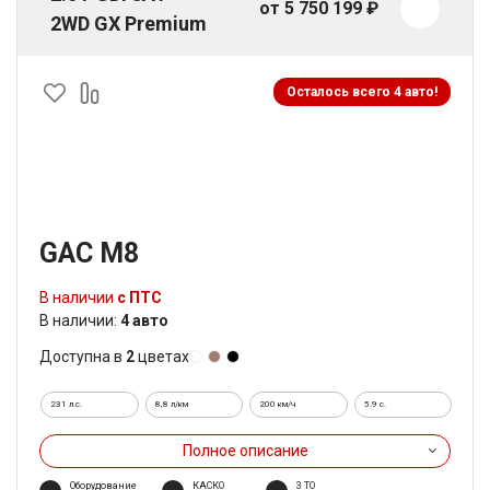
от 5 750 199 ₽
2WD GX Premium
Осталось всего 4 авто!
GAC M8
В наличии
с ПТС
В наличии:
4 авто
Доступна в
2
цветах
231 л.с.
8,8 л/км
200 км/ч
5.9 c.
Полное описание
Оборудование
КАСКО
3 ТО