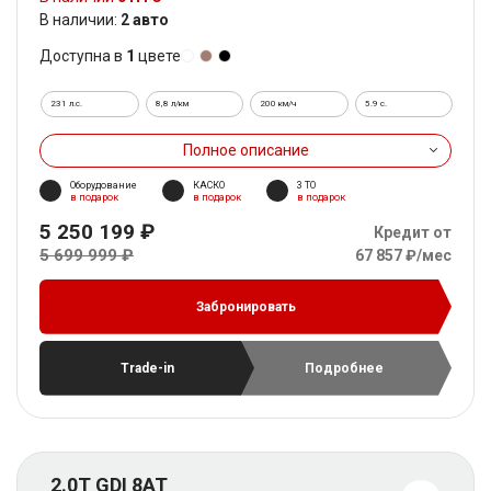
В наличии:
2 авто
Доступна в
1
цвете
231 л.с.
8,8 л/км
200 км/ч
5.9 c.
Полное описание
Оборудование
КАСКО
3 ТО
в подарок
в подарок
в подарок
5 250 199 ₽
Кредит от
5 699 999 ₽
67 857 ₽/мес
Забронировать
Trade-in
Подробнее
2.0T GDI 8AT