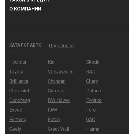
О КОМПАНИИ
КАТАЛОГ АВТО
Подробнее
Hyundai
Kia
Skoda
Toyota
Volkswagen
BAIC
Brilliance
Changan
Chery
Chevrolet
Citroen
Datsun
Dongfeng
DW Hower
Evolute
Exeed
FAW
Ford
Forthing
Foton
GAC
Geely
Great Wall
Haima