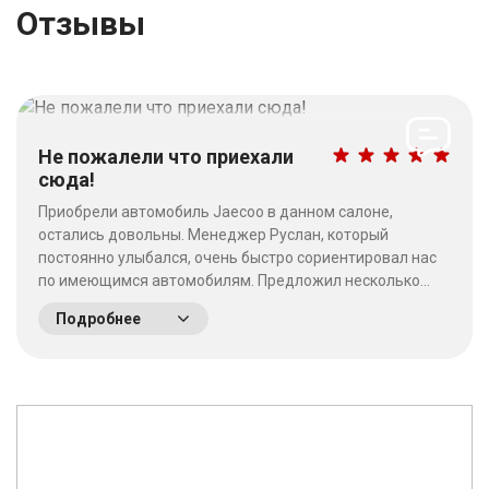
Отзывы
Не пожалели что приехали
сюда!
Приобрели автомобиль Jaecoo в данном салоне,
остались довольны. Менеджер Руслан, который
постоянно улыбался, очень быстро сориентировал нас
по имеющимся автомобилям. Предложил несколько
выгодных вариантов. Потратив время на выбор - не
Подробнее
пожалели что приехали сюда! Качество работы на
высшем уровне, отношение к клиентам хорошее. &nbsp;
&nbsp;