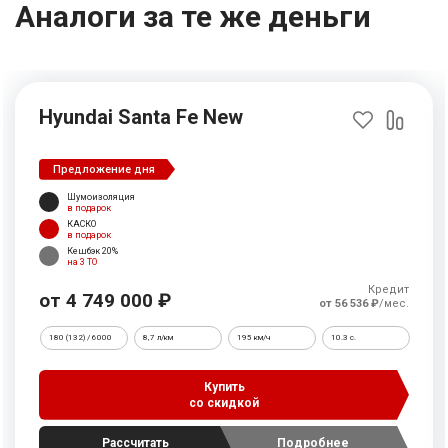
Аналоги за те же деньги
Hyundai Santa Fe New
Предложение дня
Шумоизоляция
в подарок
КАСКО
в подарок
Кешбэк 20%
на 3 ТО
Кредит
от 4 749 000 ₽
от 56 536 ₽
/мес.
180 (132) / 6000
8,7 л/км
195 км/ч
10.3 c.
Купить
со скидкой
Рассчитать
Подробнее