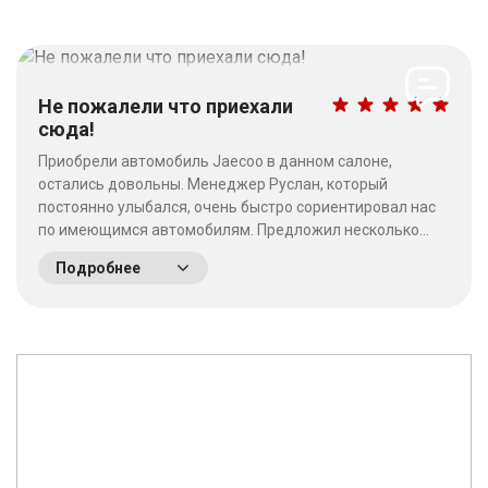
Не пожалели что приехали
сюда!
Приобрели автомобиль Jaecoo в данном салоне,
остались довольны. Менеджер Руслан, который
постоянно улыбался, очень быстро сориентировал нас
по имеющимся автомобилям. Предложил несколько
выгодных вариантов. Потратив время на выбор - не
Подробнее
пожалели что приехали сюда! Качество работы на
высшем уровне, отношение к клиентам хорошее. &nbsp;
&nbsp;