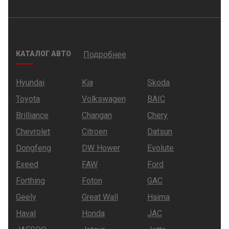
КАТАЛОГ АВТО
Подробнее
Hyundai
Kia
Skoda
Toyota
Volkswagen
BAIC
Brilliance
Changan
Chery
Chevrolet
Citroen
Datsun
Dongfeng
DW Hower
Evolute
Exeed
FAW
Ford
Forthing
Foton
GAC
Geely
Great Wall
Haima
Haval
Honda
JAC