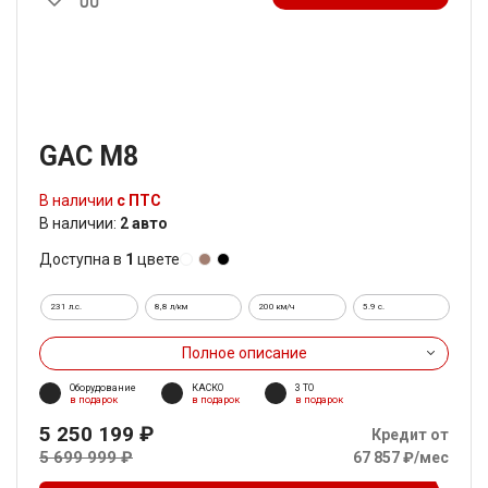
GAC M8
В наличии
с ПТС
В наличии:
2 авто
Доступна в
1
цвете
231 л.с.
8,8 л/км
200 км/ч
5.9 c.
Полное описание
Оборудование
КАСКО
3 ТО
в подарок
в подарок
в подарок
5 250 199 ₽
Кредит от
5 699 999 ₽
67 857 ₽/мес