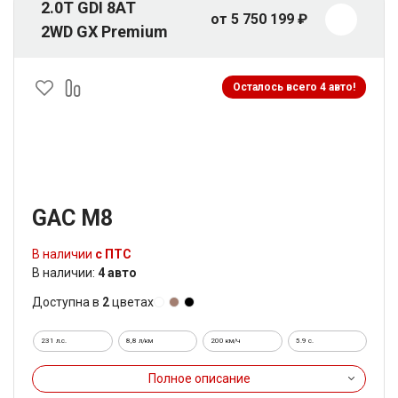
2.0T GDI 8AT
от 5 750 199 ₽
2WD GX Premium
Осталось всего 4 авто!
GAC M8
В наличии
с ПТС
В наличии:
4 авто
Доступна в
2
цветах
231 л.с.
8,8 л/км
200 км/ч
5.9 c.
Полное описание