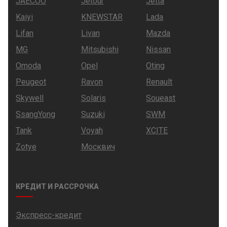
JAECOO
Jetour
Jetta
Kaiyi
KNEWSTAR
Lada
Lifan
Livan
Mazda
MG
Mitsubishi
Nissan
Omoda
Opel
Oting
Peugeot
Ravon
Renault
Skywell
Solaris
Soueast
SsangYong
Suzuki
SWM
Tank
Voyah
XCITE
Zotye
Москвич
КРЕДИТ И РАССРОЧКА
Экспресс-кредит