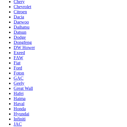
Chery
Chevrolet
Citroen
Dacia
Daewoo
Daihatsu
Datsun
Dodge
Dongfeng
DW Hower
Exeed
FAW
Fiat
Ford
Foton
GAC
Geely
Great Wall
Hafei
Haima
Haval
Honda
Hyundai
Infiniti
JAC