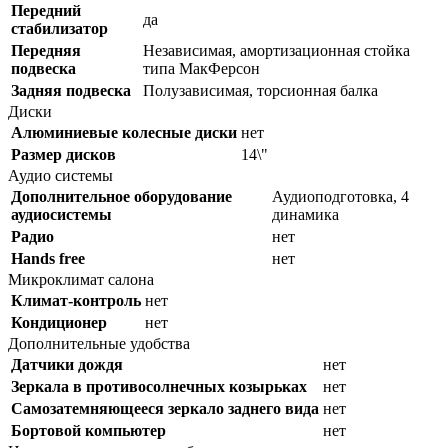
Передний
да
стабилизатор
Передняя
Независимая, амортизационная стойка
подвеска
типа МакФерсон
Задняя подвеска
Полузависимая, торсионная балка
Диски
Алюминиевые колесные диски
нет
Размер дисков
14\"
Аудио системы
Дополнительное оборудование
Аудиоподготовка, 4
аудиосистемы
динамика
Радио
нет
Hands free
нет
Микроклимат салона
Климат-контроль
нет
Кондиционер
нет
Дополнительные удобства
Датчики дождя
нет
Зеркала в противосолнечных козырьках
нет
Самозатемняющееся зеркало заднего вида
нет
Бортовой компьютер
нет