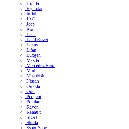
Honda
Hyundai
Infiniti
JAC
Jeep
Kia
Lada
Land Rover
Lexus
Lifan
Luxgen
Mazda
Mercedes-Benz
Mini
Mitsubishi
Nissan
Omoda
Opel
Peugeot
Pontiac
Ravon
Renault
SEAT
Skoda
SsangYong