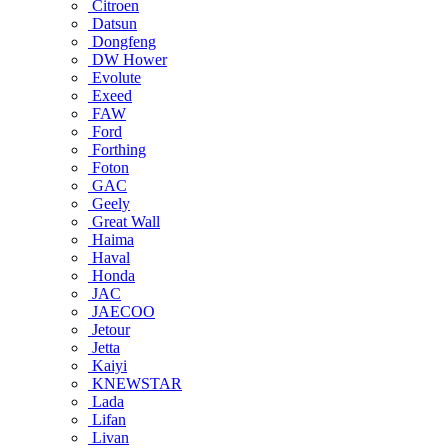
Citroen
Datsun
Dongfeng
DW Hower
Evolute
Exeed
FAW
Ford
Forthing
Foton
GAC
Geely
Great Wall
Haima
Haval
Honda
JAC
JAECOO
Jetour
Jetta
Kaiyi
KNEWSTAR
Lada
Lifan
Livan