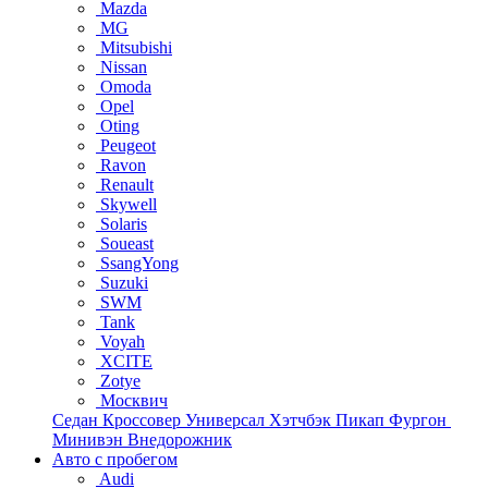
Mazda
MG
Mitsubishi
Nissan
Omoda
Opel
Oting
Peugeot
Ravon
Renault
Skywell
Solaris
Soueast
SsangYong
Suzuki
SWM
Tank
Voyah
XCITE
Zotye
Москвич
Седан
Кроссовер
Универсал
Хэтчбэк
Пикап
Фургон
Минивэн
Внедорожник
Авто с пробегом
Audi