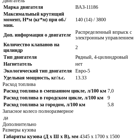
Двигатель
Марка двигателя
ВАЗ-11186
Максимальный крутящий
момент, Н*м (кг*м) при об./
140 (14) / 3800
мин.
Распределенный впрыск с
Доп. информация о двигателе
электронным управлением
Количество клапанов на
2
цилиндр
Тип двигателя
Рядный, 4-цилиндровый
Нагнетатель
нет
Экологический тип двигателя
Евро-5
Удельная мощность, кг/л.с.
13.33
Расход топлива
Расход топлива в смешанном цикле, л/100 км
7,0
Расход топлива в городском цикле, л/100 км
9
Расход топлива за городом, л/100 км
5.8
Запасное колесо полноразмерное
да
Дополнительно
Размеры кузова
Габариты кузова (Д x Ш x В), мм
4345 x 1700 x 1500