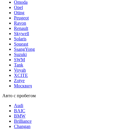
Omoda
Opel
Oting
Peugeot
Ravon
Renault
Skywell
Solaris
Soueast
SsangYong
Suzuki
SWM
Tank
Voyah
XCITE
Zotye
Москвич
Авто с пробегом
Audi
BAIC
BMW
Brilliance
Changan