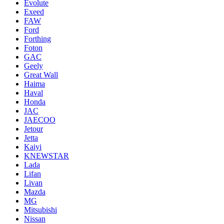
Evolute
Exeed
FAW
Ford
Forthing
Foton
GAC
Geely
Great Wall
Haima
Haval
Honda
JAC
JAECOO
Jetour
Jetta
Kaiyi
KNEWSTAR
Lada
Lifan
Livan
Mazda
MG
Mitsubishi
Nissan