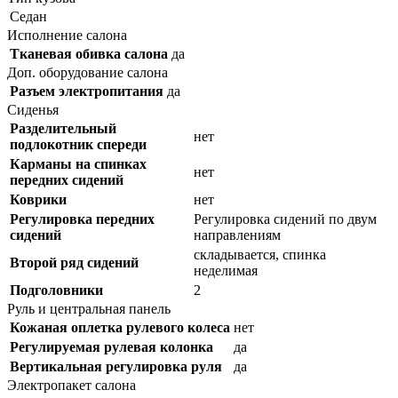
Седан
Исполнение салона
Тканевая обивка салона
да
Доп. оборудование салона
Разъем электропитания
да
Сиденья
Разделительный
нет
подлокотник спереди
Карманы на спинках
нет
передних сидений
Коврики
нет
Регулировка передних
Регулировка сидений по двум
сидений
направлениям
складывается, спинка
Второй ряд сидений
неделимая
Подголовники
2
Руль и центральная панель
Кожаная оплетка рулевого колеса
нет
Регулируемая рулевая колонка
да
Вертикальная регулировка руля
да
Электропакет салона