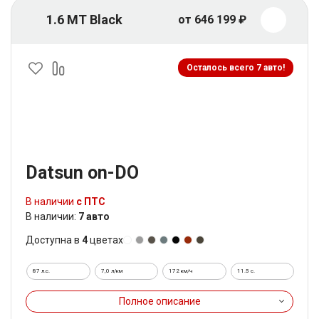
1.6 MT Black
от 646 199 ₽
Осталось всего 7 авто!
Datsun on-DO
В наличии
с ПТС
В наличии:
7 авто
Доступна в
4
цветах
87 л.с.
7,0 л/км
172 км/ч
11.5 c.
Полное описание