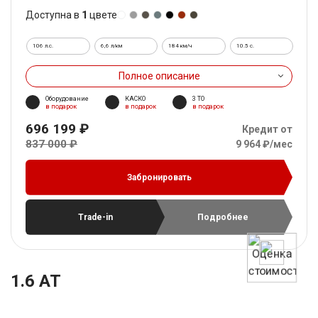
Доступна в
1
цвете
106 л.с.
6,6 л/км
184 км/ч
10.5 c.
Полное описание
Оборудование
КАСКО
3 ТО
в подарок
в подарок
в подарок
696 199 ₽
Кредит от
837 000 ₽
9 964 ₽/мес
Забронировать
Trade-in
Подробнее
1.6 AT