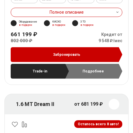
Полное описание
Оборудование
КАСКО
3 ТО
в подарок
в подарок
в подарок
661 199 ₽
Кредит от
802 000 ₽
9 548 ₽/мес
Забронировать
Trade-in
Подробнее
1.6 MT Dream II
от 681 199 ₽
Осталось всего 8 авто!