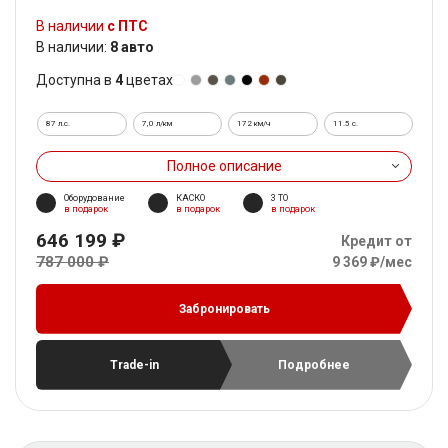
В наличии
с ПТС
В наличии:
8 авто
Доступна в
4
цветах
87 л.с.
7,0 л/км
172 км/ч
11.5 c.
Полное описание
Оборудование
КАСКО
3 ТО
в подарок
в подарок
в подарок
646 199 ₽
Кредит от
787 000 ₽
9 369 ₽/мес
Забронировать
Trade-in
Подробнее