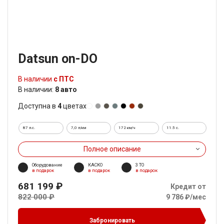
Datsun on-DO
В наличии
с ПТС
В наличии:
8 авто
Доступна в
4
цветах
87 л.с.
7,0 л/км
172 км/ч
11.5 c.
Полное описание
Оборудование
КАСКО
3 ТО
в подарок
в подарок
в подарок
681 199 ₽
Кредит от
822 000 ₽
9 786 ₽/мес
Забронировать