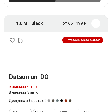
1.6 MT Black
от 661 199 ₽
Осталось всего 5 авто!
Datsun on-DO
В наличии
с ПТС
В наличии:
5 авто
Доступна в
3
цветах
106 л.с.
6,6 л/км
184 км/ч
10.5 c.