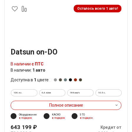
Осталось всего 1 авто!
Datsun on-DO
В наличии
с ПТС
В наличии:
1 авто
Доступна в
1
цвете
106 л.с.
6,6 л/км
184 км/ч
10.5 c.
Полное описание
Оборудование
КАСКО
3 ТО
в подарок
в подарок
в подарок
643 199 ₽
Кредит от