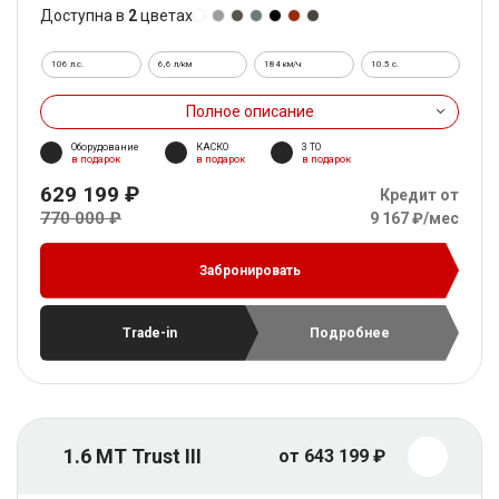
Доступна в
2
цветах
106 л.с.
6,6 л/км
184 км/ч
10.5 c.
Полное описание
Оборудование
КАСКО
3 ТО
в подарок
в подарок
в подарок
629 199 ₽
Кредит от
770 000 ₽
9 167 ₽/мес
Забронировать
Trade-in
Подробнее
1.6 MT Trust III
от 643 199 ₽