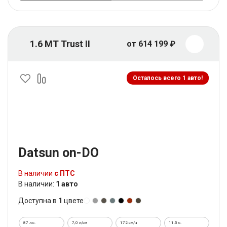
1.6 MT Trust II
от 614 199 ₽
Осталось всего 1 авто!
Datsun on-DO
В наличии
с ПТС
В наличии:
1 авто
Доступна в
1
цвете
87 л.с.
7,0 л/км
172 км/ч
11.5 c.