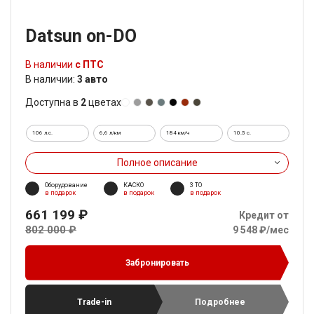
Datsun on-DO
В наличии
с ПТС
В наличии:
3 авто
Доступна в
2
цветах
106 л.с.
6,6 л/км
184 км/ч
10.5 c.
Полное описание
Оборудование
КАСКО
3 ТО
в подарок
в подарок
в подарок
661 199 ₽
Кредит от
802 000 ₽
9 548 ₽/мес
Забронировать
Trade-in
Подробнее