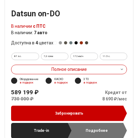
Datsun on-DO
В наличии
с ПТС
В наличии:
7 авто
Доступна в
4
цветах
87 л.с.
7,0 л/км
172 км/ч
11.5 c.
Полное описание
Оборудование
КАСКО
3 ТО
в подарок
в подарок
в подарок
589 199 ₽
Кредит от
730 000 ₽
8 690 ₽/мес
Забронировать
Trade-in
Подробнее