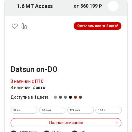
1.6 MT Access
от 560 199 ₽
Осталось всего 2 авто!
Datsun on-DO
В наличии
с ПТС
В наличии:
2 авто
Доступна в
1
цвете
87 л.с.
7,0 л/км
172 км/ч
11.5 c.
Полное описание
Оборудование
КАСКО
3 ТО