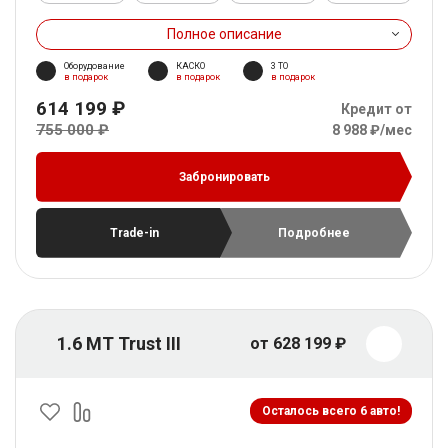
Полное описание
Оборудование
КАСКО
3 ТО
в подарок
в подарок
в подарок
614 199 ₽
Кредит от
755 000 ₽
8 988 ₽/мес
Забронировать
Trade-in
Подробнее
1.6 MT Trust III
от 628 199 ₽
Осталось всего 6 авто!