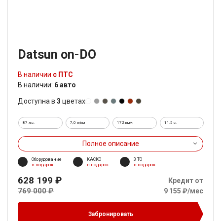
Datsun on-DO
В наличии
с ПТС
В наличии:
6 авто
Доступна в
3
цветах
87 л.с.
7,0 л/км
172 км/ч
11.5 c.
Полное описание
Оборудование
КАСКО
3 ТО
в подарок
в подарок
в подарок
628 199 ₽
Кредит от
769 000 ₽
9 155 ₽/мес
Забронировать