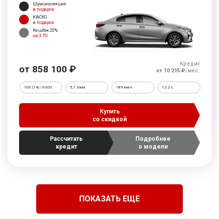
Шумоизоляция
в подарок
КАСКО
в подарок
Кешбэк 20%
на 3 ТО
Кредит
от 858 100 ₽
от 10 215 ₽
/мес.
100 (74) / 6000
5,7 л/км
185 км/ч
12.2 c.
Купить
со скидкой
Рассчитать
Подробнее
кредит
о модели
ПОКАЗАТЬ ЕЩЕ