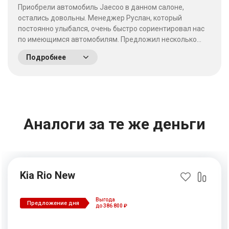
Приобрели автомобиль Jaecoo в данном салоне,
остались довольны. Менеджер Руслан, который
постоянно улыбался, очень быстро сориентировал нас
по имеющимся автомобилям. Предложил несколько
выгодных вариантов. Потратив время на выбор - не
Подробнее
пожалели что приехали сюда! Качество работы на
высшем уровне, отношение к клиентам хорошее. &nbsp;
&nbsp;
Аналоги за те же деньги
Kia Rio New
Выгода
Предложение дня
до 386 800 ₽