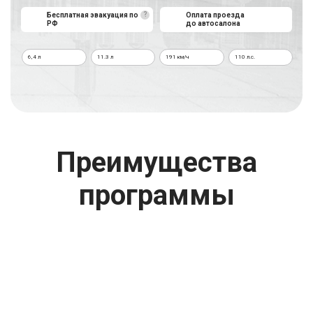
?
Бесплатная эвакуация по
Оплата проезда
РФ
до автосалона
г. Москва
6,4 л
11.3 л
191 км/ч
110 л.с.
Время работы: с 08:00 до 22:00 Без выходных
Преимущества
программы