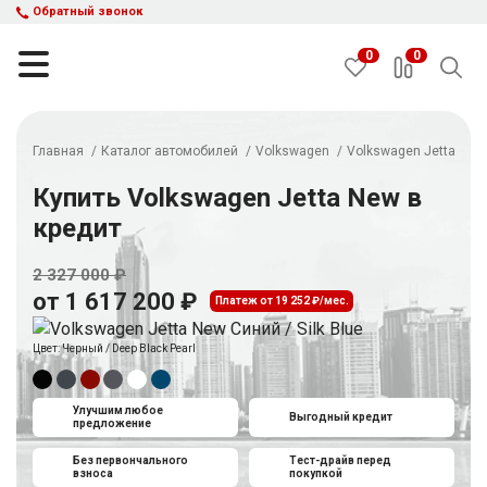
Обратный звонок
0
0
Главная
Каталог автомобилей
Volkswagen
Volkswagen Jetta New
НАЙТИ
Купить Volkswagen Jetta New в
кредит
Каталог автомобилей
2 327 000 ₽
Авто с пробегом
от 1 617 200 ₽
Кредит и рассрочка
Платеж от 19 252 ₽/мес.
Акции
Цвет:
Черный / Deep Black Pearl
Такси в кредит
Подбор авто
Спецпредложения
Улучшим любое
Выгодный кредит
предложение
Отзывы
Контакты
Без первончального
Тест-драйв перед
взноса
покупкой