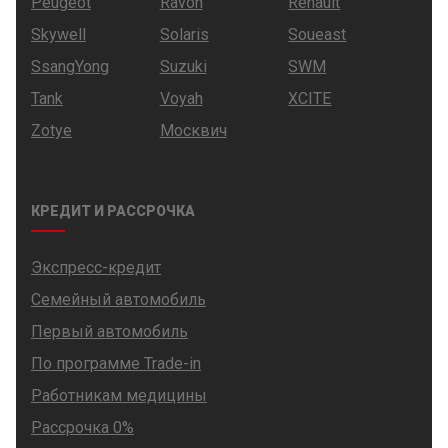
Peugeot
Ravon
Renault
Skywell
Solaris
Soueast
SsangYong
Suzuki
SWM
Tank
Voyah
XCITE
Zotye
Москвич
КРЕДИТ И РАССРОЧКА
Экспресс-кредит
Семейный автомобиль
Первый автомобиль
По программе Trade-in
Работникам медицины
Рассрочка 0%