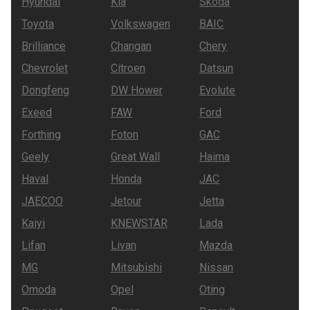
Hyundai
Kia
Skoda
Toyota
Volkswagen
BAIC
Brilliance
Changan
Chery
Chevrolet
Citroen
Datsun
Dongfeng
DW Hower
Evolute
Exeed
FAW
Ford
Forthing
Foton
GAC
Geely
Great Wall
Haima
Haval
Honda
JAC
JAECOO
Jetour
Jetta
Kaiyi
KNEWSTAR
Lada
Lifan
Livan
Mazda
MG
Mitsubishi
Nissan
Omoda
Opel
Oting