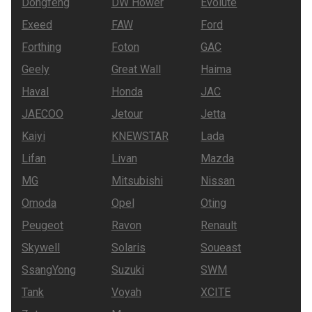
Dongfeng
DW Hower
Evolute
Exeed
FAW
Ford
Forthing
Foton
GAC
Geely
Great Wall
Haima
Haval
Honda
JAC
JAECOO
Jetour
Jetta
Kaiyi
KNEWSTAR
Lada
Lifan
Livan
Mazda
MG
Mitsubishi
Nissan
Omoda
Opel
Oting
Peugeot
Ravon
Renault
Skywell
Solaris
Soueast
SsangYong
Suzuki
SWM
Tank
Voyah
XCITE