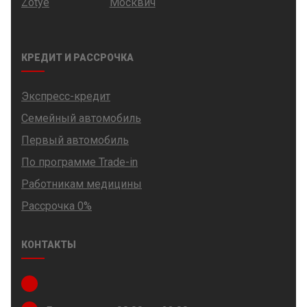
Zotye
Москвич
КРЕДИТ И РАССРОЧКА
Экспресс-кредит
Семейный автомобиль
Первый автомобиль
По программе Trade-in
Работникам медицины
Рассрочка 0%
КОНТАКТЫ