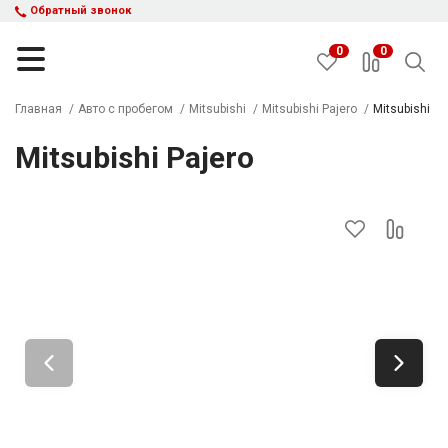
Обратный звонок
0
0
Главная
Авто с пробегом
Mitsubishi
Mitsubishi Pajero
Mitsubishi Pa
Mitsubishi Pajero
НАЙТИ
Каталог автомобилей
Авто с пробегом
Кредит и рассрочка
Акции
Такси в кредит
Подбор авто
Спецпредложения
Отзывы
Контакты