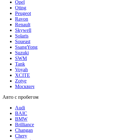
Opel
Oting
Peugeot
Ravon
Renault
Skywell
Solaris
Soueast
SsangYong
Suzuki
SWM
Tank
Voyah
XCITE
Zotye
Москвич
Авто с пробегом
Audi
BAIC
BMW
Brilliance
Changan
Chery