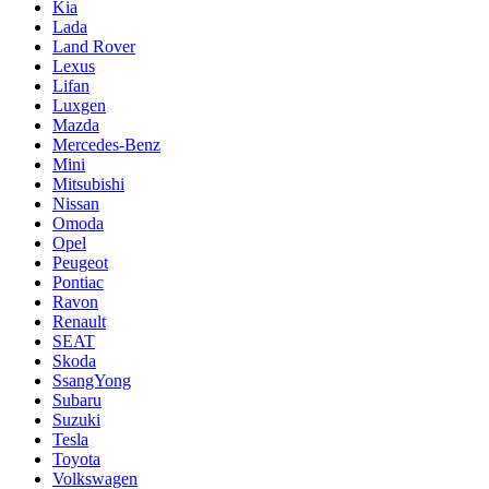
Kia
Lada
Land Rover
Lexus
Lifan
Luxgen
Mazda
Mercedes-Benz
Mini
Mitsubishi
Nissan
Omoda
Opel
Peugeot
Pontiac
Ravon
Renault
SEAT
Skoda
SsangYong
Subaru
Suzuki
Tesla
Toyota
Volkswagen