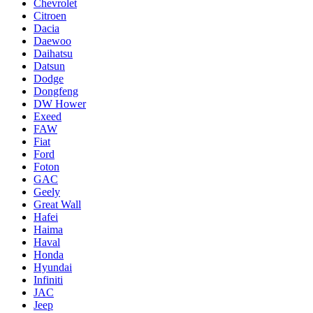
Chevrolet
Citroen
Dacia
Daewoo
Daihatsu
Datsun
Dodge
Dongfeng
DW Hower
Exeed
FAW
Fiat
Ford
Foton
GAC
Geely
Great Wall
Hafei
Haima
Haval
Honda
Hyundai
Infiniti
JAC
Jeep