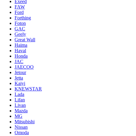
Exeed
FAW
Ford
Forthing
Foton
GAC
Geely
Great Wall
Haima
Haval
Honda
JAC
JAECOO
Jetour
Jetta
Kaiyi
KNEWSTAR
Lada
Lifan
Livan
Mazda
MG
Mitsubishi
Nissan
Omoda