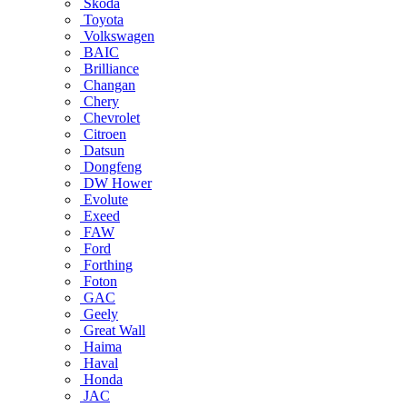
Skoda
Toyota
Volkswagen
BAIC
Brilliance
Changan
Chery
Chevrolet
Citroen
Datsun
Dongfeng
DW Hower
Evolute
Exeed
FAW
Ford
Forthing
Foton
GAC
Geely
Great Wall
Haima
Haval
Honda
JAC