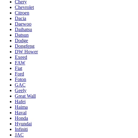
Chery
Chevrolet
Citroen
Dacia
Daewoo
Daihatsu
Datsun
Dodge
Dongfeng
DW Hower
Exeed
FAW
Fiat
Ford
Foton
GAC
Geely
Great Wall
Hafei
Haima
Haval
Honda
Hyundai
Infiniti
JAC