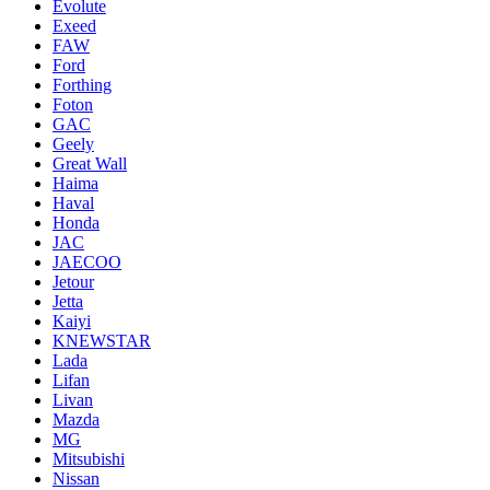
Evolute
Exeed
FAW
Ford
Forthing
Foton
GAC
Geely
Great Wall
Haima
Haval
Honda
JAC
JAECOO
Jetour
Jetta
Kaiyi
KNEWSTAR
Lada
Lifan
Livan
Mazda
MG
Mitsubishi
Nissan