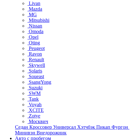
Livan
Mazda
MG
Mitsubishi
Nissan
Omoda
Opel
Oting
Peugeot
Ravon
Renault
Skywell
Solaris
Soueast
SsangYong
Suzuki
SWM
Tank
Voyah
XCITE
Zotye
Москвич
Седан
Кроссовер
Универсал
Хэтчбэк
Пикап
Фургон
Минивэн
Внедорожник
Авто с пробегом