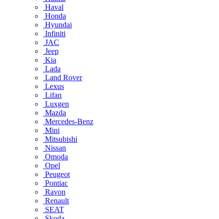
Haval
Honda
Hyundai
Infiniti
JAC
Jeep
Kia
Lada
Land Rover
Lexus
Lifan
Luxgen
Mazda
Mercedes-Benz
Mini
Mitsubishi
Nissan
Omoda
Opel
Peugeot
Pontiac
Ravon
Renault
SEAT
Skoda