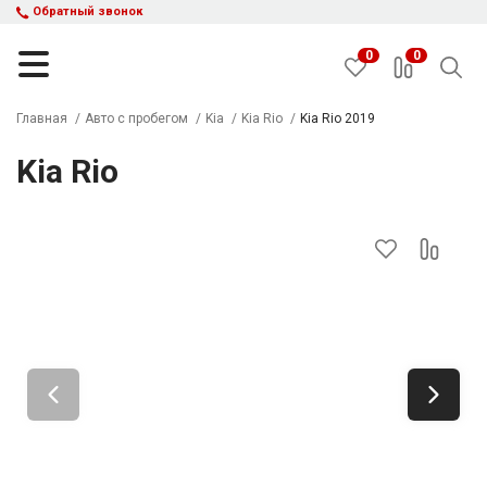
Обратный звонок
0
0
Главная
Авто с пробегом
Kia
Kia Rio
Kia Rio 2019
Kia Rio
НАЙТИ
Каталог автомобилей
Авто с пробегом
Кредит и рассрочка
Акции
Такси в кредит
Подбор авто
Спецпредложения
Отзывы
Контакты