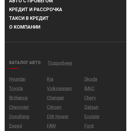
АВТО С ПРОБЕГОМ
КРЕДИТ И РАССРОЧКА
ТАКСИ В КРЕДИТ
О КОМПАНИИ
КАТАЛОГ АВТО
Подробнее
Hyundai
Kia
Skoda
Toyota
Volkswagen
BAIC
Brilliance
Changan
Chery
Chevrolet
Citroen
Datsun
Dongfeng
DW Hower
Evolute
Exeed
FAW
Ford