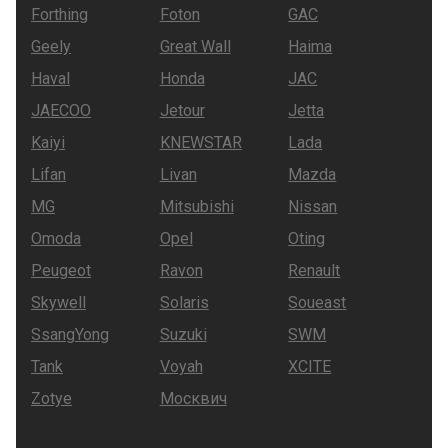
Forthing
Foton
GAC
Geely
Great Wall
Haima
Haval
Honda
JAC
JAECOO
Jetour
Jetta
Kaiyi
KNEWSTAR
Lada
Lifan
Livan
Mazda
MG
Mitsubishi
Nissan
Omoda
Opel
Oting
Peugeot
Ravon
Renault
Skywell
Solaris
Soueast
SsangYong
Suzuki
SWM
Tank
Voyah
XCITE
Zotye
Москвич