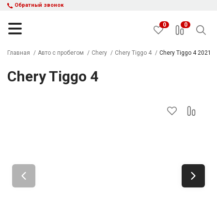
Обратный звонок
0
0
Главная
Авто с пробегом
Chery
Chery Tiggo 4
Chery Tiggo 4 2021
Chery Tiggo 4
НАЙТИ
Каталог автомобилей
Авто с пробегом
Кредит и рассрочка
Акции
Такси в кредит
Подбор авто
Спецпредложения
Отзывы
Контакты