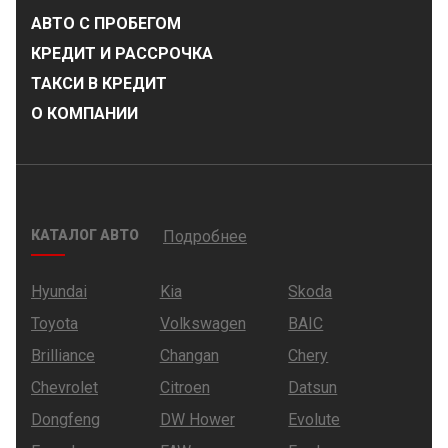
АВТО С ПРОБЕГОМ
КРЕДИТ И РАССРОЧКА
ТАКСИ В КРЕДИТ
О КОМПАНИИ
КАТАЛОГ АВТО
Подробнее
Hyundai
Kia
Skoda
Toyota
Volkswagen
BAIC
Brilliance
Changan
Chery
Chevrolet
Citroen
Datsun
Dongfeng
DW Hower
Evolute