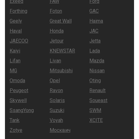
Exeed
FAW
Ford
Forthing
Foton
GAC
Geely
Great Wall
Haima
Haval
Honda
JAC
JAECOO
Jetour
Jetta
Kaiyi
KNEWSTAR
Lada
Lifan
Livan
Mazda
MG
Mitsubishi
Nissan
Omoda
Opel
Oting
Peugeot
Ravon
Renault
Skywell
Solaris
Soueast
SsangYong
Suzuki
SWM
Tank
Voyah
XCITE
Zotye
Москвич