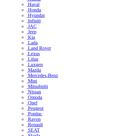
Haval
Honda
Hyundai
Infiniti
JAC
Jeep
Kia
Lada
Land Rover
Lexus
Lifan
Luxgen
Mazda
Mercedes-Benz
Mini
Mitsubishi
Nissan
Omoda
Opel
Peugeot
Pontiac
Ravon
Renault
SEAT
Skoda