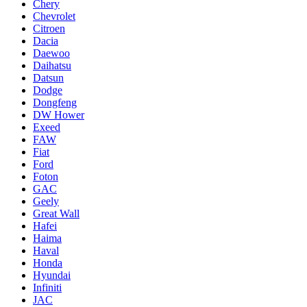
Chery
Chevrolet
Citroen
Dacia
Daewoo
Daihatsu
Datsun
Dodge
Dongfeng
DW Hower
Exeed
FAW
Fiat
Ford
Foton
GAC
Geely
Great Wall
Hafei
Haima
Haval
Honda
Hyundai
Infiniti
JAC