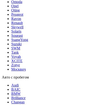
Omoda
Opel
Oting
Peugeot
Ravon
Renault
Skywell
Solaris
Soueast
SsangYong
Suzuki
SWM
Tank
Voyah
XCITE
Zotye
Москвич
Авто с пробегом
Audi
BAIC
BMW
Brilliance
Changan