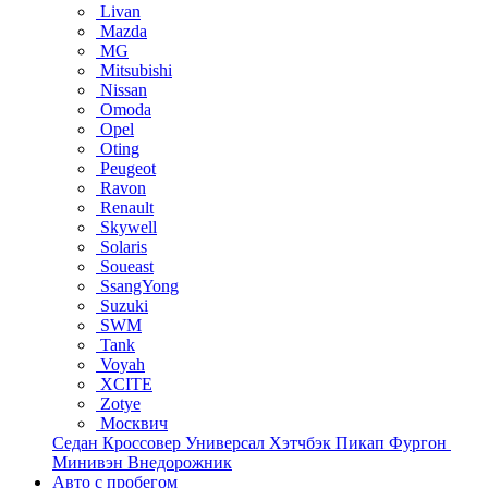
Livan
Mazda
MG
Mitsubishi
Nissan
Omoda
Opel
Oting
Peugeot
Ravon
Renault
Skywell
Solaris
Soueast
SsangYong
Suzuki
SWM
Tank
Voyah
XCITE
Zotye
Москвич
Седан
Кроссовер
Универсал
Хэтчбэк
Пикап
Фургон
Минивэн
Внедорожник
Авто с пробегом