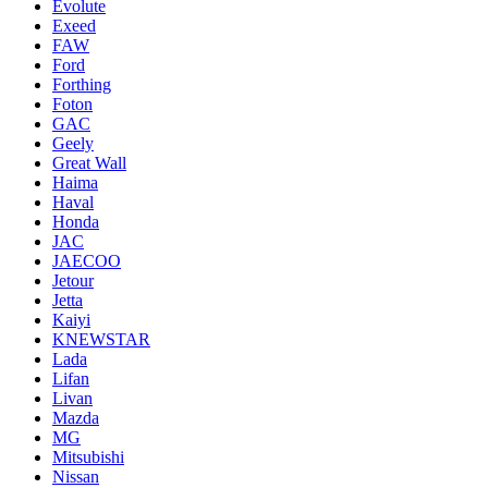
Evolute
Exeed
FAW
Ford
Forthing
Foton
GAC
Geely
Great Wall
Haima
Haval
Honda
JAC
JAECOO
Jetour
Jetta
Kaiyi
KNEWSTAR
Lada
Lifan
Livan
Mazda
MG
Mitsubishi
Nissan