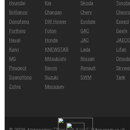
Hyundai
Kia
Skoda
Toyota
Brilliance
Changan
Chery
Chevro
Dongfeng
DW Hower
Evolute
Exeed
Forthing
Foton
GAC
Geely
Haval
Honda
JAC
JAEC
Kaiyi
KNEWSTAR
Lada
Lifan
MG
Mitsubishi
Nissan
Omod
Peugeot
Ravon
Renault
Skywel
SsangYong
Suzuki
SWM
Tank
Zotye
Москвич
© 2026 Автосалон "Триумф Авто". Официальный