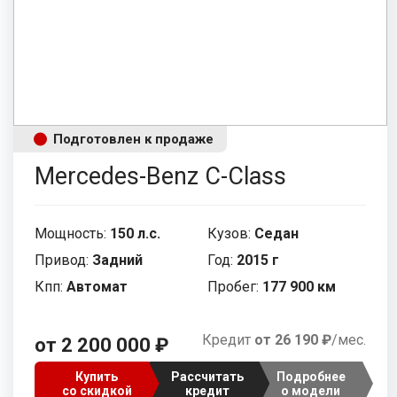
SsangYong
SEAT
Suzuk
Skod
Voyah
Suzuki
XCIT
Tesla
Подготовлен к продаже
Volvo
Vorte
Mercedes-Benz C-Class
Седан
Кроссовер
Универсал
Хэт
Мощность:
150 л.с.
Кузов:
Седан
Привод:
Задний
Год:
2015 г
Кпп:
Автомат
Пробег:
177 900 км
Кредит
от 26 190 ₽
/мес.
от 2 200 000 ₽
Купить
Рассчитать
Подробнее
со скидкой
кредит
о модели