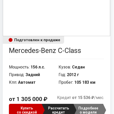
Tank
Subaru
Москвич
Volkswagen
Подготовлен к продаже
УАЗ
Mercedes-Benz C-Class
Внедорожник
Мощность:
156 л.с.
Кузов:
Седан
Привод:
Задний
Год:
2012 г
Кпп:
Автомат
Пробег:
105 183 км
Кредит
от 15 536 ₽
/мес.
от 1 305 000 ₽
Купить
Рассчитать
Подробнее
со скидкой
кредит
о модели