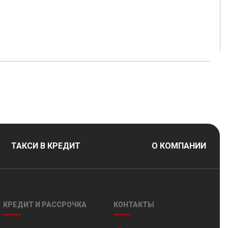
11
К
ТАКСИ В КРЕДИТ
О КОМПАНИИ
КРЕДИТ И РАССРОЧКА
КОНТАКТЫ