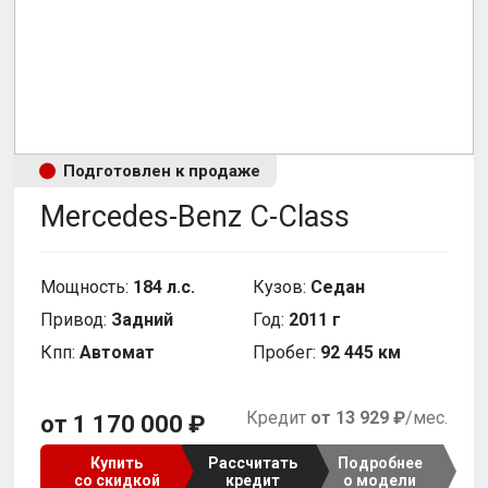
i
a
SWM
SsangYong
E
Zotye
Toyota
Подготовлен к продаже
x
Zotye
Mercedes-Benz C-Class
чбэк
Пикап
Фургон
Минивэн
Мощность:
184 л.с.
Кузов:
Седан
Привод:
Задний
Год:
2011 г
Кпп:
Автомат
Пробег:
92 445 км
Кредит
от 13 929 ₽
/мес.
от 1 170 000 ₽
Купить
Рассчитать
Подробнее
со скидкой
кредит
о модели