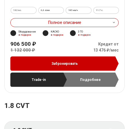
132 л.с.
6,6 л/км
185 км/ч
11.7 c.
Полное описание
Оборудование
КАСКО
3 ТО
в подарок
в подарок
в подарок
906 500 ₽
Кредит от
1 132 000 ₽
13 476 ₽/мес
Забронировать
Trade-in
Подробнее
1.8 CVT