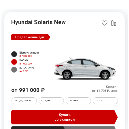
Hyundai Solaris New
Предложение дня
Шумоизоляция
в подарок
КАСКО
в подарок
Кешбэк 20%
на 3 ТО
Кредит
от 991 000 ₽
от 11 798 ₽
/мес.
100 (74) / 6000
5,7 л/км
185 км/ч
12.2 c.
Купить
со скидкой