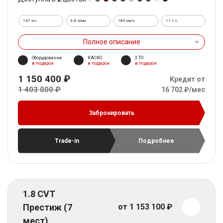
147 л.с.
6,8 л/км
185 км/ч
11.1 c.
Полное описание
Оборудование
КАСКО
3 ТО
в подарок
в подарок
в подарок
1 150 400 ₽
Кредит от
1 403 000 ₽
16 702 ₽/мес
Забронировать
Trade-in
Подробнее
1.8 CVT
Престиж (7
от 1 153 100 ₽
мест)