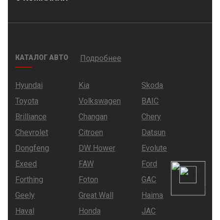
КАТАЛОГ АВТО
Подробнее
Hyundai
Kia
Skoda
Toyota
Volkswagen
BAIC
Brilliance
Changan
Chery
Chevrolet
Citroen
Datsun
Dongfeng
DW Hower
Evolute
Exeed
FAW
Ford
Forthing
Foton
GAC
Geely
Great Wall
Haima
Haval
Honda
JAC