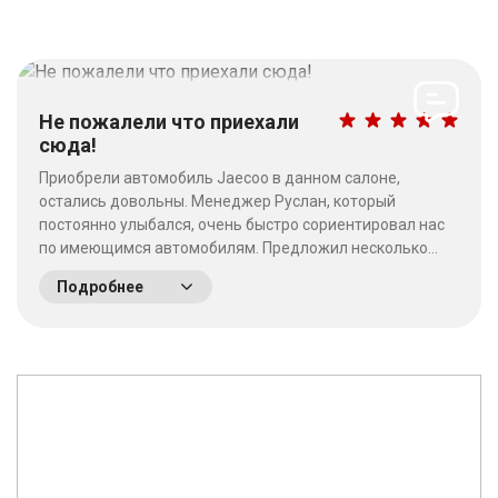
Не пожалели что приехали
сюда!
Приобрели автомобиль Jaecoo в данном салоне,
остались довольны. Менеджер Руслан, который
постоянно улыбался, очень быстро сориентировал нас
по имеющимся автомобилям. Предложил несколько
выгодных вариантов. Потратив время на выбор - не
Подробнее
пожалели что приехали сюда! Качество работы на
высшем уровне, отношение к клиентам хорошее. &nbsp;
&nbsp;