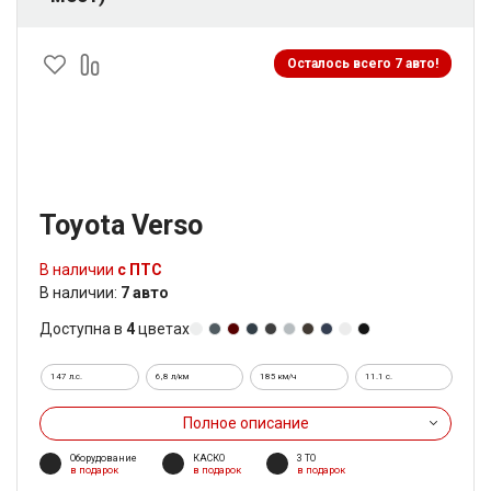
Осталось всего 7 авто!
Toyota Verso
В наличии
с ПТС
В наличии:
7 авто
Доступна в
4
цветах
147 л.с.
6,8 л/км
185 км/ч
11.1 c.
Полное описание
Оборудование
КАСКО
3 ТО
в подарок
в подарок
в подарок