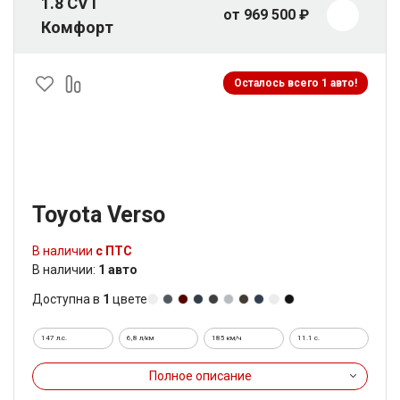
1.8 CVT
от 969 500 ₽
Комфорт
Осталось всего 1 авто!
Toyota Verso
В наличии
с ПТС
В наличии:
1 авто
Доступна в
1
цвете
147 л.с.
6,8 л/км
185 км/ч
11.1 c.
Полное описание