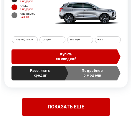
в подарок
КАСКО
в подарок
Кешбэк 20%
на 3 ТО
143 (105) / 6000
7,5 л/км
185 км/ч
9.8 c.
Купить
со скидкой
Рассчитать
Подробнее
кредит
о модели
ПОКАЗАТЬ ЕЩЕ