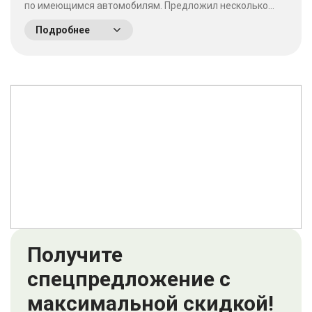
по имеющимся автомобилям. Предложил несколько
выгодных вариантов. Потратив время на выбор - не
Подробнее
пожалели что приехали сюда! Качество работы на
высшем уровне, отношение к клиентам хорошее. &nbsp;
&nbsp;
Получите
спецпредложение с
максимальной скидкой!