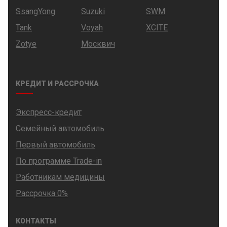
SsangYong
Suzuki
SWM
Tank
Voyah
XCITE
Zotye
Москвич
КРЕДИТ И РАССРОЧКА
Экспресс-кредит
Семейный автомобиль
Первый автомобиль
По программе Trade-in
Работникам медицины
Рассрочка 0%
КОНТАКТЫ