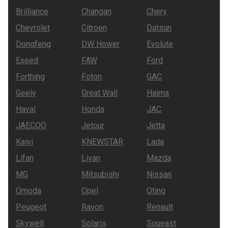
Brilliance
Changan
Chery
Chevrolet
Citroen
Datsun
Dongfeng
DW Hower
Evolute
Exeed
FAW
Ford
Forthing
Foton
GAC
Geely
Great Wall
Haima
Haval
Honda
JAC
JAECOO
Jetour
Jetta
Kaiyi
KNEWSTAR
Lada
Lifan
Livan
Mazda
MG
Mitsubishi
Nissan
Omoda
Opel
Oting
Peugeot
Ravon
Renault
Skywell
Solaris
Soueast