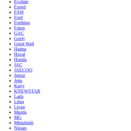
Evolute
Exeed
FAW
Ford
Forthing
Foton
GAC
Geely
Great Wall
Haima
Haval
Honda
JAC
JAECOO
Jetour
Jetta
Kaiyi
KNEWSTAR
Lada
Lifan
Livan
Mazda
MG
Mitsubishi
Nissan