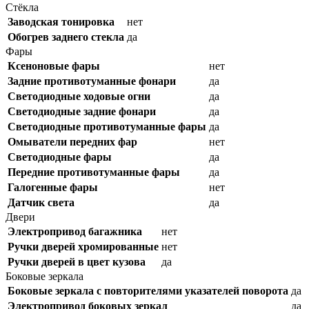
Стёкла
Заводская тонировка
нет
Обогрев заднего стекла
да
Фары
Ксеноновые фары
нет
Задние противотуманные фонари
да
Светодиодные ходовые огни
да
Cветодиодные задние фонари
да
Светодиодные противотуманные фары
да
Омыватели передних фар
нет
Светодиодные фары
да
Передние противотуманные фары
да
Галогенные фары
нет
Датчик света
да
Двери
Электропривод багажника
нет
Ручки дверей хромированные
нет
Ручки дверей в цвет кузова
да
Боковые зеркала
Боковые зеркала с повторителями указателей поворота
да
Электропривод боковых зеркал
да