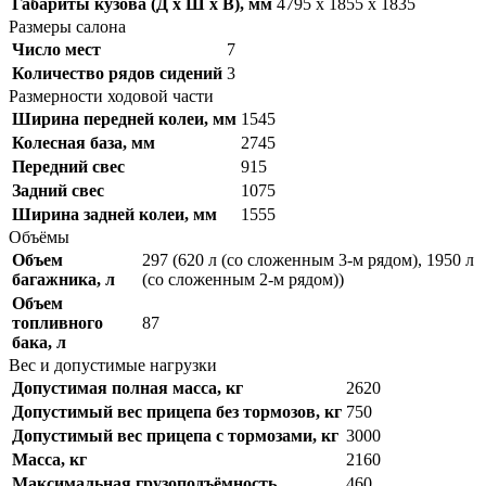
Габариты кузова (Д x Ш x В), мм
4795 x 1855 x 1835
Размеры салона
Число мест
7
Количество рядов сидений
3
Размерности ходовой части
Ширина передней колеи, мм
1545
Колесная база, мм
2745
Передний свес
915
Задний свес
1075
Ширина задней колеи, мм
1555
Объёмы
Объем
297 (620 л (со сложенным 3-м рядом), 1950 л
багажника, л
(со сложенным 2-м рядом))
Объем
топливного
87
бака, л
Вес и допустимые нагрузки
Допустимая полная масса, кг
2620
Допустимый вес прицепа без тормозов, кг
750
Допустимый вес прицепа с тормозами, кг
3000
Масса, кг
2160
Максимальная грузоподъёмность
460