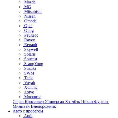
Mazda
MG
Mitsubishi
Nissan
Omoda
Opel
Oting
Peugeot
Ravon
Renault
Skywell
Solaris
Soueast
SsangYong
Suzuki
SWM
Tank
Voyah
XCITE
Zotye
Москвич
Седан
Кроссовер
Универсал
Хэтчбэк
Пикап
Фургон
Минивэн
Внедорожник
Авто с пробегом
Audi