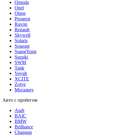
Omoda
Opel
Oting
Peugeot
Ravon
Renault
Skywell
Solaris
Soueast
SsangYong
Suzuki
SWM
Tank
Voyah
XCITE
Zotye
Москвич
Авто с пробегом
Audi
BAIC
BMW
Brilliance
Changan