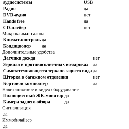
аудиосистемы
USB
Радио
да
DVD-аудио
нет
Hands free
да
CD-плейер
нет
Микроклимат салона
Климат-контроль
да
Кондиционер
да
Дополнительные удобства
Датчики дождя
нет
Зеркала в противосолнечных козырьках
да
Самозатемняющееся зеркало заднего вида
да
Шторка в багажном отделении
нет
Бортовой компьютер
да
Навигационное и видео оборудование
Полноцветный ЖК-монитор
да
Камера заднего обзора
да
Сигнализация
да
Иммобилайзер
да