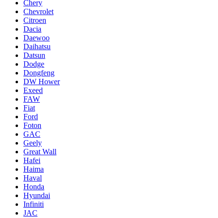
Chery
Chevrolet
Citroen
Dacia
Daewoo
Daihatsu
Datsun
Dodge
Dongfeng
DW Hower
Exeed
FAW
Fiat
Ford
Foton
GAC
Geely
Great Wall
Hafei
Haima
Haval
Honda
Hyundai
Infiniti
JAC