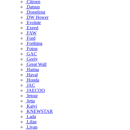
Citroen
Datsun
Dongfeng
DW Hower
Evolute
Exeed
FAW
Ford
Forthing
Foton
GAC
Geely
Great Wall
Haima
Haval
Honda
JAC
JAECOO
Jetour
Jetta
Kaiyi
KNEWSTAR
Lada
Lifan
Livan