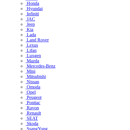
Honda
Hyundai
Infiniti
JAC
Jeep
Kia
Lada
Land Rover
Lexus
Lifan
Luxgen
Mazda
Mercedes-Benz
Mini
Mitsubishi
Nissan
Omoda
Opel
Peugeot
Pontiac
Ravon
Renault
SEAT
Skoda
SsangYong