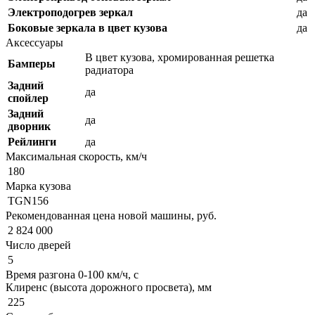
Электроподогрев зеркал
да
Боковые зеркала в цвет кузова
да
Аксессуары
В цвет кузова, хромированная решетка
Бамперы
радиатора
Задний
да
спойлер
Задний
да
дворник
Рейлинги
да
Максимальная скорость, км/ч
180
Марка кузова
TGN156
Рекомендованная цена новой машины, руб.
2 824 000
Число дверей
5
Время разгона 0-100 км/ч, с
Клиренс (высота дорожного просвета), мм
225