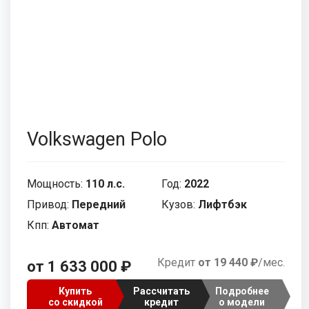
SsangYong
SEAT
Suzuk
Skod
Voyah
Suzuki
XCIT
Tesla
Volvo
Vorte
Volkswagen Polo
Седан
Кроссовер
Универсал
Хэт
Мощность:
110 л.с.
Год:
2022
Привод:
Передний
Кузов:
Лифтбэк
Кпп:
Автомат
Кредит
от 19 440 ₽
/мес.
от 1 633 000 ₽
Купить
Рассчитать
Подробнее
со скидкой
кредит
о модели