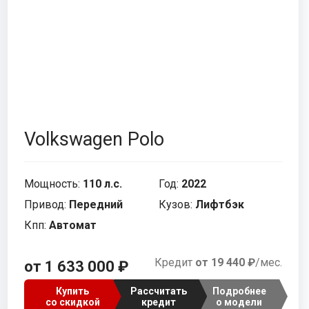
Tank
Subaru
Москвич
Volkswagen
УАЗ
Volkswagen Polo
Внедорожник
Мощность:
110 л.с.
Год:
2022
Привод:
Передний
Кузов:
Лифтбэк
Кпп:
Автомат
Кредит
от 19 440 ₽
/мес.
от 1 633 000 ₽
Купить
Рассчитать
Подробнее
со скидкой
кредит
о модели