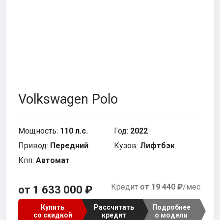
i
a
SWM
SsangYong
E
Zotye
Toyota
x
Zotye
Volkswagen Polo
чбэк
Пикап
Фургон
Минивэн
Мощность:
110 л.с.
Год:
2022
Привод:
Передний
Кузов:
Лифтбэк
Кпп:
Автомат
Кредит
от 19 440 ₽
/мес.
от 1 633 000 ₽
Купить
Рассчитать
Подробнее
со скидкой
кредит
о модели